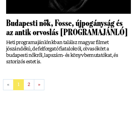
Budapesti nők, Fosse, újpogányság és
az antik orvoslás [PROGRAMAJÁNLÓ]
Heti programajánlónkban találsz magyar filmet
jószándékú, de felforgató fiatalokról, olvasókört a
budapesti nőkről, lapszám- és könyvbemutatókat, és
sztorizós estet is.
«
1
2
»