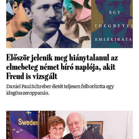
Először jelenik meg hiánytalanul az
elmebeteg német bíró naplója, akit
Freud is vizsgált
Daniel Paul Schreber életét teljesen felborította egy
idegösszeroppanás.