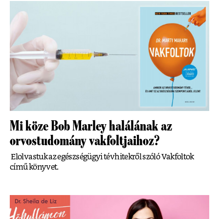
Mi köze Bob Marley halálának az
orvostudomány vakfoltjaihoz?
Elolvastuk az egészségügyi tévhitekről szóló Vakfoltok
című könyvet.