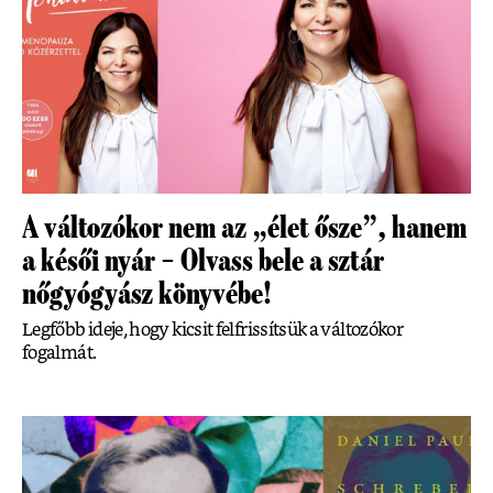
A változókor nem az „élet ősze”, hanem
a késői nyár – Olvass bele a sztár
nőgyógyász könyvébe!
Legfőbb ideje, hogy kicsit felfrissítsük a változókor
fogalmát.