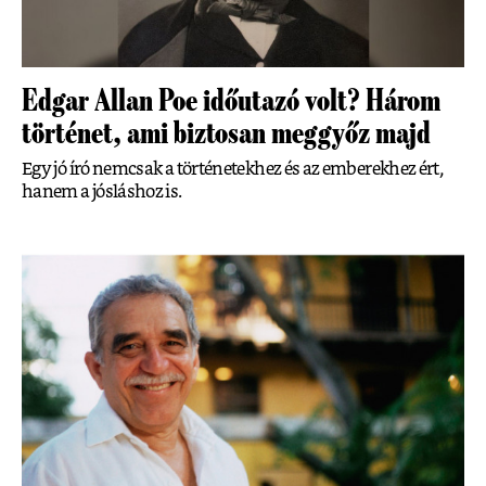
Edgar Allan Poe időutazó volt? Három
történet, ami biztosan meggyőz majd
Egy jó író nemcsak a történetekhez és az emberekhez ért,
hanem a jósláshoz is.