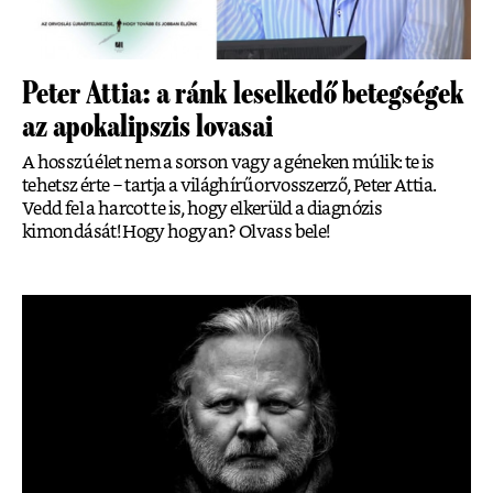
Peter Attia: a ránk leselkedő betegségek
az apokalipszis lovasai
A hosszú élet nem a sorson vagy a géneken múlik: te is
tehetsz érte ‒ tartja a világhírű orvosszerző, Peter Attia.
Vedd fel a harcot te is, hogy elkerüld a diagnózis
kimondását! Hogy hogyan? Olvass bele!