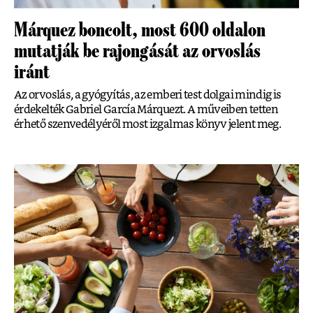
Márquez boncolt, most 600 oldalon
mutatják be rajongását az orvoslás
iránt
Az orvoslás, a gyógyítás, az emberi test dolgai mindig is
érdekelték Gabriel García Márquezt. A műveiben tetten
érhető szenvedélyéről most izgalmas könyv jelent meg.