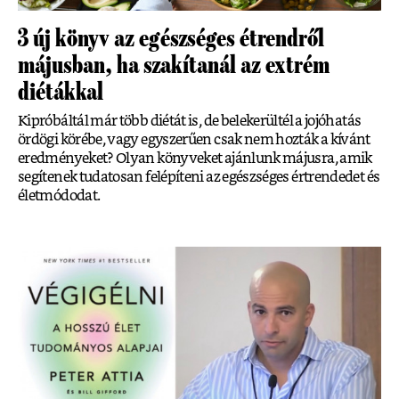
3 új könyv az egészséges étrendről
májusban, ha szakítanál az extrém
diétákkal
Kipróbáltál már több diétát is, de belekerültél a jojóhatás
ördögi körébe, vagy egyszerűen csak nem hozták a kívánt
eredményeket? Olyan könyveket ajánlunk májusra, amik
segítenek tudatosan felépíteni az egészséges értrendedet és
életmódodat.