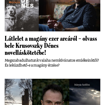
Látlelet a magány ezer arcáról – olvass
bele Krusovszky Dénes
novelláskötetébe!
Megszabadulhatunk valaha nemkívánatos emlékeinktől?
És leküzdhető-e a magány érzése?