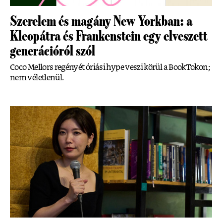
Szerelem és magány New Yorkban: a
Kleopátra és Frankenstein egy elveszett
generációról szól
Coco Mellors regényét óriási hype veszi körül a BookTokon;
nem véletlenül.