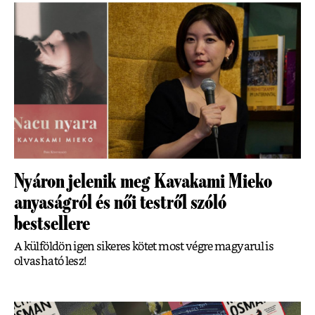
Nyáron jelenik meg Kavakami Mieko
anyaságról és női testről szóló
bestsellere
A külföldön igen sikeres kötet most végre magyarul is
olvasható lesz!