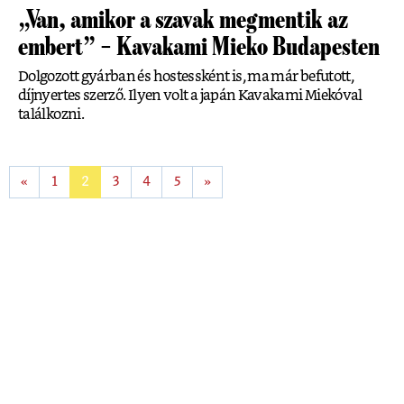
„Van, amikor a szavak megmentik az
embert” – Kavakami Mieko Budapesten
Dolgozott gyárban és hostessként is, ma már befutott,
díjnyertes szerző. Ilyen volt a japán Kavakami Miekóval
találkozni.
«
1
2
3
4
5
»