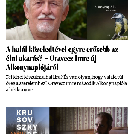
A halál közeledtével egyre erősebb az
élni akarás? – Oravecz Imre új
Alkonynaplójáról
Fel lehet készülni a halálra? És van olyan, hogy valaki túl
öreg a szerelemhez? Oravecz Imre második Alkonynaplója
a hét könyve.