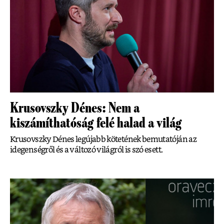
Krusovszky Dénes: Nem a
kiszámíthatóság felé halad a világ
Krusovszky Dénes legújabb kötetének bemutatóján az
idegenségről és a változó világról is szó esett.