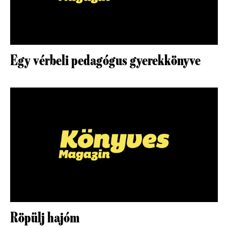
Egy vérbeli pedagógus gyerekkönyve
Röpülj hajóm