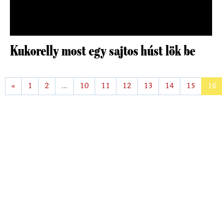
Kukorelly most egy sajtos húst lök be
«
1
2
...
10
11
12
13
14
15
16