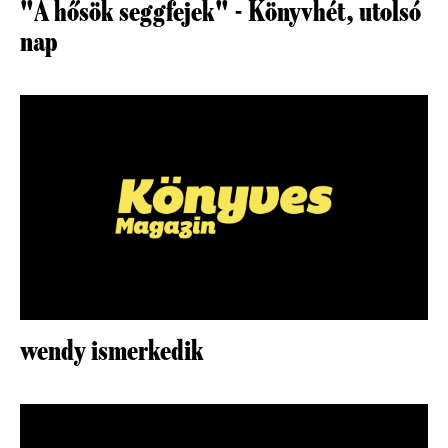
"A hősök seggfejek" - Könyvhét, utolsó
nap
wendy ismerkedik