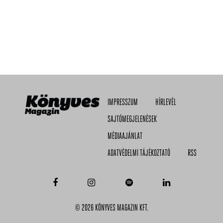
IMPRESSZUM
HÍRLEVÉL
SAJTÓMEGJELENÉSEK
MÉDIAAJÁNLAT
ADATVÉDELMI TÁJÉKOZTATÓ
RSS
© 2026 KÖNYVES MAGAZIN KFT.