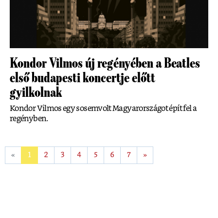
Kondor Vilmos új regényében a Beatles
első budapesti koncertje előtt
gyilkolnak
Kondor Vilmos egy sosemvolt Magyarországot épít fel a
regényben.
«
1
2
3
4
5
6
7
»