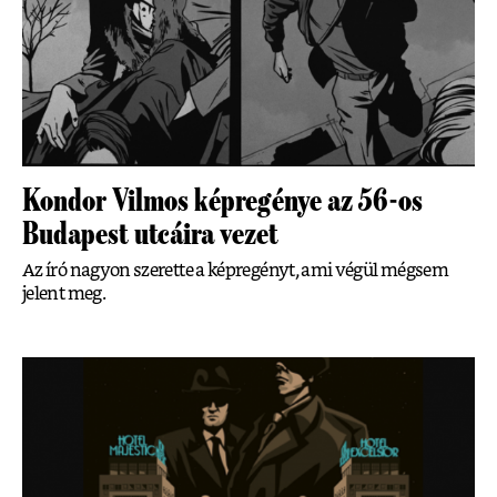
Kondor Vilmos képregénye az 56-os
Budapest utcáira vezet
Az író nagyon szerette a képregényt, ami végül mégsem
jelent meg.