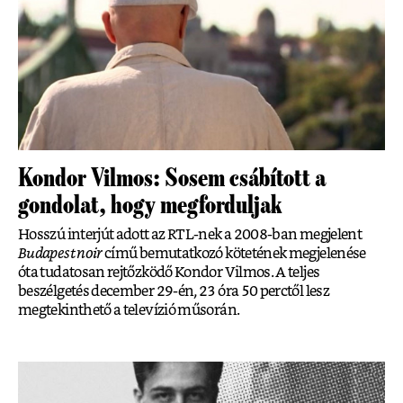
Kondor Vilmos: Sosem csábított a
gondolat, hogy megforduljak
Hosszú interjút adott az RTL-nek a 2008-ban megjelent
Budapest noir
című bemutatkozó kötetének megjelenése
óta tudatosan rejtőzködő Kondor Vilmos. A teljes
beszélgetés december 29-én, 23 óra 50 perctől lesz
megtekinthető a televízió műsorán.