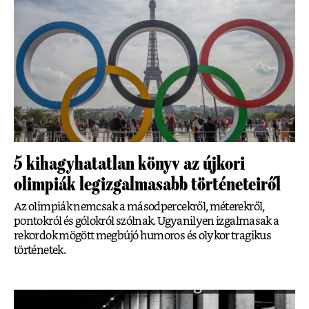
5 kihagyhatatlan könyv az újkori
olimpiák legizgalmasabb történeteiről
Az olimpiák nemcsak a másodpercekről, méterekről,
pontokról és gólokról szólnak. Ugyanilyen izgalmasak a
rekordok mögött megbújó humoros és olykor tragikus
történetek.