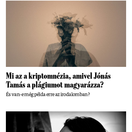
Mi az a kriptomnézia, amivel Jónás
Tamás a plágiumot magyarázza?
És van-e még példa erre az irodalomban?