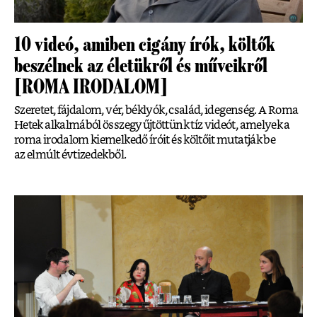
10 videó, amiben cigány írók, költők
beszélnek az életükről és műveikről
[ROMA IRODALOM]
Szeretet, fájdalom, vér, béklyók, család, idegenség. A Roma
Hetek alkalmából összegyűjtöttünk tíz videót, amelyek a
roma irodalom kiemelkedő íróit és költőit mutatják be
az elmúlt évtizedekből.