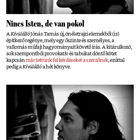
Nincs Isten, de van pokol
A
K
ívülálló
Jónás Tamás új, önéletrajzi elemekből (is)
építkező regénye, mely egy őszinte és személyes, a
vallomás műfaji hagyományait követő írás. A kitárulkozó,
sok szempontból provokatív és tabukat döntő kötet
kapcsán
már tettünk fel kérdéseket a szerzőnek
, ezúttal
pedig a
Kí
vülálló
a hét könyve.