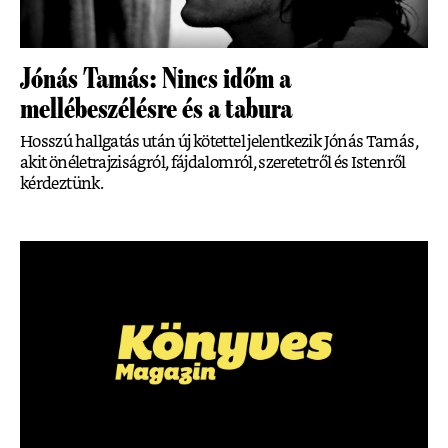
Jónás Tamás: Nincs időm a
mellébeszélésre és a tabura
Hosszú hallgatás után új kötettel jelentkezik Jónás Tamás,
akit önéletrajziságról, fájdalomról, szeretetről és Istenről
kérdeztünk.