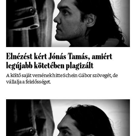
Elnézést kért Jónás Tamás, amiért
legújabb kötetében plagizált
A költő saját versének hitte Schein Gábor szövegét, de
vállalja a felelősséget.