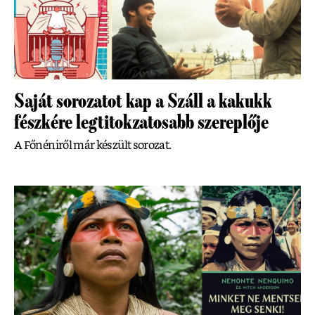
Saját sorozatot kap a Száll a kakukk
fészkére legtitokzatosabb szereplője
A Főnéniről már készült sorozat.