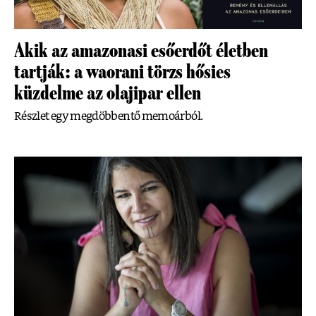
Akik az amazonasi esőerdőt életben
tartják: a waorani törzs hősies
küzdelme az olajipar ellen
Részlet egy megdöbbentő memoárból.