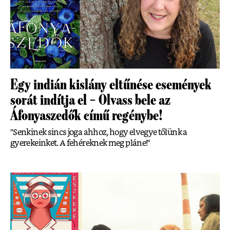
Egy indián kislány eltűnése események
sorát indítja el – Olvass bele az
Áfonyaszedők című regénybe!
"Senkinek sincs joga ahhoz, hogy elvegye tőlünk a
gyerekeinket. A fehéreknek meg pláne!"