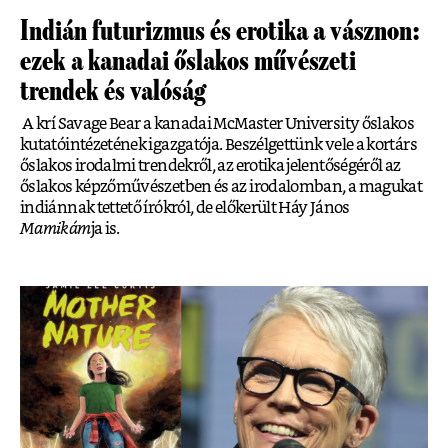
Indián futurizmus és erotika a vásznon:
ezek a kanadai őslakos művészeti
trendek és valóság
A krí Savage Bear a kanadai McMaster University őslakos
kutatóintézetének igazgatója. Beszélgettünk vele a kortárs
őslakos irodalmi trendekről, az erotika jelentőségéről az
őslakos képzőművészetben és az irodalomban, a magukat
indiánnak tettető írókról, de előkerült Háy János
Mamikám
ja is.