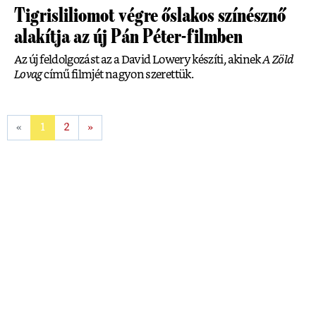
Tigrisliliomot végre őslakos színésznő
alakítja az új Pán Péter-filmben
Az új feldolgozást az a David Lowery készíti, akinek
A Zöld
Lovag
című filmjét nagyon szerettük.
«
1
2
»