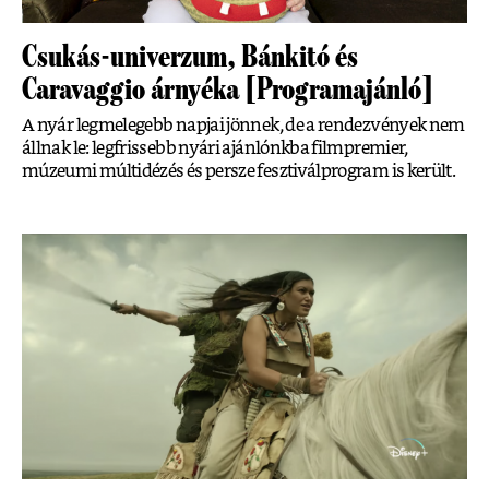
Csukás-univerzum, Bánkitó és
Caravaggio árnyéka [Programajánló]
A nyár legmelegebb napjai jönnek, de a rendezvények nem
állnak le: legfrissebb nyári ajánlónkba filmpremier,
múzeumi múltidézés és persze fesztiválprogram is került.