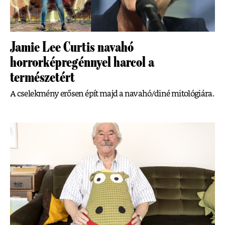
Jamie Lee Curtis navahó
horrorképregénnyel harcol a
természetért
A cselekmény erősen épít majd a navahó/diné mitológiára.