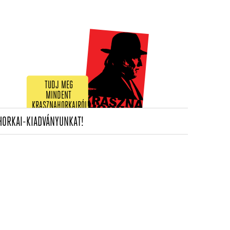
TUDJ MEG
MINDENT
KRASZNAHORKAIRÓL!
(CURRENT)
HORKAI-KIADVÁNYUNKAT!