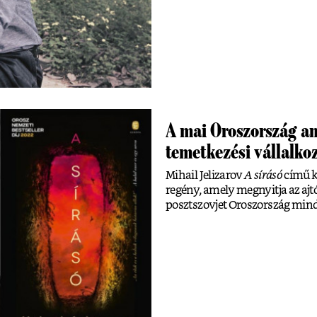
A mai Oroszország an
temetkezési vállalko
Mihail Jelizarov
A sírásó
című k
regény, amely megnyitja az ajtó
posztszovjet Oroszország min