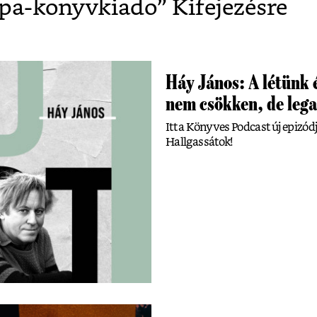
pa-konyvkiado
” Kifejezésre
Háy János: A létünk 
nem csökken, de lega
Itt a Könyves Podcast új epizódj
Hallgassátok!