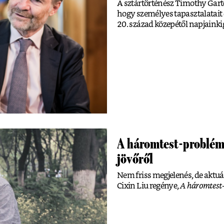
A sztártörténész Timothy Gart
hogy személyes tapasztalatait
20. század közepétől napjainkig
A háromtest-problém
jövőről
Nem friss megjelenés, de aktuál
Cixin Liu regénye,
A háromtest