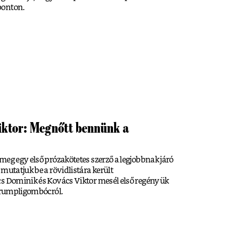
ponton.
iktor: Megnőtt bennünk a
meg egy első prózakötetes szerző a legjobbnak járó
mutatjuk be a rövidlistára került
cs Dominik és Kovács Viktor mesél első regényük
 krumpligombócról.