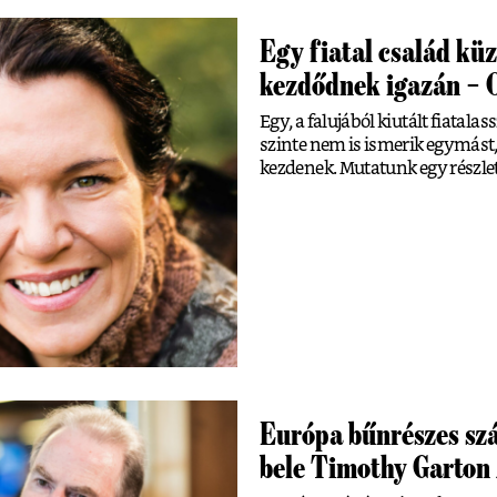
Egy fiatal család kü
kezdődnek igazán – O
Egy, a falujából kiutált fiatalas
szinte nem is ismerik egymást,
kezdenek. Mutatunk egy részle
Európa bűnrészes sz
bele Timothy Garton 