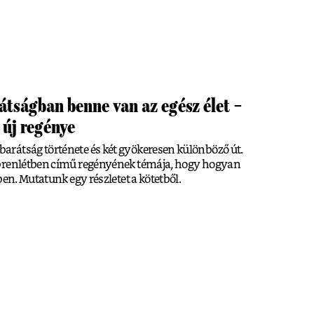
tságban benne van az egész élet –
 új regénye
rátság története és két gyökeresen különböző út.
ébrenlétben című regényének témája, hogy hogyan
ben. Mutatunk egy részletet a kötetből.