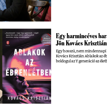
Egy harmincéves bará
Jön Kovács Krisztián
Egy hosszú, nem mindennapi ba
Kovács Krisztián Ablakok az 
boldogul az Y generáció az élet