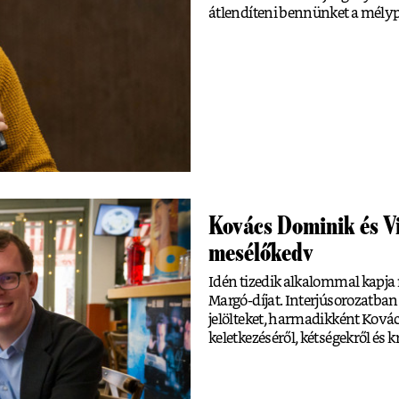
átlendíteni bennünket a mély
Kovács Dominik és V
mesélőkedv
Idén tizedik alkalommal kapja 
Margó-díjat. Interjúsorozatban 
jelölteket, harmadikként Ková
keletkezéséről, kétségekről és