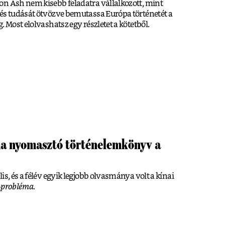
on Ash nem kisebb feladatra vállalkozott, mint
 és tudását ötvözve bemutassa Európa történetét a
. Most elolvashatsz egy részletet a kötetből.
a nyomasztó történelemkönyv a
is, és a félév egyik legjobb olvasmánya volt a kínai
-probléma.