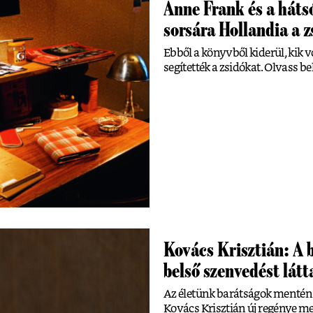
Anne Frank és a háts
sorsára Hollandia a 
Ebből a könyvből kiderül, kik v
segítették a zsidókat. Olvass bel
Kovács Krisztián: A
belső szenvedést látt
Az életünk barátságok mentén 
Kovács Krisztián új regénye m