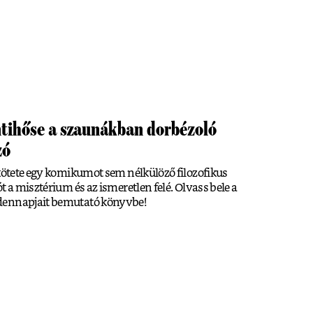
tihőse a szaunákban dorbézoló
zó
ötete egy komikumot sem nélkülöző filozofikus
t a misztérium és az ismeretlen felé. Olvass bele a
dennapjait bemutató könyvbe!