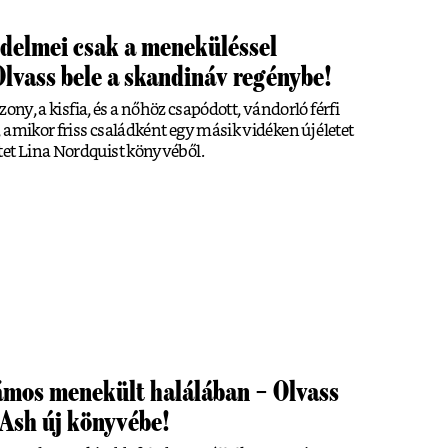
zdelmei csak a meneküléssel
lvass bele a skandináv regénybe!
szony, a kisfia, és a nőhöz csapódott, vándorló férfi
 amikor friss családként egy másik vidéken új életet
tet Lina Nordquist könyvéből.
ámos menekült halálában – Olvass
Ash új könyvébe!