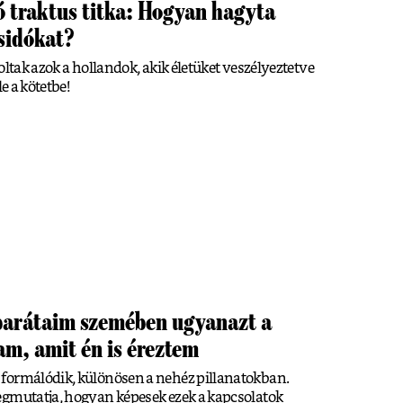
ó traktus titka: Hogyan hagyta
zsidókat?
oltak azok a hollandok, akik életüket veszélyeztetve
e a kötetbe!
 barátaim szemében ugyanazt a
am, amit én is éreztem
formálódik, különösen a nehéz pillanatokban.
egmutatja, hogyan képesek ezek a kapcsolatok