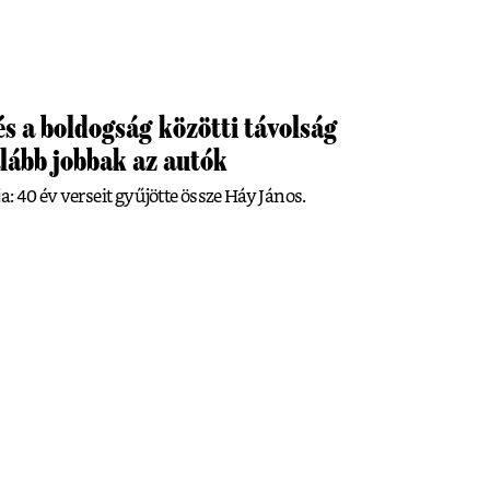
és a boldogság közötti távolság
lább jobbak az autók
a: 40 év verseit gyűjötte össze Háy János.