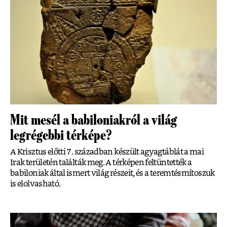
Mit mesél a babiloniakról a világ
legrégebbi térképe?
A Krisztus előtti 7. században készült agyagtáblát a mai
Irak területén találták meg. A térképen feltüntették a
babiloniak által ismert világ részeit, és a teremtésmítoszuk
is elolvasható.