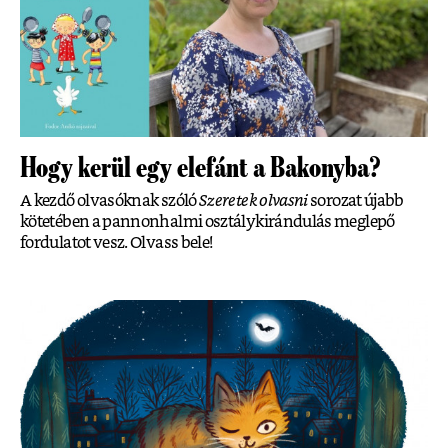
Hogy kerül egy elefánt a Bakonyba?
A kezdő olvasóknak szóló
Szeretek olvasni
sorozat újabb
kötetében a pannonhalmi osztálykirándulás meglepő
fordulatot vesz. Olvass bele!