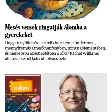
Mesés versek ringatják álomba a
gyerekeket
Hogyan nyílik ki és csukódik be estére a tündérrózsa,
mennyire más a mező napfényben, mint naplementében,
és merre oson az esti sötétben a róka? Rachel Williams
altatóverseiből kiderül - olvass bele!