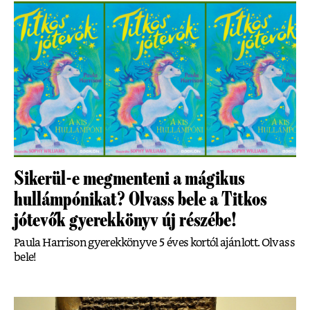
Sikerül-e megmenteni a mágikus
hullámpónikat? Olvass bele a Titkos
jótevők gyerekkönyv új részébe!
Paula Harrison gyerekkönyve 5 éves kortól ajánlott. Olvass
bele!