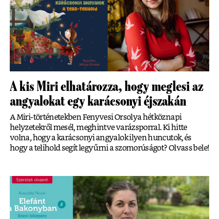
A kis Miri elhatározza, hogy meglesi az
angyalokat egy karácsonyi éjszakán
A Miri-történetekben Fenyvesi Orsolya hétköznapi
helyzetekről mesél, meghintve varázsporral. Ki hitte
volna, hogy a karácsonyi angyalok ilyen huncutok, és
hogy a telihold segít legyűrni a szomorúságot? Olvass bele!