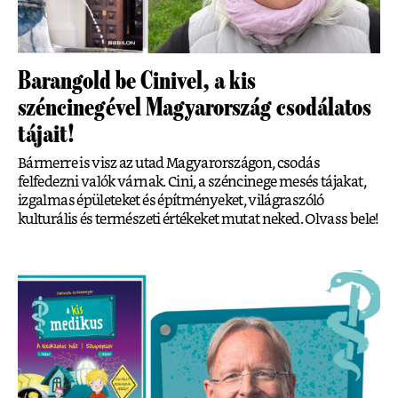
Barangold be Cinivel, a kis
széncinegével Magyarország csodálatos
tájait!
Bármerre is visz az utad Magyarországon, csodás
felfedezni valók várnak. Cini, a széncinege mesés tájakat,
izgalmas épületeket és építményeket, világraszóló
kulturális és természeti értékeket mutat neked. Olvass bele!