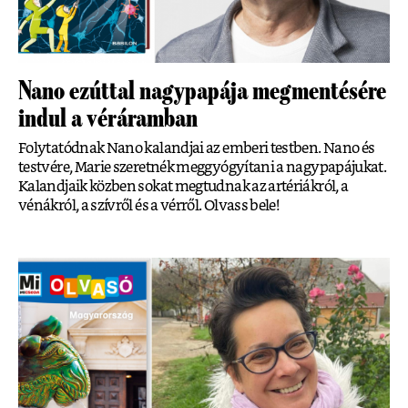
Nano ezúttal nagypapája megmentésére
indul a véráramban
Folytatódnak Nano kalandjai az emberi testben. Nano és
testvére, Marie szeretnék meggyógyítani a nagypapájukat.
Kalandjaik közben sokat megtudnak az artériákról, a
vénákról, a szívről és a vérről. Olvass bele!