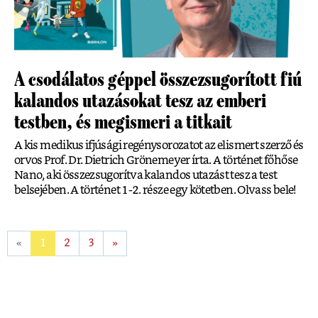
A csodálatos géppel összezsugorított fiú
kalandos utazásokat tesz az emberi
testben, és megismeri a titkait
A kis medikus ifjúsági regénysorozatot az elismert szerző és
orvos Prof. Dr. Dietrich Grönemeyer írta. A történet főhőse
Nano, aki összezsugorítva kalandos utazást tesz a test
belsejében. A történet 1-2. része egy kötetben. Olvass bele!
«
1
2
3
»