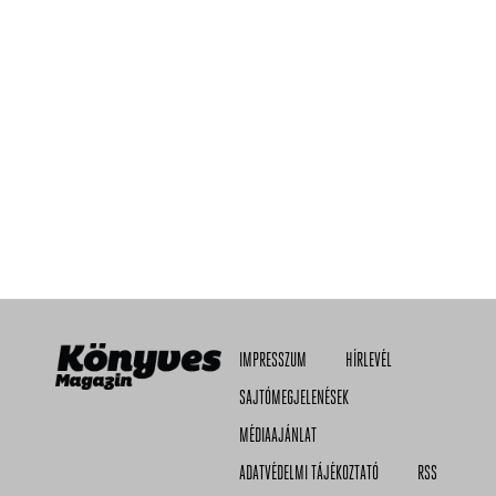
IMPRESSZUM
HÍRLEVÉL
SAJTÓMEGJELENÉSEK
MÉDIAAJÁNLAT
ADATVÉDELMI TÁJÉKOZTATÓ
RSS