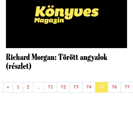
Richard Morgan: Törött angyalok
(részlet)
«
1
2
...
71
72
73
74
75
76
77