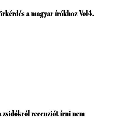
körkérdés a magyar írókhoz Vol4.
zsidókról recenziót írni nem