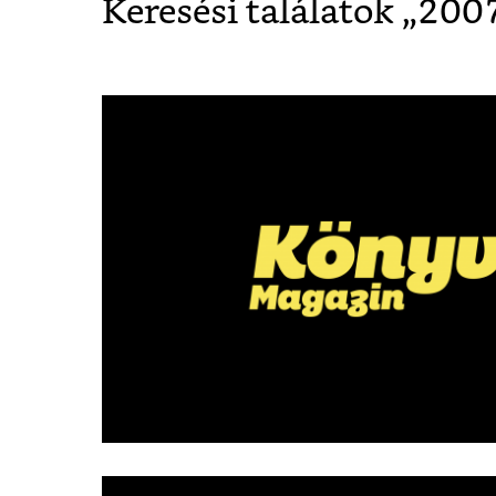
Keresési találatok „
200