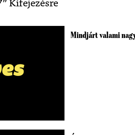
7
” Kifejezésre
Mindjárt valami nagy