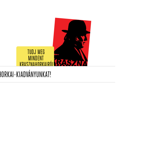
TUDJ MEG
MINDENT
KRASZNAHORKAIRÓL!
(CURRENT)
HORKAI-KIADVÁNYUNKAT!