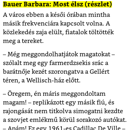
Bauer Barbara: Most élsz (részlet)
A város ebben a késői órában mintha
másik frekvenciára kapcsolt volna. A
közlekedés zaja elült, fiatalok töltötték
meg a tereket.
– Még meggondolhatjátok magatokat –
szólalt meg egy farmerdzsekis srác a
barátnője kezét szorongatva a Gellért
téren, a Wellisch-ház előtt.
– Öregem, én máris meggondoltam
magam! – replikázott egy másik fiú, és
rajongását nem titkolva simogatni kezdte
a szovjet emlékmű körül sorakozó autókat.
– Apám! Ez egy 1961-es Cadillac De Ville –