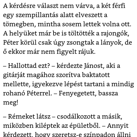
A kérdésre választ nem várva, a két férfi
egy szempillantás alatt elveszett a
tömegben, mintha sosem lettek volna ott.
A helyüket már be is töltötték a rajongók,
Péter körül csak úgy zsongtak a lányok, de
ő ekkor már nem figyelt rájuk.
– Hallottad ezt? – kérdezte Jánost, aki a
gitárját magához szorítva baktatott
mellette, igyekezve lépést tartani a mindig
rohanó Péterrel. – Fenyegetett, bassza
meg!
– Rémeket látsz – csodálkozott a másik,
miközben kiléptek az épületből. – Annyit
kérdezett, hogy szeretsz-e színpadon állni