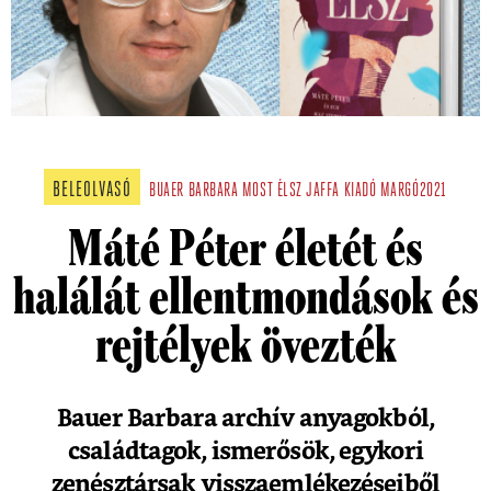
BELEOLVASÓ
BUAER BARBARA
MOST ÉLSZ
JAFFA KIADÓ
MARGÓ2021
Máté Péter életét és
halálát ellentmondások és
rejtélyek övezték
Bauer Barbara archív anyagokból,
családtagok, ismerősök, egykori
zenésztársak visszaemlékezéseiből