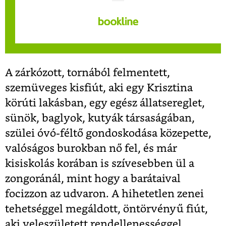
A zárkózott, tornából felmentett,
szemüveges kisfiút, aki egy Krisztina
körúti lakásban, egy egész állatsereglet,
sünök, baglyok, kutyák társaságában,
szülei óvó-féltő gondoskodása közepette,
valóságos burokban nő fel, és már
kisiskolás korában is szívesebben ül a
zongoránál, mint hogy a barátaival
focizzon az udvaron. A hihetetlen zenei
tehetséggel megáldott, öntörvényű fiút,
aki veleszületett rendellenességgel,