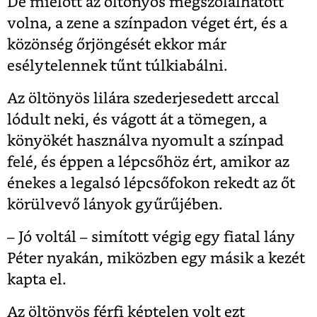
De mielőtt az öltönyös megszólalhatott
volna, a zene a színpadon véget ért, és a
közönség őrjöngését ekkor már
esélytelennek tűnt túlkiabálni.
Az öltönyös lilára szederjesedett arccal
lódult neki, és vágott át a tömegen, a
könyökét használva nyomult a színpad
felé, és éppen a lépcsőhöz ért, amikor az
énekes a legalsó lépcsőfokon rekedt az őt
körülvevő lányok gyűrűjében.
– Jó voltál – simított végig egy fiatal lány
Péter nyakán, miközben egy másik a kezét
kapta el.
Az öltönyös férfi képtelen volt ezt