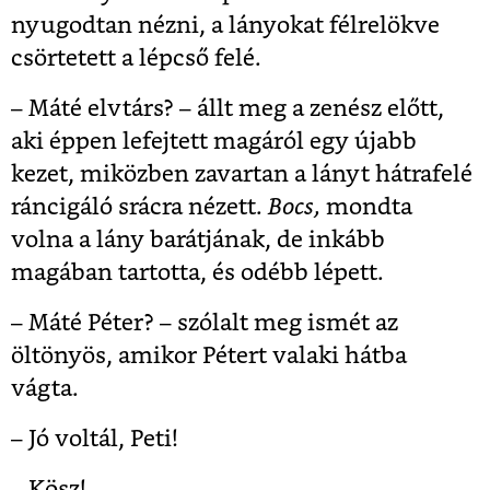
nyugodtan nézni, a lányokat félrelökve
csörtetett a lépcső felé.
– Máté elvtárs? – állt meg a zenész előtt,
aki éppen lefejtett magáról egy újabb
kezet, miközben zavartan a lányt hátrafelé
ráncigáló srácra nézett.
Bocs,
mondta
volna a lány barátjának, de inkább
magában tartotta, és odébb lépett.
– Máté Péter? – szólalt meg ismét az
öltönyös, amikor Pétert valaki hátba
vágta.
– Jó voltál, Peti!
– Kösz!