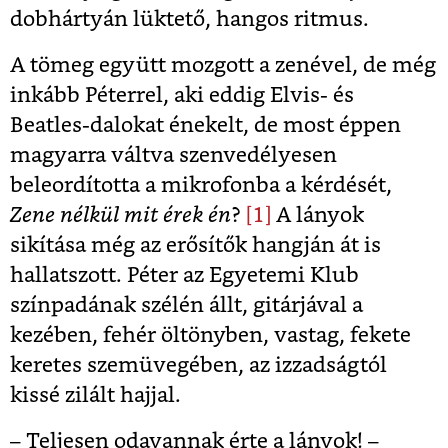
dobhártyán lüktető, hangos ritmus.
A tömeg együtt mozgott a zenével, de még
inkább Péterrel, aki eddig Elvis- és
Beatles-dalokat énekelt, de most éppen
magyarra váltva szenvedélyesen
beleordította a mikrofonba a kérdését,
Zene nélkül mit érek én
?
[1]
A lányok
sikítása még az erősítők hangján át is
hallatszott. Péter az Egyetemi Klub
színpadának szélén állt, gitárjával a
kezében, fehér öltönyben, vastag, fekete
keretes szemüvegében, az izzadságtól
kissé zilált hajjal.
– Teljesen odavannak érte a lányok! –