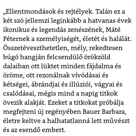
„Ellentmondások és rejtélyek. Talán ez a
két szó jellemzi leginkább a hatvanas évek
ikonikus és legendás zenészének, Máté
Péternek a személyiségét, életét és halálát.
Összetéveszthetetlen, mély, rekedtesen
búgó hangján felcsendülő örökzöld
dalaiban ott lüktet minden fájdalma és
öröme, ott rezonálnak vívódásai és
kétségei, ábrándjai és illúziói, vágyai és
csalódásai, mégis mind a napig titkok
övezik alakját. Ezeket a titkokat próbálja
megfejteni új regényében Bauer Barbara,
életre keltve a halhatatlanná lett művészt
és az esendő embert.