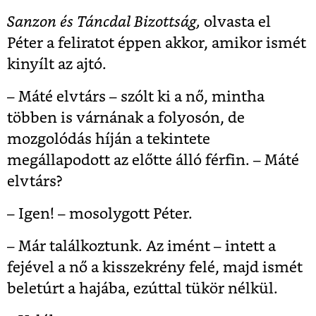
Sanzon és Táncdal Bizottság,
olvasta el
Péter a feliratot éppen akkor, amikor ismét
kinyílt az ajtó.
– Máté elvtárs – szólt ki a nő, mintha
többen is várnának a folyosón, de
mozgolódás híján a tekintete
megállapodott az előtte álló férfin. – Máté
elvtárs?
– Igen! – mosolygott Péter.
– Már találkoztunk. Az imént – intett a
fejével a nő a kisszekrény felé, majd ismét
beletúrt a hajába, ezúttal tükör nélkül.