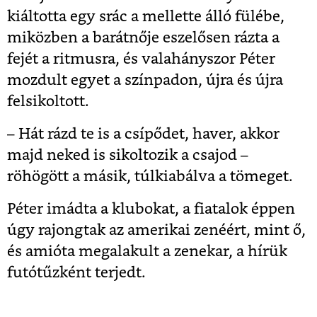
kiáltotta egy srác a mellette álló fülébe,
miközben a barátnője eszelősen rázta a
fejét a ritmusra, és valahányszor Péter
mozdult egyet a színpadon, újra és újra
felsikoltott.
– Hát rázd te is a csípődet, haver, akkor
majd neked is sikoltozik a csajod –
röhögött a másik, túlkiabálva a tömeget.
Péter imádta a klubokat, a fiatalok éppen
úgy rajongtak az amerikai zenéért, mint ő,
és amióta megalakult a zenekar, a hírük
futótűzként terjedt.