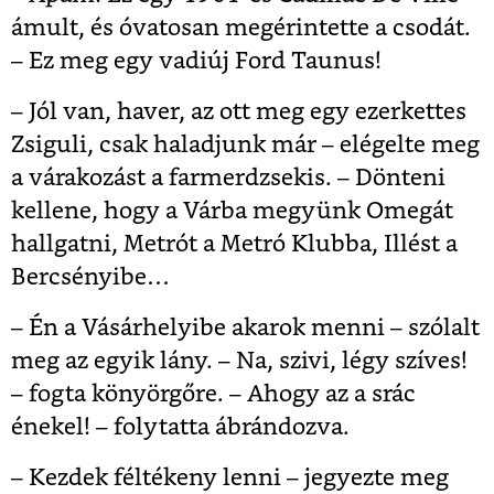
ámult, és óvatosan megérintette a csodát.
– Ez meg egy vadiúj Ford Taunus!
– Jól van, haver, az ott meg egy ezerkettes
Zsiguli, csak haladjunk már – elégelte meg
a várakozást a farmerdzsekis. – Dönteni
kellene, hogy a Várba megyünk Omegát
hallgatni, Metrót a Metró Klubba, Illést a
Bercsényibe…
– Én a Vásárhelyibe akarok menni – szólalt
meg az egyik lány. – Na, szivi, légy szíves!
– fogta könyörgőre. – Ahogy az a srác
énekel! – folytatta ábrándozva.
– Kezdek féltékeny lenni – jegyezte meg