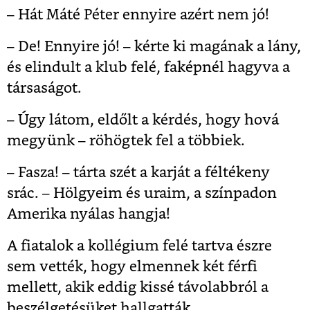
– Hát Máté Péter ennyire azért nem jó!
– De! Ennyire jó! – kérte ki magának a lány,
és elindult a klub felé, faképnél hagyva a
társaságot.
– Úgy látom, eldőlt a kérdés, hogy hová
megyünk – röhögtek fel a többiek.
– Fasza! – tárta szét a karját a féltékeny
srác. – Hölgyeim és uraim, a színpadon
Amerika nyálas hangja!
A fiatalok a kollégium felé tartva észre
sem vették, hogy elmennek két férfi
mellett, akik eddig kissé távolabbról a
beszélgetésüket hallgatták.