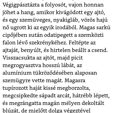
Végigpásztázta a folyosót, vajon honnan
jöhet a hang, amikor kivágódott egy ajtó,
és egy szemüveges, nyakigláb, vörös hajú
nő ugrott ki az egyik irodából. Magas sarkú
cipőjében sután odatipegett a szemközti
falon lévő szekrénykéhez. Feltépte az
ajtaját, benyúlt, és hirtelen beállt a csend.
Visszacsukta az ajtót, majd picit
megrogyasztva hosszú lábát, az
alumínium tükröződésében alaposan
szemügyre vette magát. Magasra
tupírozott haját kissé megborzolta,
megcsipkedte sápadt arcát, hátrébb lépett,
és megrángatta magán mélyen dekoltált
blúzát, de mielőtt dolga végeztével