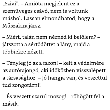
„Szivi”. – Amióta megjelent ez a
szemüveges csávó, nem is voltunk
máshol. Lassan elmondhatod, hogy a
Műszakira jársz.
– Miért, talán nem néznéd ki belőlem? –
játszotta a sértődöttet a lány, majd a
többiekre nézett.
– Tényleg jó az a fazon! – kelt a védelmére
az autórajongó, aki időközben visszalépett
a társasághoz. – Jó hangja van, és veszettül
tud zongorázni!
– És veszett szarul mozog! – röhögött fel a
másik.