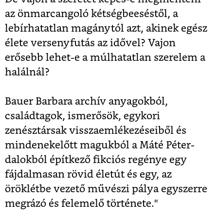
az önmarcangoló kétségbeeséstől, a
lebírhatatlan magánytól azt, akinek egész
élete versenyfutás az idővel? Vajon
erősebb lehet-e a múlhatatlan szerelem a
halálnál?
Bauer Barbara archív anyagokból,
családtagok, ismerősök, egykori
zenésztársak visszaemlékezéseiből és
mindenekelőtt magukból a Máté Péter-
dalokból építkező fikciós regénye egy
fájdalmasan rövid életút és egy, az
öröklétbe vezető művészi pálya egyszerre
megrázó és felemelő története."