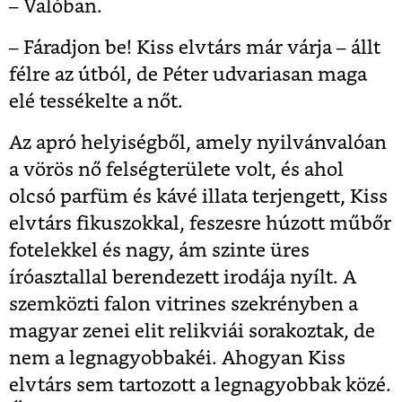
– Valóban.
– Fáradjon be! Kiss elvtárs már várja – állt
félre az útból, de Péter udvariasan maga
elé tessékelte a nőt.
Az apró helyiségből, amely nyilvánvalóan
a vörös nő felségterülete volt, és ahol
olcsó parfüm és kávé illata terjengett, Kiss
elvtárs fikuszokkal, feszesre húzott műbőr
fotelekkel és nagy, ám szinte üres
íróasztallal berendezett irodája nyílt. A
szemközti falon vitrines szekrényben a
magyar zenei elit relikviái sorakoztak, de
nem a legnagyobbakéi. Ahogyan Kiss
elvtárs sem tartozott a legnagyobbak közé.