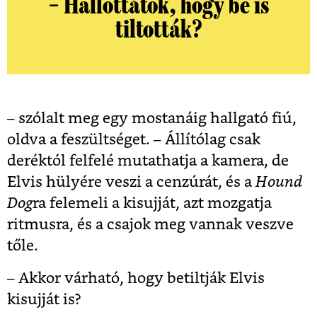
– Hallottátok, hogy be is
tiltották?
– szólalt meg egy mostanáig hallgató fiú,
oldva a feszültséget. – Állítólag csak
deréktól felfelé mutathatja a kamera, de
Elvis hülyére veszi a cenzúrát, és a
Hound
Dog
ra felemeli a kisujját, azt mozgatja
ritmusra, és a csajok meg vannak veszve
tőle.
– Akkor várható, hogy betiltják Elvis
kisujját is?