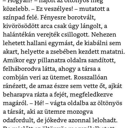
– Hogyan? – hajolt az öltönyös még
közelebb. – Ez veszélyes! – mutatott a
színpad felé. Fényesre borotvált,
kivörösödött arca csak úgy lángolt, a
halántékán verejték csillogott. Nehezen
lehetett hallani egymást, de kiabálni sem
akart, helyette a zsebében kezdett matatni.
Amikor egy pillanatra oldalra sandított,
felháborodva látta, ahogy a társa a
combján veri az ütemet. Rosszallóan
ránézett, de amaz észre sem vette őt, ajkát
beharapva rázta a fejét, megfeledkezve
magáról. – Hé! – vágta oldalba az öltönyös
a társát, aki az ütemre mozogva
odafordult, de jókedve azonnal lelohadt.