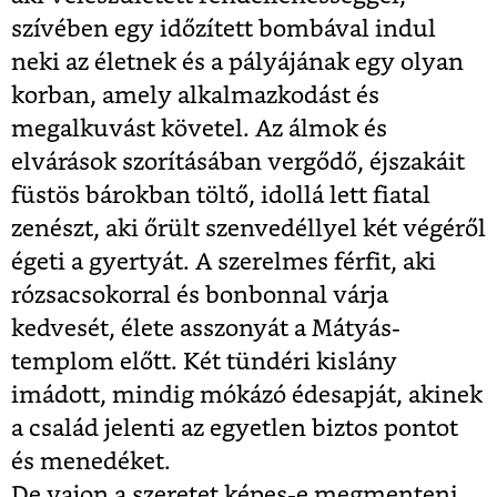
szívében egy időzített bombával indul
neki az életnek és a pályájának egy olyan
korban, amely alkalmazkodást és
megalkuvást követel. Az álmok és
elvárások szorításában vergődő, éjszakáit
füstös bárokban töltő, idollá lett fiatal
zenészt, aki őrült szenvedéllyel két végéről
égeti a gyertyát. A szerelmes férfit, aki
rózsacsokorral és bonbonnal várja
kedvesét, élete asszonyát a Mátyás-
templom előtt. Két tündéri kislány
imádott, mindig mókázó édesapját, akinek
a család jelenti az egyetlen biztos pontot
és menedéket.
De vajon a szeretet képes-e megmenteni