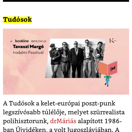
Tudósok
A Tudósok a kelet-európai poszt-punk
legszívósabb túlélője, melyet szürrealista
polihisztorunk,
drMáriás
alapított 1986-
ban Újvidéken, a volt Jugoszláviában. A