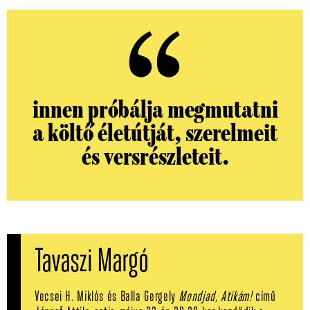
innen próbálja megmutatni
a költő életútját, szerelmeit
és versrészleteit.
Tavaszi Margó
Vecsei H. Miklós és Balla Gergely
Mondjad, Atikám!
című