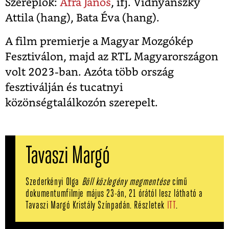
Szereplők:
Áfra János
, ifj. Vidnyánszky
Attila (hang), Bata Éva (hang).
A film premierje a Magyar Mozgókép
Fesztiválon, majd az RTL Magyarországon
volt 2023-ban. Azóta több ország
fesztiválján és tucatnyi
közönségtalálkozón szerepelt.
Tavaszi Margó
Szederkényi Olga
Böll közlegény megmentése
című
dokumentumfilmje május 23-án, 21 órától lesz látható a
Tavaszi Margó Kristály Színpadán. Részletek
ITT
.