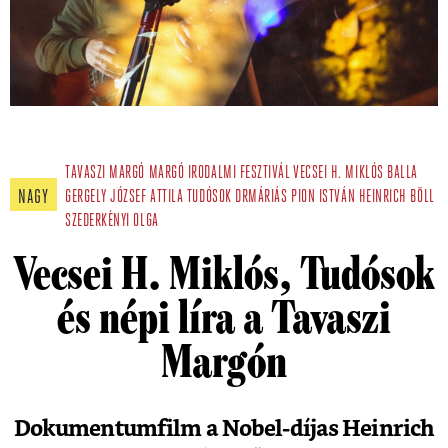
TAVASZI MARGÓ
MARGÓ IRODALMI FESZTIVÁL
VECSEI H. MIKLÓS
BALLA
NAGY
GERGELY
JÓZSEF ATTILA
TUDÓSOK
DRMÁRIÁS
PION ISTVÁN
HEINRICH BÖLL
SZEDERKÉNYI OLGA
Vecsei H. Miklós, Tudósok
és népi líra a Tavaszi
Margón
Dokumentumfilm a Nobel-díjas Heinrich