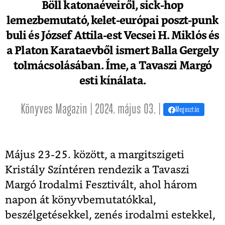
Böll katonaéveiről, sick-hop
lemezbemutató, kelet-európai poszt-punk
buli és József Attila-est Vecsei H. Miklós és
a Platon Karataevből ismert Balla Gergely
tolmácsolásában. Íme, a Tavaszi Margó
esti kínálata.
Könyves Magazin | 2024. május 03. |
Megosztás
Május 23-25. között, a margitszigeti
Kristály Színtéren rendezik a Tavaszi
Margó Irodalmi Fesztivált, ahol három
napon át könyvbemutatókkal,
beszélgetésekkel, zenés irodalmi estekkel,