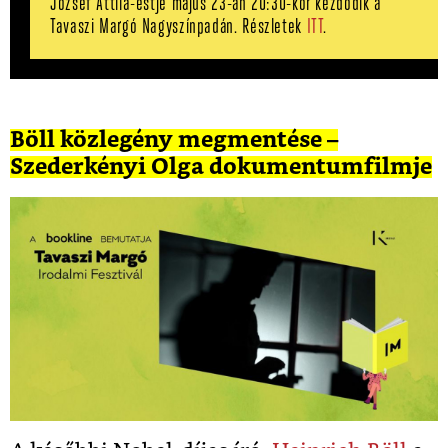
József Attila-estje május 23-án 20:30-kor kezdődik a
Tavaszi Margó Nagyszínpadán. Részletek
ITT
.
Böll közlegény megmentése –
Szederkényi Olga dokumentumfilmje