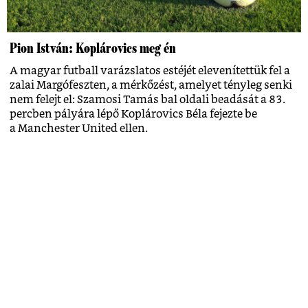
Pion István: Koplárovics meg én
A magyar futball varázslatos estéjét elevenítettük fel a
zalai Margófeszten, a mérkőzést, amelyet tényleg senki
nem felejt el: Szamosi Tamás bal oldali beadását a 83.
percben pályára lépő Koplárovics Béla fejezte be
a Manchester United ellen.