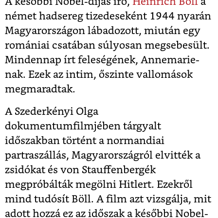
A későbbi Nobel-díjas író,
Heinrich Böll
a
német hadsereg tizedeseként 1944 nyarán
Magyarországon lábadozott, miután egy
romániai csatában súlyosan megsebesült.
Mindennap írt feleségének, Annemarie-
nak. Ezek az intim, őszinte vallomások
megmaradtak.
A Szederkényi Olga
dokumentumfilmjében tárgyalt
időszakban történt a normandiai
partraszállás, Magyarországról elvitték a
zsidókat és von Stauffenbergék
megpróbálták megölni Hitlert. Ezekről
mind tudósít Böll. A film azt vizsgálja, mit
adott hozzá ez az időszak a későbbi Nobel-