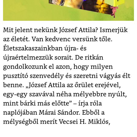
Mit jelent nekünk József Attila? Ismerjük
az életét. Van kedvenc versünk tőle.
Életszakaszainkban újra- és
újraértelmezzük sorait. De ritkán
gondolkozunk el azon, hogy milyen
pusztító szenvedély és szeretni vágyás élt
benne. „József Attila az őrület erejével,
egy-egy szavával néha mélyebbre nyúlt,
mint bárki más előtte” – írja róla
naplójában Márai Sándor. Ebből a
mélységből merít Vecsei H. Miklós,