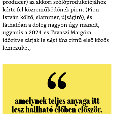
producer) az akkori szólóprodukciójához
kérte fel közreműködőnek piont (Pion
István költő, slammer, újságíró), és
láthatóan a dolog nagyon úgy maradt,
ugyanis a 2024-es Tavaszi Margóra
időzítve zárják le
népi líra
című első közös
lemezüket,
amelynek teljes anyaga itt
lesz hallható élőben először.