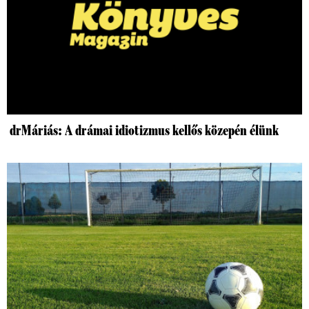
drMáriás: A drámai idiotizmus kellős közepén élünk