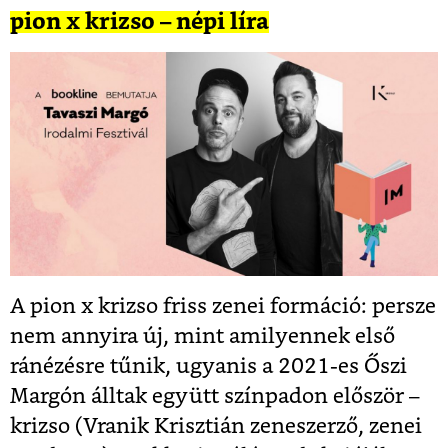
pion x krizso – népi líra
A pion x krizso friss zenei formáció: persze
nem annyira új, mint amilyennek első
ránézésre tűnik, ugyanis a 2021-es Őszi
Margón álltak együtt színpadon először –
krizso (Vranik Krisztián zeneszerző, zenei