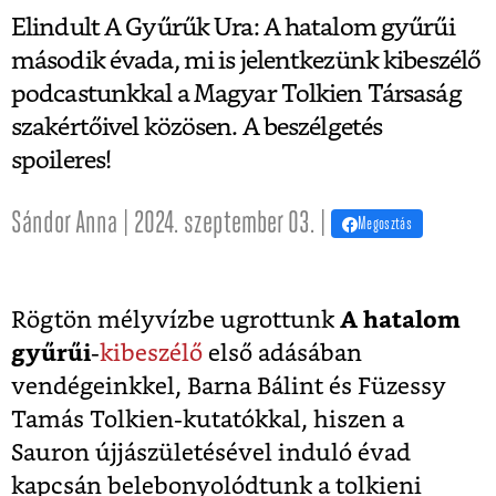
Elindult A Gyűrűk Ura: A hatalom gyűrűi
második évada, mi is jelentkezünk kibeszélő
podcastunkkal a Magyar Tolkien Társaság
szakértőivel közösen. A beszélgetés
spoileres!
Sándor Anna | 2024. szeptember 03. |
Megosztás
Rögtön mélyvízbe ugrottunk
A hatalom
gyűrűi
-
kibeszélő
első adásában
vendégeinkkel, Barna Bálint és Füzessy
Tamás Tolkien-kutatókkal, hiszen a
Sauron újjászületésével induló évad
kapcsán belebonyolódtunk a tolkieni