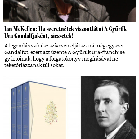
Ian McKellen: Ha szeretnétek viszontlátni A Gyűrűk
Ura Gandalfjaként, siessetek!
A legendás színész szívesen eljátszaná még egyszer
Gandalfot, ezért azt üzente A Gyűrűk Ura-franchise
gyártóinak, hogy a forgatókönyv megírásával ne
teketóriázzanak túl sokat.