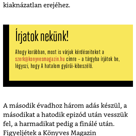
kiaknázatlan erejéhez.
Írjatok nekünk!
Ahogy korábban, most is várjuk kérdéseiteket a
szerk@konyvesmagazin.hu
címre – a tárgyba írjátok be,
légyszi, hogy A hatalom gyűrűi-kibeszélő.
A második évadhoz három adás készül, a
másodikat a hatodik epizód után vesszük
fel, a harmadikat pedig a finálé után.
Figyeljétek a Könyves Magazin