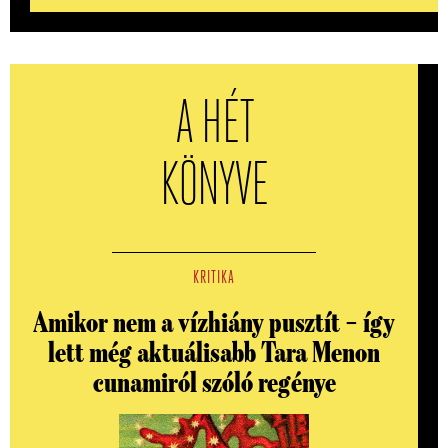
A HÉT
KÖNYVE
KRITIKA
Amikor nem a vízhiány pusztít – így
lett még aktuálisabb Tara Menon
cunamiról szóló regénye