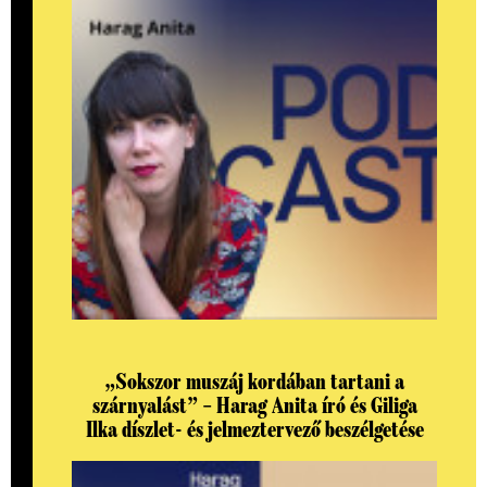
„Sokszor muszáj kordában tartani a
szárnyalást” – Harag Anita író és Giliga
Ilka díszlet- és jelmeztervező beszélgetése