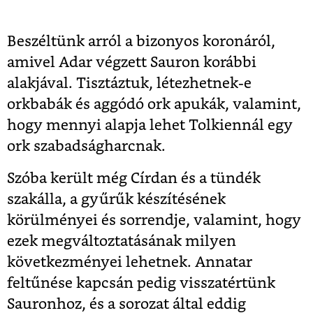
Beszéltünk arról a bizonyos koronáról,
amivel Adar végzett Sauron korábbi
alakjával. Tisztáztuk, létezhetnek-e
orkbabák és aggódó ork apukák, valamint,
hogy mennyi alapja lehet Tolkiennál egy
ork szabadságharcnak.
Szóba került még Círdan és a tündék
szakálla, a gyűrűk készítésének
körülményei és sorrendje, valamint, hogy
ezek megváltoztatásának milyen
következményei lehetnek. Annatar
feltűnése kapcsán pedig visszatértünk
Sauronhoz, és a sorozat által eddig