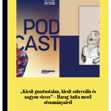
„Kicsit gusztustalan, kicsit szürreális és
nagyon vicces” – Harag Anita mesél
olvasmányairól