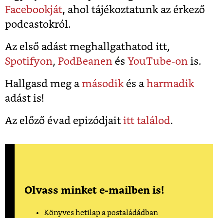
Facebookját
, ahol tájékoztatunk az érkező
podcastokról.
Az első adást meghallgathatod itt,
Spotifyon
,
PodBeanen
és
YouTube-on
is.
Hallgasd meg a
második
és a
harmadik
adást is!
Az előző évad epizódjait
itt találod
.
Olvass minket e-mailben is!
Könyves hetilap a postaládádban