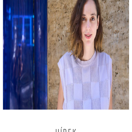
Kemény Zsófi: Most már mindent
megbántam
Hogyan lehet tudatosan sodródni? És milyen kérdések
peregnek le az ember fejében egy autóbaleset után?
Interjú Kemény Zsófival.