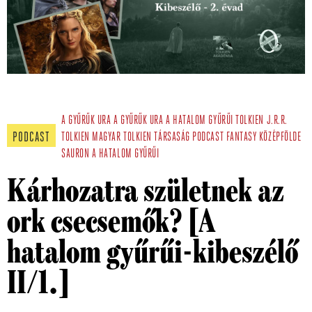
A GYŰRŰK URA
A GYŰRŰK URA A HATALOM GYŰRŰI
TOLKIEN
J.R.R.
PODCAST
TOLKIEN
MAGYAR TOLKIEN TÁRSASÁG
PODCAST
FANTASY
KÖZÉPFÖLDE
SAURON
A HATALOM GYŰRŰI
Kárhozatra születnek az
ork csecsemők? [A
hatalom gyűrűi-kibeszélő
II/1.]