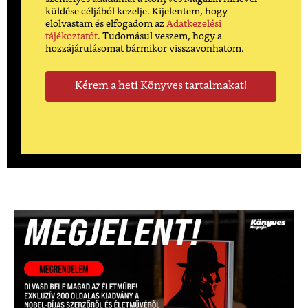
küldése céljából kezelje. Kijelentem, hogy
elolvastam és elfogadom az
Adatkezelési
tájékoztatót
. Tudomásul veszem, hogy a
hozzájárulásomat bármikor visszavonhatom.