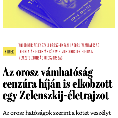
VOLODIMIR ZELENSZKIJ
OROSZ-UKRÁN HÁBORÚ
VÁMHATÓSÁG
HÍREK
LEFOGLALÁS
ELKOBZÁS
KÖNYV
SIMON SHUSTER
ÉLETRAJZ
NEMZETBIZTONSÁG
OROSZORSZÁG
Az orosz vámhatóság
cenzúra híján is elkobzott
egy Zelenszkij-életrajzot
Az orosz hatóságok szerint a kötet veszélyt