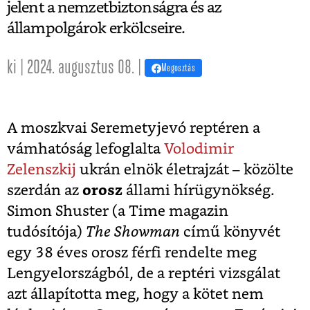
jelent a nemzetbiztonságra és az
állampolgárok erkölcseire.
ki | 2024. augusztus 08. |
Megosztás
A moszkvai Seremetyjevó reptéren a
vámhatóság lefoglalta
Volodimir
Zelenszkij
ukrán elnök életrajzát – közölte
szerdán az
orosz
állami hírügynökség.
Simon Shuster (a Time magazin
tudósítója)
The Showman
című könyvét
egy 38 éves orosz férfi rendelte meg
Lengyelországból, de a reptéri vizsgálat
azt állapította meg, hogy a kötet nem