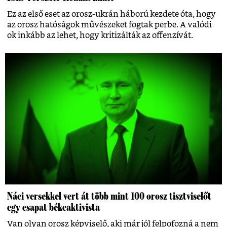
Ez az első eset az orosz-ukrán háború kezdete óta, hogy
az orosz hatóságok művészeket fogtak perbe. A valódi
ok inkább az lehet, hogy kritizálták az offenzívát.
Náci versekkel vert át több mint 100 orosz tisztviselőt
egy csapat békeaktivista
Van olyan orosz képviselő, aki már jól felpofozná a nem