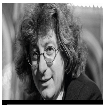
Hogyan készült Esterházy Péter legendás
Ottlik-másolata?
Esterházy Péter 1982-ben egy papírra lemásolta Ottlik
Géza kultikus regényét.