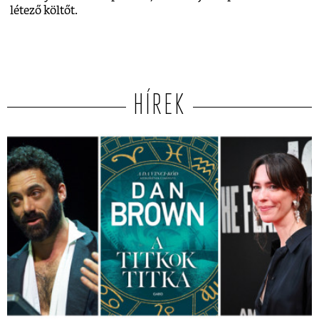
létező költőt.
HÍREK