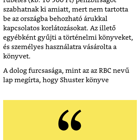
rubeles (kb. 10 500 Ft) pénzbírságot
szabhatnak ki amiatt, mert nem tartotta
be az országba behozható árukkal
kapcsolatos korlátozásokat. Az illető
egyébként gyűjti a történelmi könyveket,
és személyes használatra vásárolta a
könyvet.
A dolog furcsasága, mint az az RBC nevű
lap megírta, hogy Shuster könyve