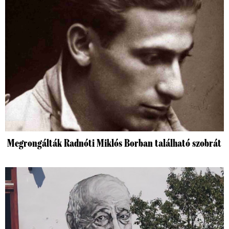
Megrongálták Radnóti Miklós Borban található szobrát