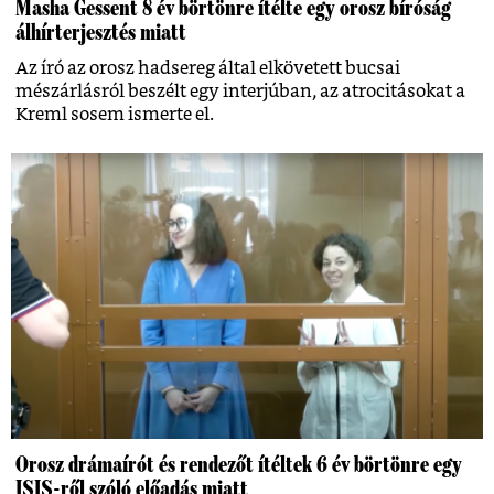
Masha Gessent 8 év börtönre ítélte egy orosz bíróság
álhírterjesztés miatt
Az író az orosz hadsereg által elkövetett bucsai
mészárlásról beszélt egy interjúban, az atrocitásokat a
Kreml sosem ismerte el.
Orosz drámaírót és rendezőt ítéltek 6 év börtönre egy
ISIS-ről szóló előadás miatt