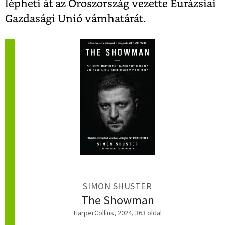
lépheti át az Oroszország vezette Eurázsiai
Gazdasági Unió vámhatárát.
SIMON SHUSTER
The Showman
HarperCollins, 2024, 363 oldal