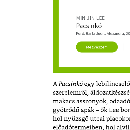
MIN JIN LEE
Pacsinkó
Ford. Barta Judit, Alexandra, 2
Megveszem
A
Pacsinkó
egy lebilincselő
szerelemről, áldozatkészsé
makacs asszonyok, odaadó 
gyötrődő apák – ők Lee bon
hol nyüzsgő utcai piacoko
előadótermeiben, hol alvi