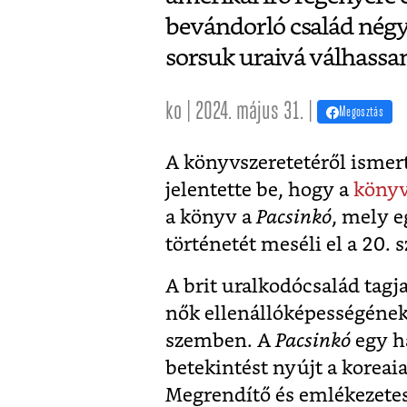
bevándorló család négy
sorsuk uraivá válhassa
ko | 2024. május 31. |
Megosztás
A könyvszeretetéről ismer
jelentette be, hogy a
könyv
a könyv a
Pacsinkó
, mely e
történetét meséli el a 20. 
A brit uralkodócsalád tagj
nők ellenállóképességéne
szemben. A
Pacsinkó
egy h
betekintést nyújt a koreai
Megrendítő és emlékezete