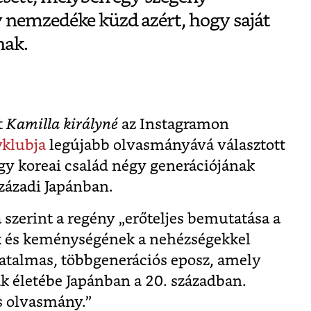
 nemzedéke küzd azért, hogy saját
nak.
t
Kamilla királyné
az Instagramon
klubja
legújabb olvasmányává választott
gy koreai család négy generációjának
századi Japánban.
a szerint a regény „erőteljes bemutatása a
k és keménységének a nehézségekkel
atalmas, többgenerációs eposz, amely
ak életébe Japánban a 20. században.
s olvasmány.”