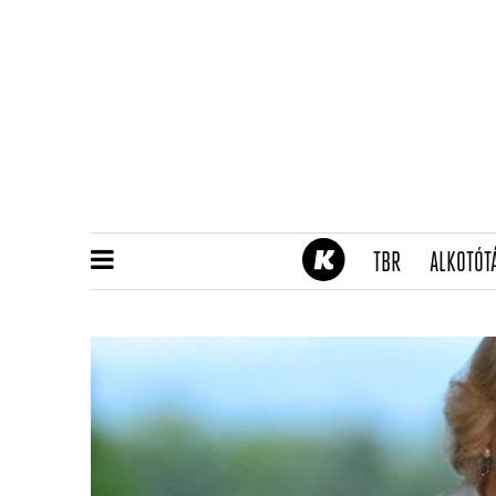
(CURRENT)
TBR
ALKOTÓT