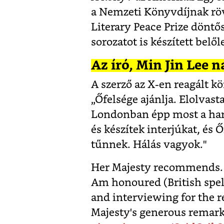
a Nemzeti Könyvdíjnak rövi
Literary Peace Prize döntő
sorozatot is készített belől
Az író, Min Jin Lee 
A szerző az X-en reagált kö
„Őfelsége ajánlja. Elolvas
Londonban épp most a ha
és készítek interjúkat, és
tűnnek. Hálás vagyok."
Her Majesty recommends. 
Am honoured (British spel
and interviewing for the r
Majesty's generous remarks 