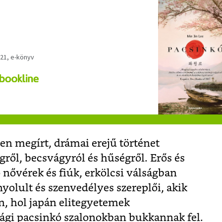
021, e-könyv
en megírt, drámai erejű történet
gről, becsvágyról és hűségről. Erős és
nővérek és fiúk, erkölcsi válságban
yolult és szenvedélyes szereplői, akik
n, hol japán elitegyetemek
lági pacsinkó szalonokban bukkannak fel.