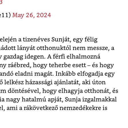
3
e11)
May 26, 2024
lején a tizenéves Sunját, egy félig
dott lányát otthonuktól nem messze, a
y gazdag idegen. A férfi elhalmozná
y ráébred, hogy teherbe esett – és hogy
landó eladni magát. Inkább elfogadja egy
 lelkész házassági ajánlatát, aki úton
Ám döntésével, hogy elhagyja otthonát, és
fia nagy hatalmú apját, Sunja izgalmakkal
t el, ami a rákövetkező nemzedékekre is