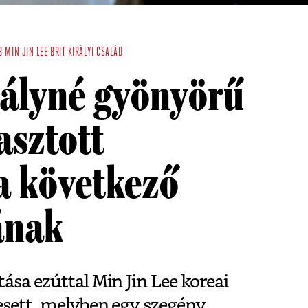
B
MIN JIN LEE
BRIT KIRÁLYI CSALÁD
rályné gyönyörű
asztott
a következő
ának
ása ezúttal Min Jin Lee koreai
esett, melyben egy szegény