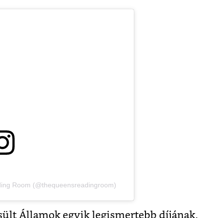
ading Room (@thequeensreadingroom)
ült Államok egyik legismertebb díjának,