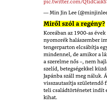
pic.twitter.com/QtidCaikS
— Min Jin Lee (@minjinle
Miről szól a regény?
Koreában az 1900-as évek e
nyomorék halászember imá
tengerparton elcsábítja eg
mindennel, de amikor a lán
a szerelme nős –, nem haj
szelíd, betegségekkel küzdő
Japánba száll meg náluk. 
visszautasítja születendő 
teli családtörténetet indí
kihat.