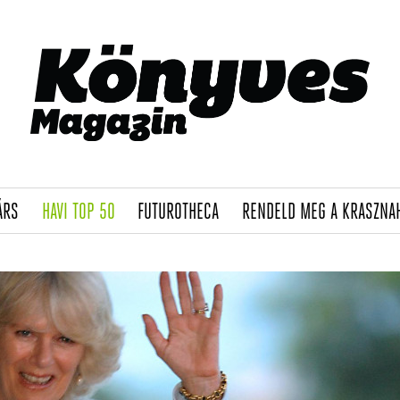
(CURRENT)
(CURRENT)
(CURRENT)
ÁRS
HAVI TOP 50
FUTUROTHECA
RENDELD MEG A KRASZNA