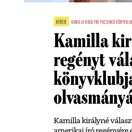
HÍREK
KAMILLA KIRÁLYNÉ
PACSINKÓ
KÖNYVKLU
Kamilla ki
regényt vál
könyvklubj
olvasmány
Kamilla királyné választ
amerikai író regényére 