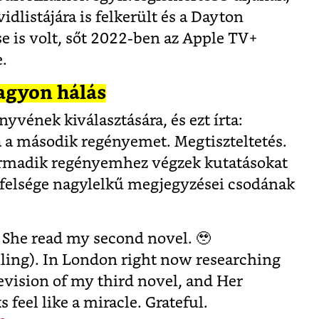
dlistájára is felkerült és a Dayton
se is volt, sőt 2022-ben az Apple TV+
e.
nagyon hálás
nyvének kiválasztására, és ezt írta:
ta a második regényemet. Megtiszteltetés.
rmadik regényemhez végzek kutatásokat
 Őfelsége nagylelkű megjegyzései csodának
She read my second novel. 🥹
ling). In London right now researching
evision of my third novel, and Her
feel like a miracle. Grateful.