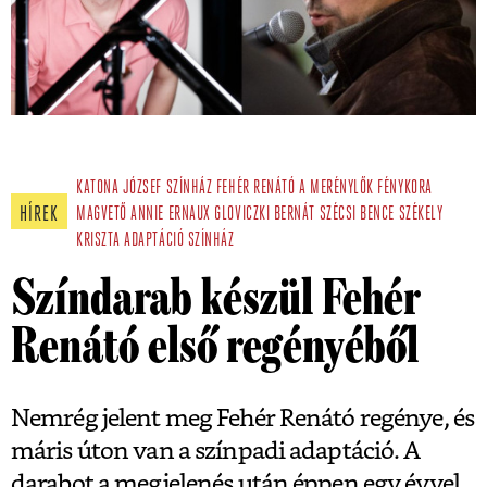
KATONA JÓZSEF SZÍNHÁZ
FEHÉR RENÁTÓ
A MERÉNYLŐK FÉNYKORA
HÍREK
MAGVETŐ
ANNIE ERNAUX
GLOVICZKI BERNÁT
SZÉCSI BENCE
SZÉKELY
KRISZTA
ADAPTÁCIÓ
SZÍNHÁZ
Színdarab készül Fehér
Renátó első regényéből
Nemrég jelent meg Fehér Renátó regénye, és
máris úton van a színpadi adaptáció. A
darabot a megjelenés után éppen egy évvel,