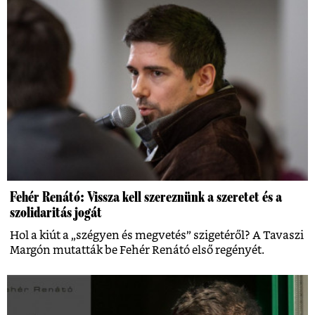
Fehér Renátó: Vissza kell szereznünk a szeretet és a
szolidaritás jogát
Hol a kiút a „szégyen és megvetés” szigetéről? A Tavaszi
Margón mutatták be Fehér Renátó első regényét.