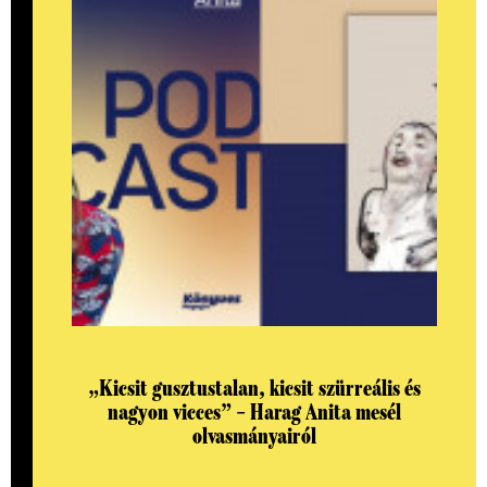
„Kicsit gusztustalan, kicsit szürreális és
nagyon vicces” – Harag Anita mesél
olvasmányairól