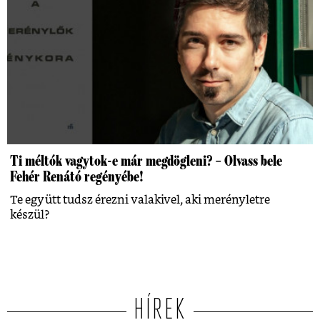
Ti méltók vagytok-e már megdögleni? – Olvass bele
Fehér Renátó regényébe!
Te együtt tudsz érezni valakivel, aki merényletre
készül?
HÍREK