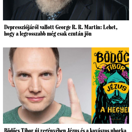
Depressziójáról vallott George R. R. Martin: Lehet,
hogy a legrosszabb még csak ezután jön
Bödőcs Tibor új regényében Jézus és a kovászos uborka