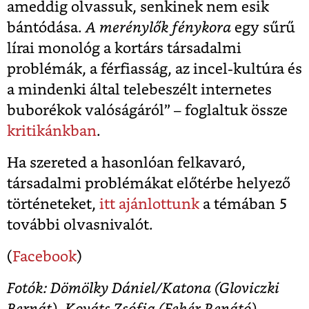
ameddig olvassuk, senkinek nem esik
bántódása.
A merénylők fénykora
egy sűrű
lírai monológ a kortárs társadalmi
problémák, a férfiasság, az incel-kultúra és
a mindenki által telebeszélt internetes
buborékok valóságáról” – foglaltuk össze
kritikánkban
.
Ha szereted a hasonlóan felkavaró,
társadalmi problémákat előtérbe helyező
történeteket,
itt ajánlottunk
a témában 5
további olvasnivalót.
(
Facebook
)
Fotók: Dömölky Dániel/Katona (Gloviczki