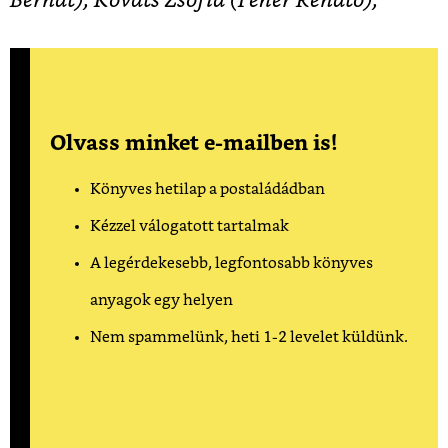
Bernát), Kováts Zsófia (Fehér Renátó),
Olvass minket e-mailben is!
Könyves hetilap a postaládádban
Kézzel válogatott tartalmak
A legérdekesebb, legfontosabb könyves
anyagok egy helyen
Nem spammelünk, heti 1-2 levelet küldünk.