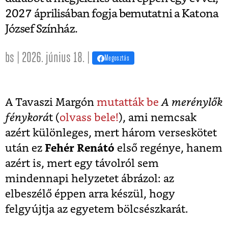
2027 áprilisában fogja bemutatni a Katona
József Színház.
bs | 2026. június 18. |
Megosztás
A Tavaszi Margón
mutatták be
A merénylők
fénykorá
t (
olvass bele!
), ami nemcsak
azért különleges, mert három verseskötet
után ez
Fehér Renátó
első regénye, hanem
azért is, mert egy távolról sem
mindennapi helyzetet ábrázol: az
elbeszélő éppen arra készül, hogy
felgyújtja az egyetem bölcsészkarát.