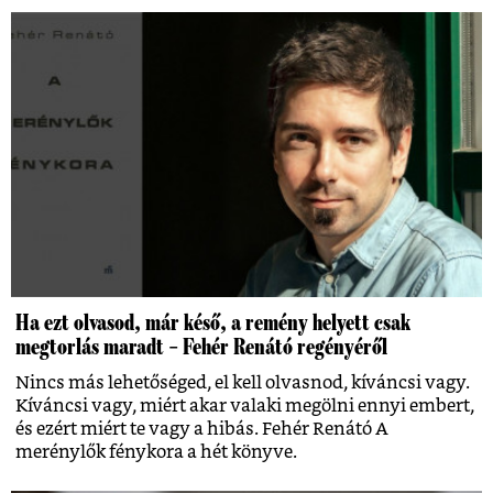
Ha ezt olvasod, már késő, a remény helyett csak
megtorlás maradt – Fehér Renátó regényéről
Nincs más lehetőséged, el kell olvasnod, kíváncsi vagy.
Kíváncsi vagy, miért akar valaki megölni ennyi embert,
és ezért miért te vagy a hibás. Fehér Renátó A
merénylők fénykora a hét könyve.