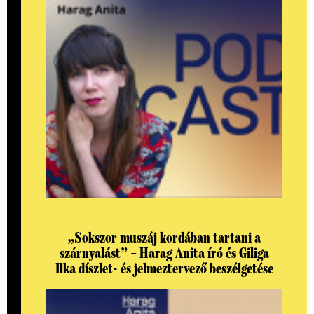
„Sokszor muszáj kordában tartani a
szárnyalást” – Harag Anita író és Giliga
Ilka díszlet- és jelmeztervező beszélgetése