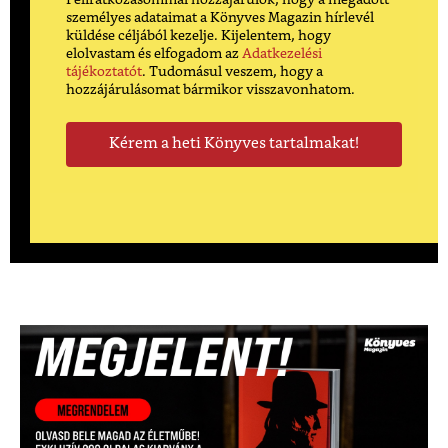
személyes adataimat a Könyves Magazin hírlevél
küldése céljából kezelje. Kijelentem, hogy
elolvastam és elfogadom az
Adatkezelési
tájékoztatót
. Tudomásul veszem, hogy a
hozzájárulásomat bármikor visszavonhatom.