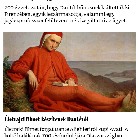
700 évvel azután, hogy Dantét bűnösnek kiáltották ki
Firenzében, egyik leszármazottja, valamint egy
jogászprofesszor felül szeretné vizsgáltatni az ügyét.
Életrajzi filmet készítenek Dantéról
Életrajzi filmet forgat Dante Alighieriről Pupi Avati. A
költő halálának 700. évfordulójára Olaszországban