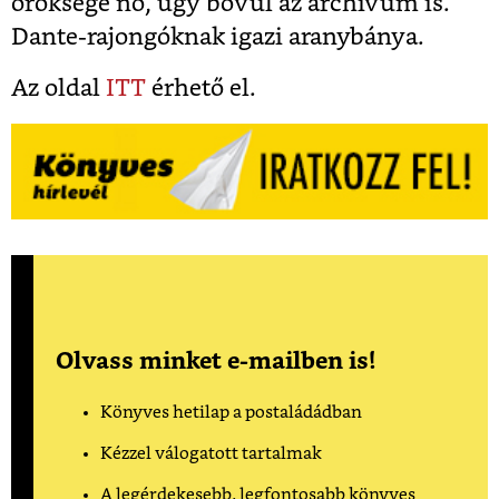
öröksége nő, úgy bővül az archívum is.
Dante-rajongóknak igazi aranybánya.
Az oldal
ITT
érhető el.
Olvass minket e-mailben is!
Könyves hetilap a postaládádban
Kézzel válogatott tartalmak
A legérdekesebb, legfontosabb könyves