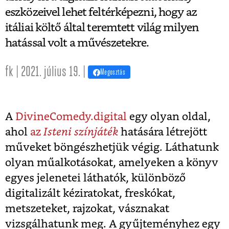
eszközeivel lehet feltérképezni, hogy az
itáliai költő által teremtett világ milyen
hatással volt a művészetekre.
fk | 2021. július 19. |
Megosztás
A
DivineComedy.digital
egy olyan oldal,
ahol
az
Isteni színjáték
hatására létrejött
műveket böngészhetjük végig. Láthatunk
olyan műalkotásokat, amelyeken a könyv
egyes jelenetei láthatók, különböző
digitalizált kéziratokat, freskókat,
metszeteket, rajzokat, vásznakat
vizsgálhatunk meg. A gyűjteményhez egy