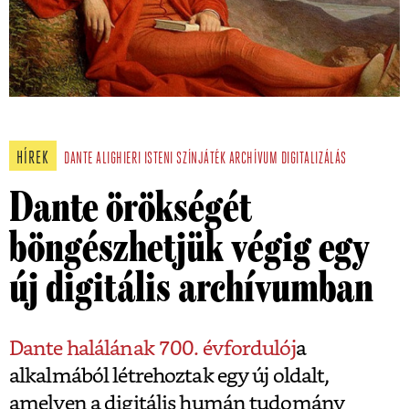
HÍREK
DANTE ALIGHIERI
ISTENI SZÍNJÁTÉK
ARCHÍVUM
DIGITALIZÁLÁS
Dante örökségét
böngészhetjük végig egy
új digitális archívumban
Dante halálának 700. évfordulój
a
alkalmából létrehoztak egy új oldalt,
amelyen a digitális humán tudomány