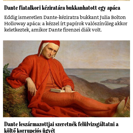
Dante fiatalkori kéziratára bukkanhatott egy apáca
Eddig ismeretlen Dante-kéziratra bukkant Julia Bolton
Holloway apáca: a kézzel írt papírok valószínűleg akkor
keletkeztek, amikor Dante firenzei diák volt.
Dante leszármazottjai szeretnék felülvizsgáltatni a
költő korrupciós ügyét