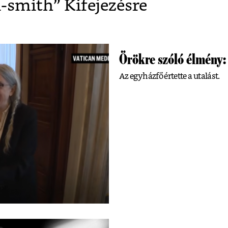
i-smith
” Kifejezésre
Örökre szóló élmény:
Az egyházfő értette a utalást.