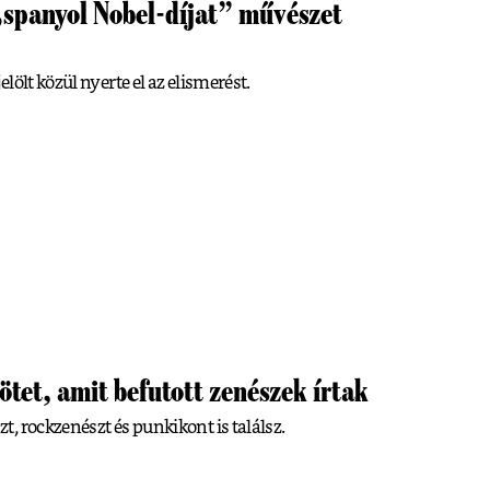
„spanyol Nobel-díjat” művészet
lölt közül nyerte el az elismerést.
ötet, amit befutott zenészek írtak
, rockzenészt és punkikont is találsz.