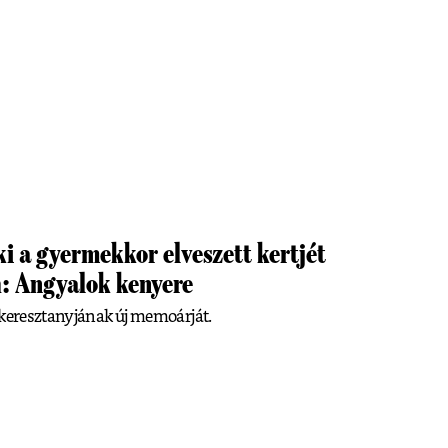
i a gyermekkor elveszett kertjét
h: Angyalok kenyere
 keresztanyjának új memoárját.