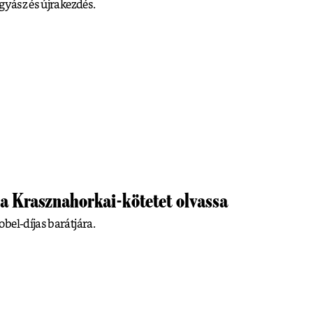
gyász és újrakezdés.
 a Krasznahorkai-kötetet olvassa
bel-díjas barátjára.