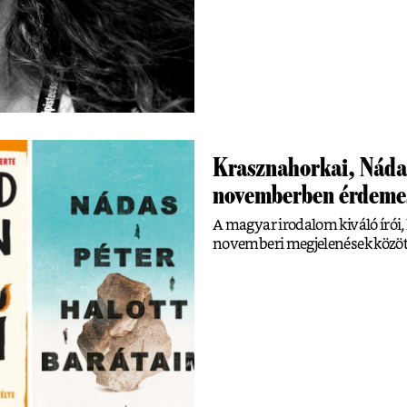
Krasznahorkai, Nádas
novemberben érdeme
A magyar irodalom kiváló írói,
novemberi megjelenések közöt