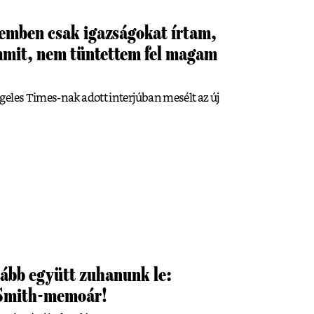
emben csak igazságokat írtam,
mmit, nem tüntettem fel magam
eles Times-nak adott interjúban mesélt az új
ább együtt zuhanunk le:
 Smith-memoár!