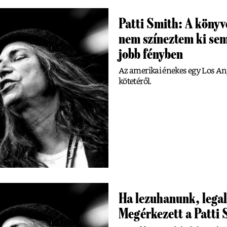
Patti Smith: A könyv
nem színeztem ki se
jobb fényben
Az amerikai énekes egy Los Ang
kötetéről.
Ha lezuhanunk, legal
Megérkezett a Patti