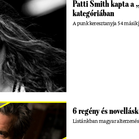
Patti Smith kapta a 
kategóriában
A punk keresztanyja 54 másik je
6 regény és novellásk
Listánkban magyar alterzenészt