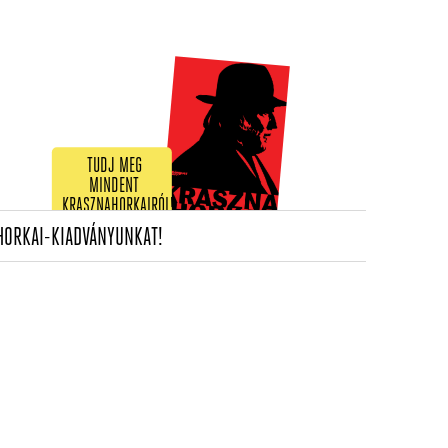
TUDJ MEG
MINDENT
KRASZNAHORKAIRÓL!
(CURRENT)
HORKAI-KIADVÁNYUNKAT!