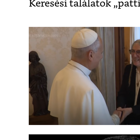
Keresési találatok „
patt