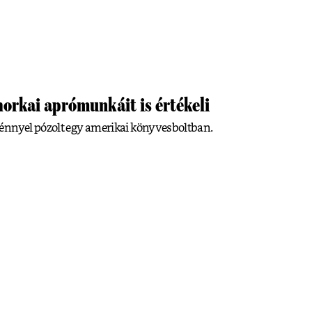
orkai aprómunkáit is értékeli
énnyel pózolt egy amerikai könyvesboltban.