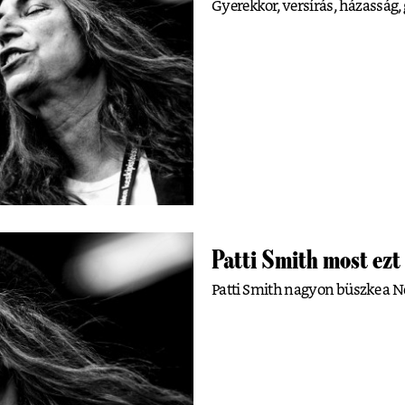
Gyerekkor, versírás, házasság, 
Patti Smith most ezt
Patti Smith nagyon büszke a No