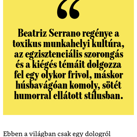
Beatriz Serrano regénye a
toxikus munkahelyi kultúra,
az egzisztenciális szorongás
és a kiégés témáit dolgozza
fel egy olykor frivol, máskor
húsbavágóan komoly, sötét
humorral ellátott stílusban.
Ebben a világban csak egy dologról