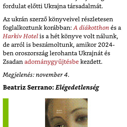
fordulat előtti Ukrajna társadalmát.
Az ukrán szerző könyveivel részletesen
foglalkoztunk korábban:
A diákotthon
és a
Harkiv Hotel
is a hét könyve volt nálunk,
de arról is beszámoltunk, amikor 2024-
ben oroszország lerohanta Ukrajnát és
Zsadan
adománygyűjtésbe
kezdett.
Megjelenés: november 4.
Beatriz Serrano:
Elégedetlenség