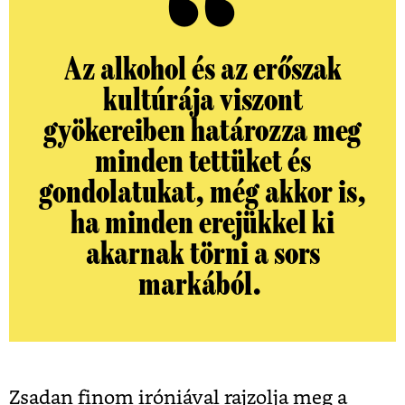
Az alkohol és az erőszak
kultúrája viszont
gyökereiben határozza meg
minden tettüket és
gondolatukat, még akkor is,
ha minden erejükkel ki
akarnak törni a sors
markából.
Zsadan finom iróniával rajzolja meg a