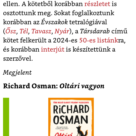
ellen. A kötetből korábban
részletet
is
osztottunk meg. Sokat foglalkoztunk
korábban az
Évszakok
tetralógiával
(
Ősz
,
Tél
,
Tavasz
,
Nyár
), a
Társdarab
című
kötet felkerült a 2024-es
50-es listánk
ra,
és korábban
interjút
is készítettünk a
szerzővel.
Megjelent
Richard Osman:
Oltári vagyon