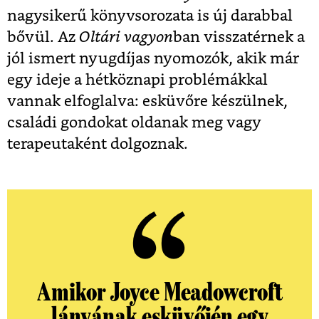
nagysikerű könyvsorozata is új darabbal
bővül. Az
Oltári vagyon
ban visszatérnek a
jól ismert nyugdíjas nyomozók, akik már
egy ideje a hétköznapi problémákkal
vannak elfoglalva: esküvőre készülnek,
családi gondokat oldanak meg vagy
terapeutaként dolgoznak.
Amikor Joyce Meadowcroft
lányának esküvőjén egy