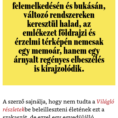
felemelkedésén és bukásán,
változó rendszereken
keresztül halad, az
emlékezet földrajzi és
érzelmi térképén nemcsak
egy memoár, hanem egy
árnyalt regényes elbeszélés
is kirajzolódik.
A szerző sajnálja, hogy nem tudta a
Világló
részletek
be beleilleszteni életének ezt a
szakaszát, de ezzel egy egyedülálló