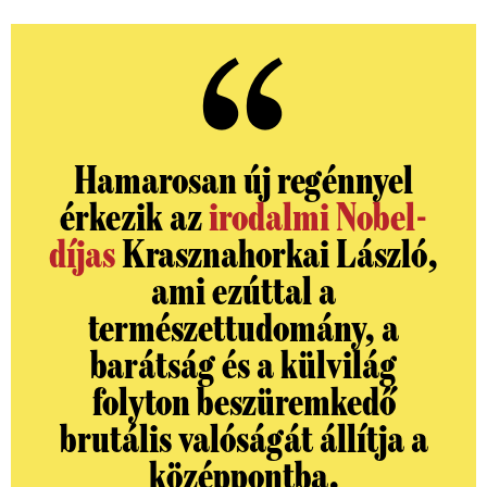
Hamarosan új regénnyel
érkezik az
irodalmi Nobel-
díjas
Krasznahorkai László,
ami ezúttal a
természettudomány, a
barátság és a külvilág
folyton beszüremkedő
brutális valóságát állítja a
középpontba.