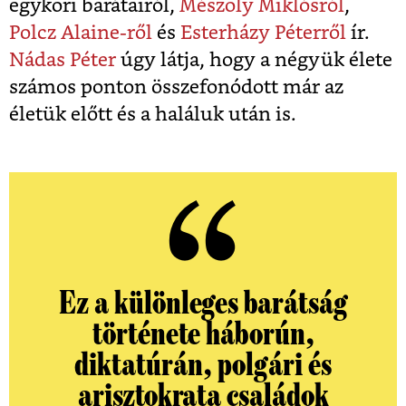
egykori barátairól,
Mészöly Miklósról
,
Polcz Alaine-ről
és
Esterházy Péterről
ír.
Nádas Péter
úgy látja, hogy a négyük élete
számos ponton összefonódott már az
életük előtt és a haláluk után is.
Ez a különleges barátság
története háborún,
diktatúrán, polgári és
arisztokrata családok