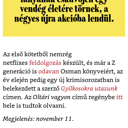
vendég életére törnek, a
négyes újra akcióba lendül.
Az első kötetből nemrég
netflixes
feldolgozás
készült, és már a Z
generáció is
odavan
Osman könyveiért, az
év elején pedig egy új krimisorozatban is
belekezdett a szerző
Gyilkosokra utazunk
címen. Az
Oltári vagyon
című regénybe
itt
bele is tudtok olvasni.
Megjelenés: november 11.