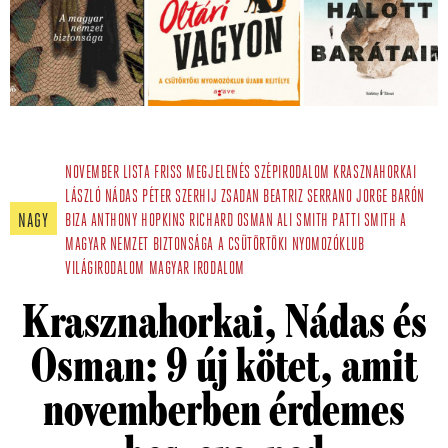
NOVEMBER
LISTA
FRISS MEGJELENÉS
SZÉPIRODALOM
KRASZNAHORKAI
LÁSZLÓ
NÁDAS PÉTER
SZERHIJ ZSADAN
BEATRIZ SERRANO
JORGE BARÓN
NAGY
BIZA
ANTHONY HOPKINS
RICHARD OSMAN
ALI SMITH
PATTI SMITH
A
MAGYAR NEMZET BIZTONSÁGA
A CSÜTÖRTÖKI NYOMOZÓKLUB
VILÁGIRODALOM
MAGYAR IRODALOM
Krasznahorkai, Nádas és
Osman: 9 új kötet, amit
novemberben érdemes