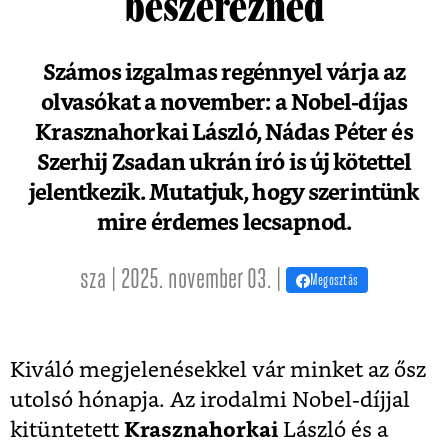
beszerezned
Számos izgalmas regénnyel várja az
olvasókat a november: a Nobel-díjas
Krasznahorkai László, Nádas Péter és
Szerhij Zsadan ukrán író is új kötettel
jelentkezik. Mutatjuk, hogy szerintünk
mire érdemes lecsapnod.
sza | 2025. november 03. |
Megosztás
Kiváló megjelenésekkel vár minket az ősz
utolsó hónapja. Az irodalmi Nobel-díjjal
kitüntetett
Krasznahorkai
László és a