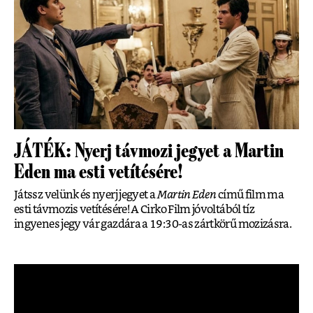
JÁTÉK: Nyerj távmozi jegyet a Martin
Eden ma esti vetítésére!
Játssz velünk és nyerj jegyet a
Martin Eden
című film ma
esti távmozis vetítésére! A Cirko Film jóvoltából tíz
ingyenes jegy vár gazdára a 19:30-as zártkörű mozizásra.