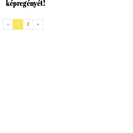
képregényét!
«
1
2
»