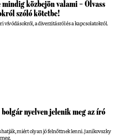
 mindig közbejön valami – Olvass
król szóló kötetbe!
 vívódásokról, a diverzitásról és a kapcsolatokról.
 bolgár nyelven jelenik meg az író
shatják, miért olyan jó felnőttnek lenni. Janikovszky
k meg.