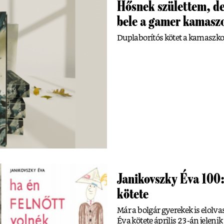
Hősnek születtem, de
bele a gamer kamaszo
Duplaborítós kötet a kamaszkori
Janikovszky Éva 100:
kötete
Már a bolgár gyerekek is elolva
Éva kötete április 23-án jeleni