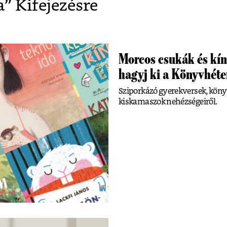
a
” Kifejezésre
Morcos csukák és kín
hagyj ki a Könyvhéte
Sziporkázó gyerekversek, könyvek 
kiskamaszok nehézségeiről.