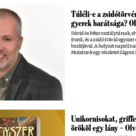
Túléli-e a zsidótörvé
gyerek barátsága? Ol
Dávid és Péter osztálytársak, 
írunk, és a zsidó Dávid egysze
barátjával. A helyzet napról na
Mutatunk egy részletet Zágoni 
Unikornisokat, griffe
örököl egy lány – Olv