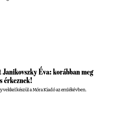
tt Janikovszky Éva: korábban meg
is érkeznek!
yvekkel készül a Móra Kiadó az emlékévben.