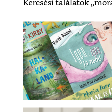
Keresési találatok „
mor