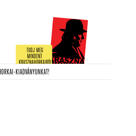
TUDJ MEG
MINDENT
KRASZNAHORKAIRÓL!
(CURRENT)
HORKAI-KIADVÁNYUNKAT!