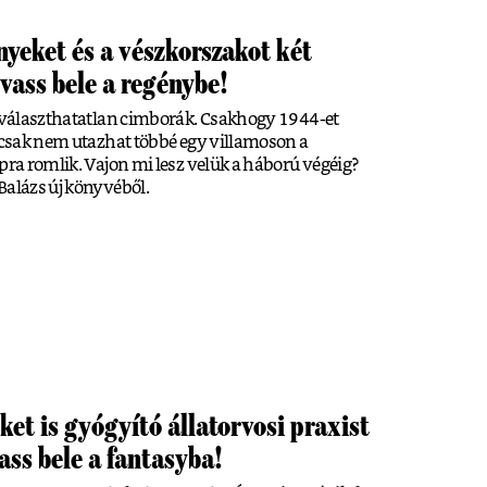
nyeket és a vészkorszakot két
vass bele a regénybe!
elválaszthatatlan cimborák. Csakhogy 1944-et
r csak nem utazhat többé egy villamoson a
pra romlik. Vajon mi lesz velük a háború végéig?
Balázs új könyvéből.
ket is gyógyító állatorvosi praxist
ass bele a fantasyba!