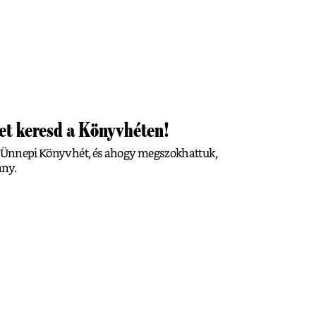
et keresd a Könyvhéten!
sz Ünnepi Könyvhét, és ahogy megszokhattuk,
ány.