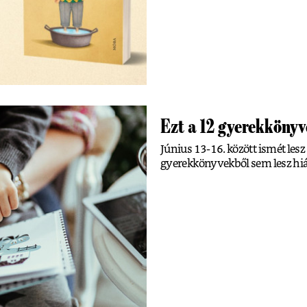
Ezt a 12 gyerekkönyv
Június 13-16. között ismét le
gyerekkönyvekből sem lesz hi