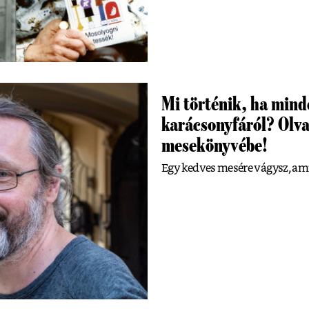
Mi történik, ha mind
karácsonyfáról? Olvas
mesekönyvébe!
Egy kedves mesére vágysz, ami