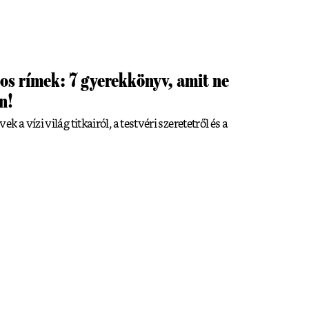
os rímek: 7 gyerekkönyv, amit ne
n!
a vízi világ titkairól, a testvéri szeretetről és a