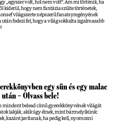
 „egyszer volt, hol nem volt”. Ám mi történik, ha
l kiderül, hogy nem fantázia szülte történetek,
nsef világszerte népszerű fanatsyregényének
 után fedezi fel, hogy a világ sokkalta izgalmasabb
!
yerekkönyvben egy sün és egy malac
 után – Olvass bele!
n mindent belead című gyerekkönyvének világát
llatok lakják, akik úgy élnek, mint bármelyikünk:
ek, kazánt javítanak, ha pedig kell, nyomozni