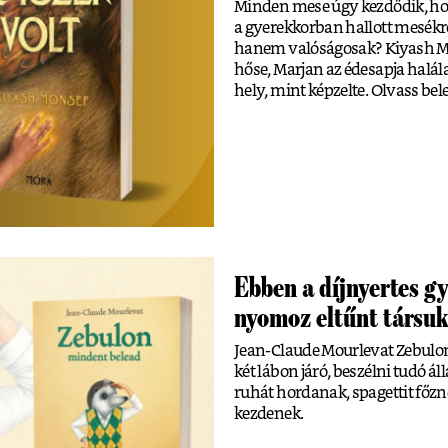
Minden mese úgy kezdődik, hogy
a gyerekkorban hallott mesékrő
hanem valóságosak? Kiyash Mo
hőse, Marjan az édesapja halála
hely, mint képzelte. Olvass bele
Ebben a díjnyertes g
nyomoz eltűnt társuk
Jean-Claude Mourlevat Zebulo
két lábon járó, beszélni tudó á
ruhát hordanak, spagettit főzn
kezdenek.