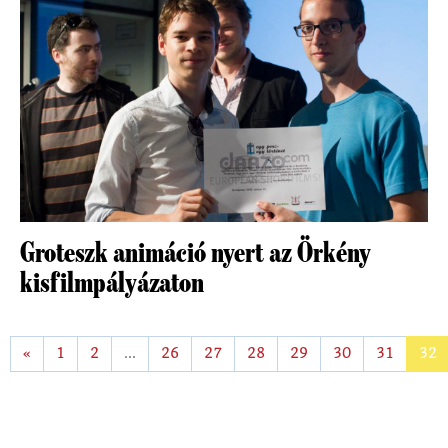
Groteszk animáció nyert az Örkény
kisfilmpályázaton
«
1
2
...
26
27
28
29
30
31
32