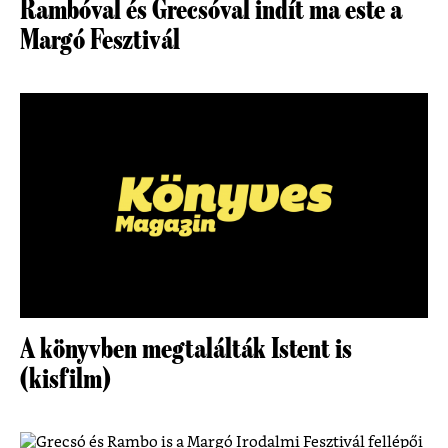
Rambóval és Grecsóval indít ma este a
Margó Fesztivál
A könyvben megtalálták Istent is
(kisfilm)