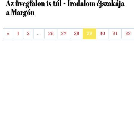
Az üvegfalon is túl - Irodalom éjszakája
a Margón
«
1
2
...
26
27
28
29
30
31
32