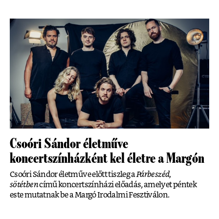
Csoóri Sándor életműve
koncertszínházként kel életre a Margón
Csoóri Sándor életműve előtt tiszleg a
Párbeszéd,
sötétben
című koncertszínházi előadás, amelyet péntek
este mutatnak be a Margó Irodalmi Fesztiválon.