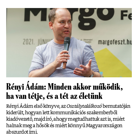
Rényi Ádám: Minden akkor működik,
ha van tétje, és a tét az életünk
Rényi Ádám első könyve, az
Osztálytalálkozó
bemutatóján
kiderült, hogyan lett kommunikációs szakemberből
kiadóvezető, majd író, ahogy megtudhattuk azt is, miért
halnak meg a hősök és miért könnyű Magyarországon
abszurdot írni.