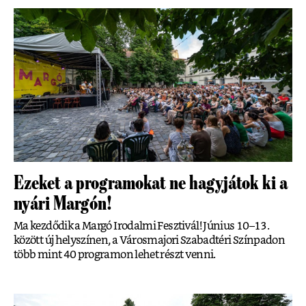
Ezeket a programokat ne hagyjátok ki a
nyári Margón!
Ma kezdődik a Margó Irodalmi Fesztivál! Június 10–13.
között új helyszínen, a Városmajori Szabadtéri Színpadon
több mint 40 programon lehet részt venni.