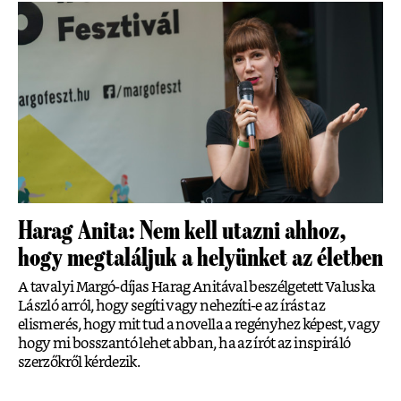
Harag Anita: Nem kell utazni ahhoz,
hogy megtaláljuk a helyünket az életben
A tavalyi Margó-díjas Harag Anitával beszélgetett Valuska
László arról, hogy segíti vagy nehezíti-e az írást az
elismerés, hogy mit tud a novella a regényhez képest, vagy
hogy mi bosszantó lehet abban, ha az írót az inspiráló
szerzőkről kérdezik.