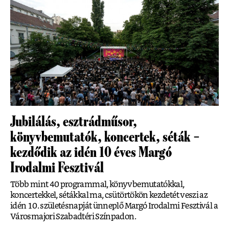
Jubilálás, esztrádműsor,
könyvbemutatók, koncertek, séták –
kezdődik az idén 10 éves Margó
Irodalmi Fesztivál
Több mint 40 programmal, könyvbemutatókkal,
koncertekkel, sétákkal ma, csütörtökön kezdetét veszi az
idén 10. születésnapját ünneplő Margó Irodalmi Fesztivál a
Városmajori Szabadtéri Színpadon.