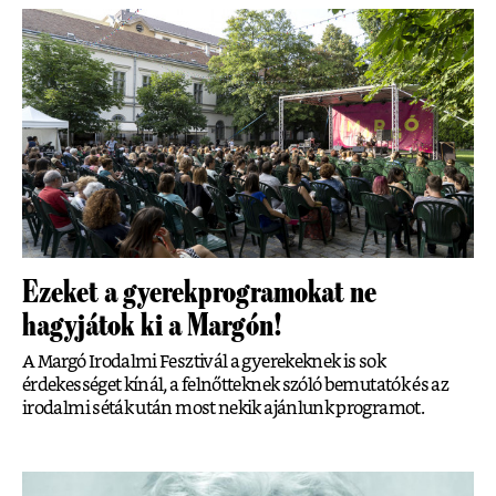
Ezeket a gyerekprogramokat ne
hagyjátok ki a Margón!
A Margó Irodalmi Fesztivál a gyerekeknek is sok
érdekességet kínál, a felnőtteknek szóló bemutatók és az
irodalmi séták után most nekik ajánlunk programot.