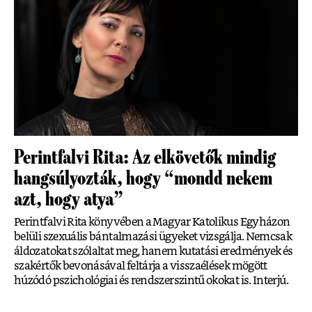
Perintfalvi Rita: Az elkövetők mindig
hangsúlyozták, hogy “mondd nekem
azt, hogy atya”
Perintfalvi Rita könyvében a Magyar Katolikus Egyházon
belüli szexuális bántalmazási ügyeket vizsgálja. Nemcsak
áldozatokat szólaltat meg, hanem kutatási eredmények és
szakértők bevonásával feltárja a visszaélések mögött
húzódó pszichológiai és rendszerszintű okokat is. Interjú.