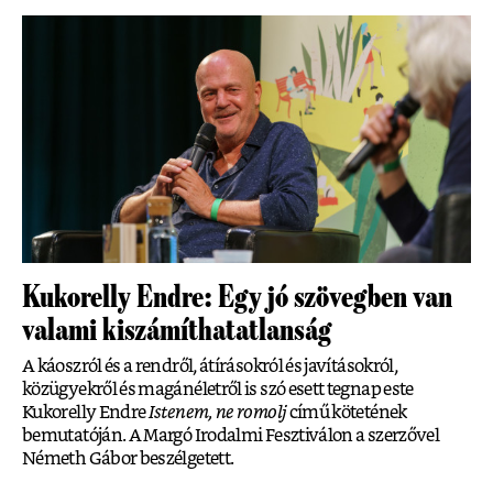
Kukorelly Endre: Egy jó szövegben van
valami kiszámíthatatlanság
A káoszról és a rendről, átírásokról és javításokról,
közügyekről és magánéletről is szó esett tegnap este
Kukorelly Endre
Istenem, ne romolj
című kötetének
bemutatóján. A Margó Irodalmi Fesztiválon a szerzővel
Németh Gábor beszélgetett.