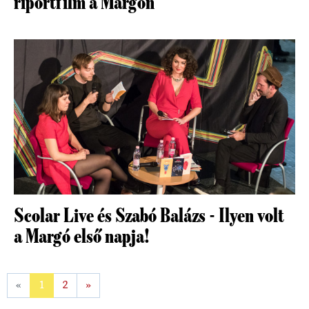
riportfilm a Margón
Scolar Live és Szabó Balázs - Ilyen volt
a Margó első napja!
«
1
2
»