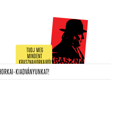
TUDJ MEG
MINDENT
KRASZNAHORKAIRÓL!
(CURRENT)
HORKAI-KIADVÁNYUNKAT!