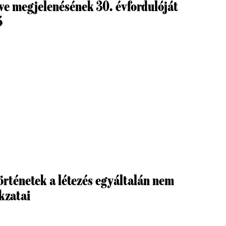
e megjelenésének 30. évfordulóját
ó
örténetek a létezés egyáltalán nem
kzatai