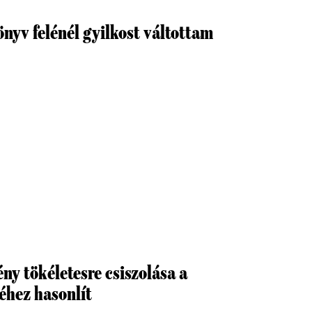
nyv felénél gyilkost váltottam
ny tökéletesre csiszolása a
éhez hasonlít