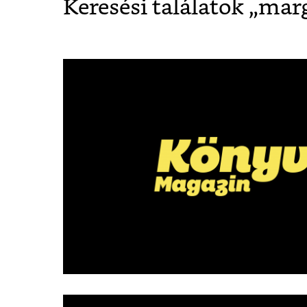
Keresési találatok „
marg