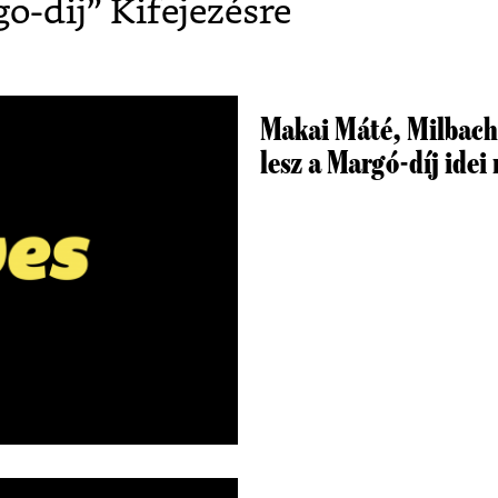
o-dij
” Kifejezésre
Makai Máté, Milbach
lesz a Margó-díj idei