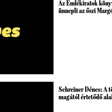
Az Emlékiratok könyv
ünnepli az őszi Marg
Schreiner Dénes: A t
magától értetődő ala