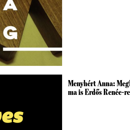
Menyhért Anna: Megl
ma is Erdős Renée-re