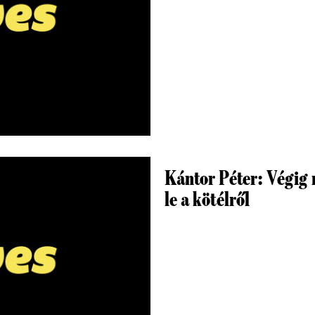
Kántor Péter: Végig 
le a kötélről