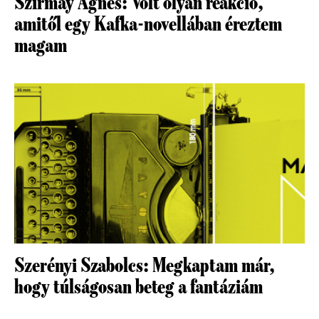
Szirmay Ágnes: Volt olyan reakció,
amitől egy Kafka-novellában éreztem
magam
Szerényi Szabolcs: Megkaptam már,
hogy túlságosan beteg a fantáziám