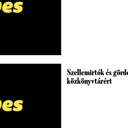
Szellemirtók és görd
közkönyvtárért