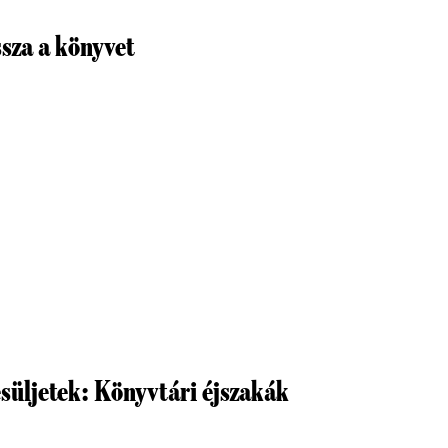
ssza a könyvet
yesüljetek: Könyvtári éjszakák