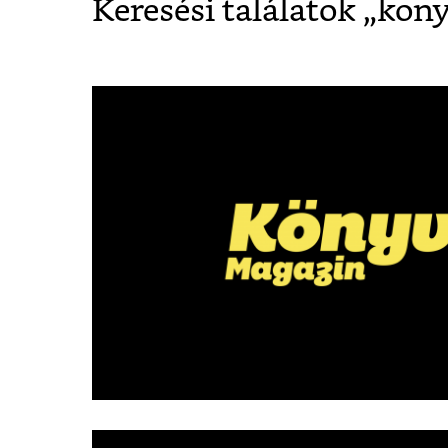
Keresési találatok „
kony