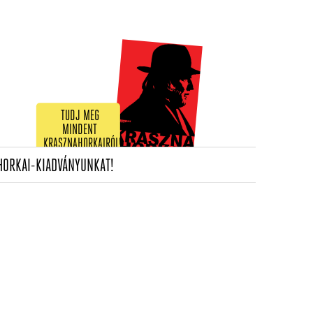
TUDJ MEG
MINDENT
KRASZNAHORKAIRÓL!
(CURRENT)
HORKAI-KIADVÁNYUNKAT!