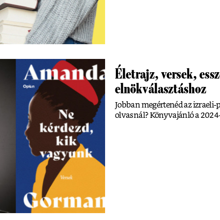
Életrajz, versek, ess
elnökválasztáshoz
Jobban megértenéd az izraeli-p
olvasnál? Könyvajánló a 2024-