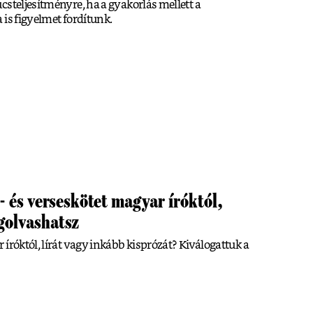
csteljesítményre, ha a gyakorlás mellett a
 is figyelmet fordítunk.
s- és verseskötet magyar íróktól,
igolvashatsz
íróktól, lírát vagy inkább kisprózát? Kiválogattuk a