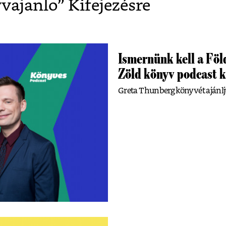
vajanlo
” Kifejezésre
Ismernünk kell a Föl
Zöld könyv podcast 
Greta Thunberg könyvét ajánlj