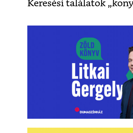
Keresési találatok „
kony