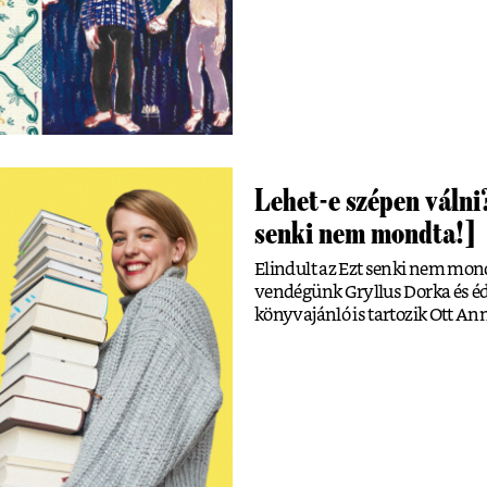
Lehet-e szépen válni
senki nem mondta!]
Elindult az Ezt senki nem mon
vendégünk Gryllus Dorka és éde
könyvajánló is tartozik Ott A