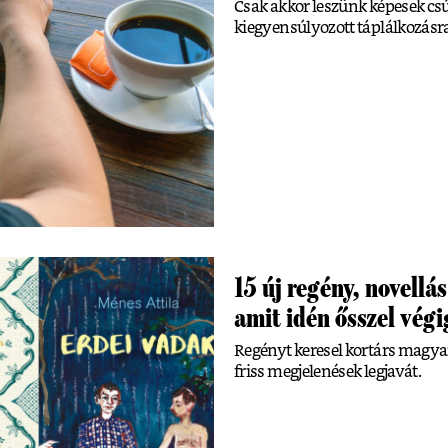
Csak akkor leszünk képesek csú
kiegyensúlyozott táplálkozásra
15 új regény, novellá
amit idén ősszel vég
Regényt keresel kortárs magyar 
friss megjelenések legjavát.