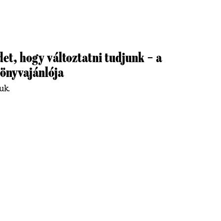
det, hogy változtatni tudjunk – a
könyvajánlója
uk.