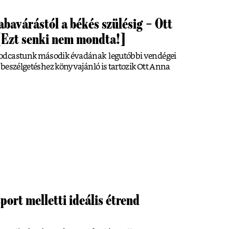
abavárástól a békés szülésig – Ott
[Ezt senki nem mondta!]
podcastunk második évadának legutóbbi vendégei
A beszélgetéshez könyvajánló is tartozik Ott Anna
sport melletti ideális étrend