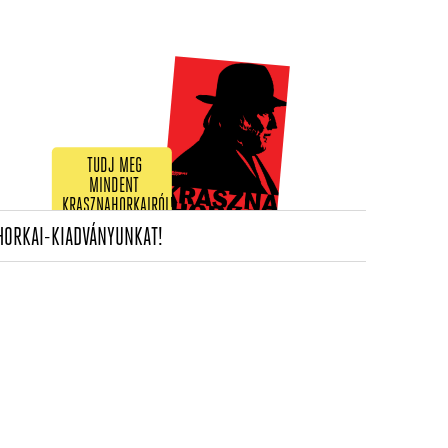
TUDJ MEG
MINDENT
KRASZNAHORKAIRÓL!
(CURRENT)
HORKAI-KIADVÁNYUNKAT!