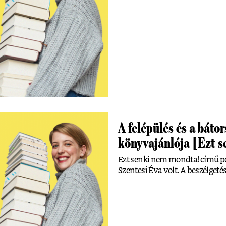
A felépülés és a báto
könyvajánlója [Ezt 
Ezt senki nem mondta! című 
Szentesi Éva volt. A beszélget