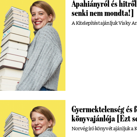
Apahiányról és hitrő
senki nem mondta!]
A Kitelepítést ajánljuk Visky A
Gyermektelenség és f
könyvajánlója [Ezt 
Norvég író könyvét ajánljuk a 