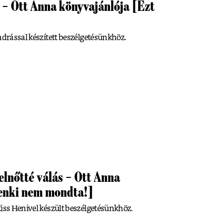
l – Ott Anna könyvajánlója [Ezt
ndrással készített beszélgetésünkhöz.
elnőtté válás – Ott Anna
senki nem mondta!]
Kiss Henivel készült beszélgetésünkhöz.