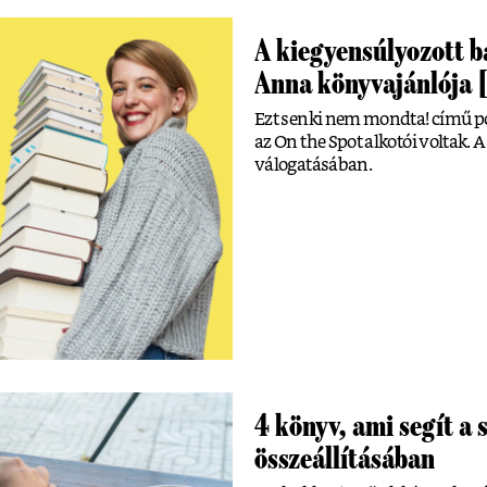
A kiegyensúlyozott b
Anna könyvajánlója 
Ezt senki nem mondta! című 
az On the Spot alkotói voltak. 
válogatásában.
4 könyv, ami segít a 
összeállításában