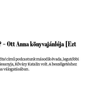
? – Ott Anna könyvajánlója [Ezt
dta! című podcastunk második évada, legutóbbi
sanyja, Kőváry Katalin volt. A beszélgetéshez
nna válogatásában.