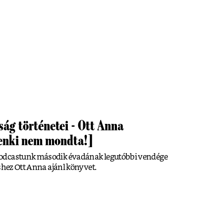
rság történetei - Ott Anna
senki nem mondta!]
podcastunk második évadának legutóbbi vendége
éshez Ott Anna ajánl könyvet.