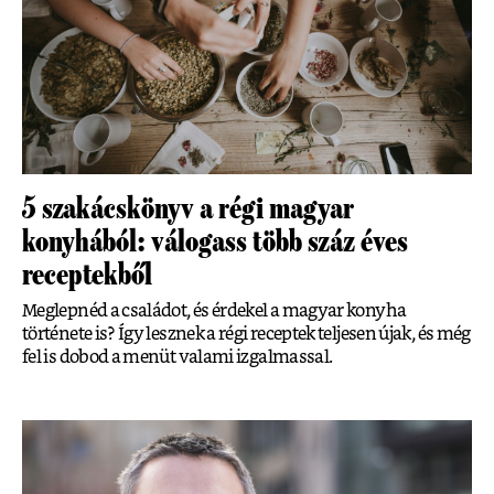
5 szakácskönyv a régi magyar
konyhából: válogass több száz éves
receptekből
Meglepnéd a családot, és érdekel a magyar konyha
története is? Így lesznek a régi receptek teljesen újak, és még
fel is dobod a menüt valami izgalmassal.