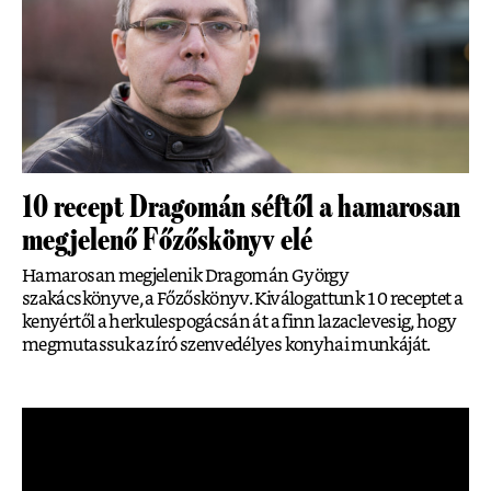
10 recept Dragomán séftől a hamarosan
megjelenő Főzőskönyv elé
Hamarosan megjelenik Dragomán György
szakácskönyve, a Főzőskönyv. Kiválogattunk 10 receptet a
kenyértől a herkulespogácsán át a finn lazaclevesig, hogy
megmutassuk az író szenvedélyes konyhai munkáját.