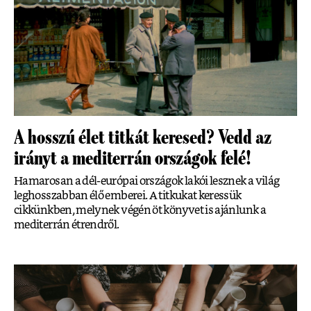
A hosszú élet titkát keresed? Vedd az
irányt a mediterrán országok felé!
Hamarosan a dél-európai országok lakói lesznek a világ
leghosszabban élő emberei. A titkukat keressük
cikkünkben, melynek végén öt könyvet is ajánlunk a
mediterrán étrendről.