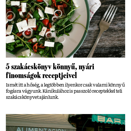
5 szakácskönyv könnyű, nyári
finomságok receptjeivel
Ismét itt a hőség, a legtöbben ilyenkor csak valami könnyű
fogásra vágyunk. Kánikulához is passzoló receptekkel teli
szakácskönyvet ajánlunk.