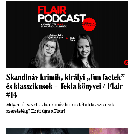
Skandináv krimik, királyi „fun factek”
és klasszikusok – Tekla könyvei / Flair
#14
Milyen út vezet a skandináv krimiktől a klasszikusok
szeretetéig? Ez itt újra a Flair!