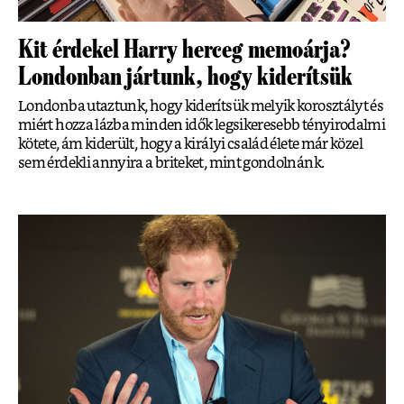
Kit érdekel Harry herceg memoárja?
Londonban jártunk, hogy kiderítsük
Londonba utaztunk, hogy kiderítsük melyik korosztályt és
miért hozza lázba minden idők legsikeresebb tényirodalmi
kötete, ám kiderült, hogy a királyi család élete már közel
sem érdekli annyira a briteket, mint gondolnánk.