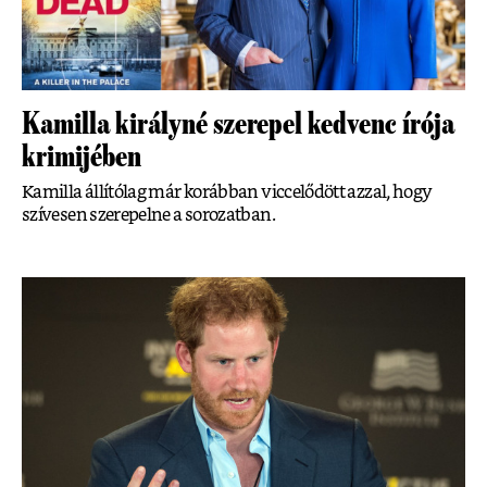
Kamilla királyné szerepel kedvenc írója
krimijében
Kamilla állítólag már korábban viccelődött azzal, hogy
szívesen szerepelne a sorozatban.