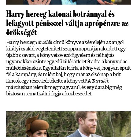
Harry herceg katonai botránnyal és
lefagyott pénisszel váltja aprópénzre az
örökségét
Harry herceg
Tartalék
című könyve az év elején az angol
királyi család végtelenített szappanoperájának adott egy
újabb csavart, a könyvet övező figyelem és felhajtás
ugyanakkor szinte egyedülálló látleletét adta a könyvpiac
működésének is. Egyáltalán ki írta a könyvet, hogyan épült
fel a kampány, és miért baj, hogy már az első nap a brit
láncok egy része leértékelte a könyvet? A
Tartalék
márciusban jelenik meg magyarul, és egy darabig még
biztosan tematizálni fogja a közbeszédet.