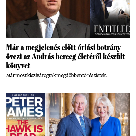
Már a megjelenés előtt óriási botrány
övezi az András herceg életéről készült
könyvet
Már most kiszivárogtak megdöbbentő részletek.