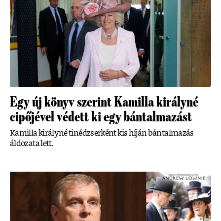
Egy új könyv szerint Kamilla királyné
cipőjével védett ki egy bántalmazást
Kamilla királyné tinédzserként kis híján bántalmazás
áldozata lett.