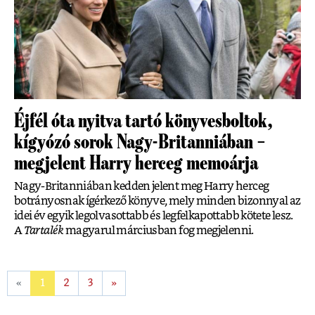
Éjfél óta nyitva tartó könyvesboltok,
kígyózó sorok Nagy-Britanniában –
megjelent Harry herceg memoárja
Nagy-Britanniában kedden jelent meg Harry herceg
botrányosnak ígérkező könyve, mely minden bizonnyal az
idei év egyik legolvasottabb és legfelkapottabb kötete lesz.
A
Tartalék
magyarul márciusban fog megjelenni.
«
1
2
3
»