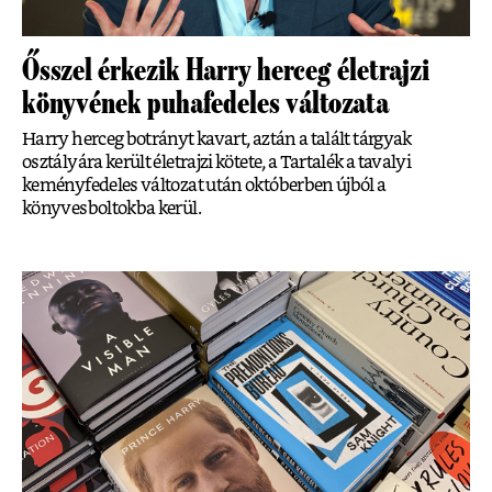
Ősszel érkezik Harry herceg életrajzi
könyvének puhafedeles változata
Harry herceg botrányt kavart, aztán a talált tárgyak
osztályára került életrajzi kötete, a Tartalék a tavalyi
keményfedeles változat után októberben újból a
könyvesboltokba kerül.