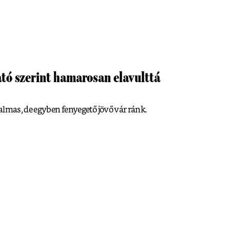
tó szerint hamarosan elavulttá
almas, de egyben fenyegető jövő vár ránk.