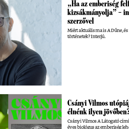
„Ha az emberiség fel
kizsákmányolja” – in
szerzővel
Miért aktuális ma is A Dűne, 
történetek? Interjú.
Csányi Vilmos utópiá
élnénk ilyen jövőben
Csányi Vilmos A Látogató című
éves biológus az emberiség lehe