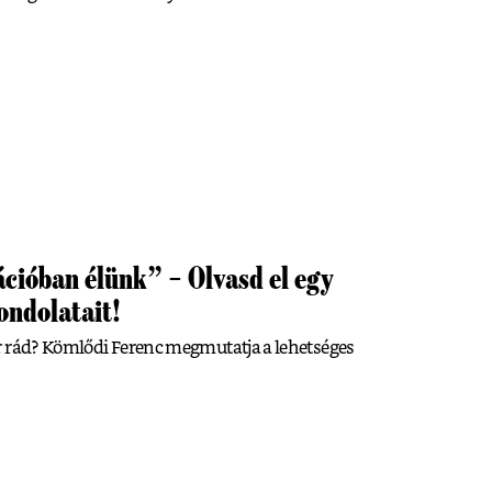
cióban élünk” – Olvasd el egy
ondolatait!
r rád? Kömlődi Ferenc megmutatja a lehetséges