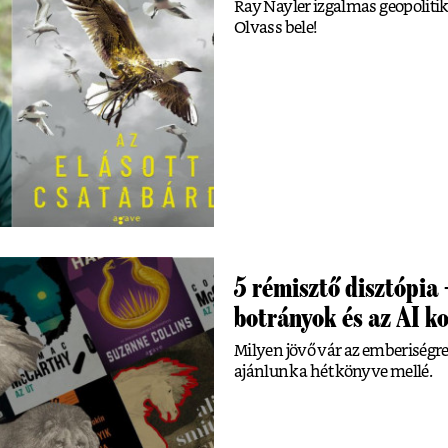
Ray Nayler izgalmas geopolitikai
Olvass bele!
5 rémisztő disztópia 
botrányok és az AI k
Milyen jövő vár az emberiségre
ajánlunk a hét könyve mellé.