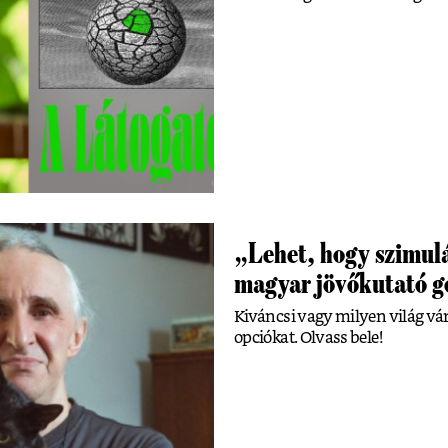
„Lehet, hogy szimulá
magyar jövőkutató g
Kiváncsi vagy milyen világ vá
opciókat. Olvass bele!