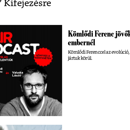
” Kifejezésre
Kömlődi Ferenc jövők
embernél
Kömlődi Ferenccel az evolúció, a
jártuk körül.