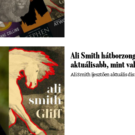
Ali Smith hátborzong
aktuálisabb, mint va
Ali Smith ijesztően aktuális dis