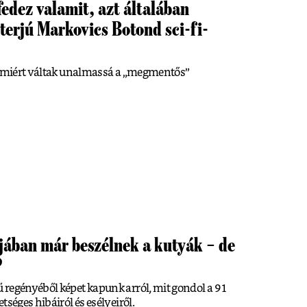
fedez valamit, azt általában
terjú Markovics Botond sci-fi-
és miért váltak unalmassá a „megmentős”
jában már beszélnek a kutyák – de
?
 regényéből képet kapunk arról, mit gondol a 91
tséges hibáiról és esélyeiről.