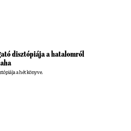
ató disztópiája a hatalomról
laha
ztópiája a hét könyve.