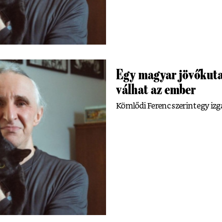
Egy magyar jövőkuta
válhat az ember
Kömlődi Ferenc szerint egy izg