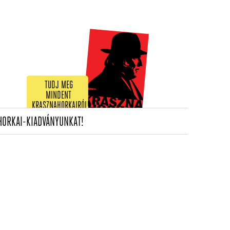
TUDJ MEG
MINDENT
KRASZNAHORKAIRÓL!
(CURRENT)
HORKAI-KIADVÁNYUNKAT!