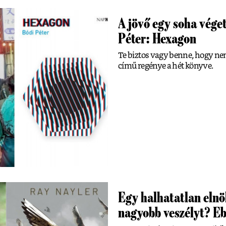
A jövő egy soha véget
Péter: Hexagon
Te biztos vagy benne, hogy ne
című regénye a hét könyve.
Egy halhatatlan elnö
nagyobb veszélyt? Ebb