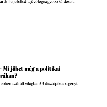
 thillerje felfedi a jövő legnagyobb kérdéseit.
– Mi jöhet még a politikai
orában?
 ebben az őrült világban? 5 disztópikus regényt