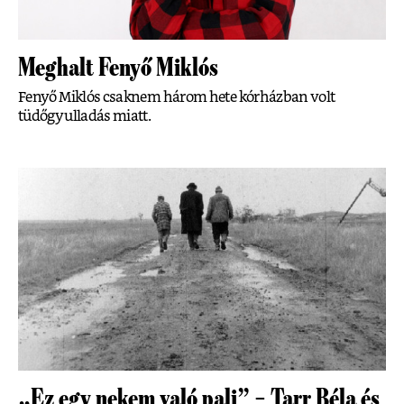
Meghalt Fenyő Miklós
Fenyő Miklós csaknem három hete kórházban volt
tüdőgyulladás miatt.
„Ez egy nekem való pali” – Tarr Béla és