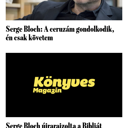
Serge Bloch: A ceruzám gondolkodik,
én csak követem
Serge Bloch újrarajzolta a Bibliát