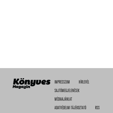
IMPRESSZUM
HÍRLEVÉL
SAJTÓMEGJELENÉSEK
MÉDIAAJÁNLAT
ADATVÉDELMI TÁJÉKOZTATÓ
RSS