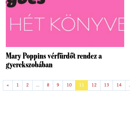
Mary Poppins vérfürdőt rendez a
gyerekszobában
«
1
2
...
8
9
10
11
12
13
14
.