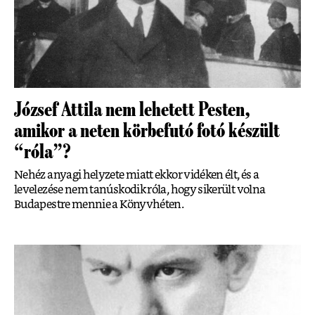
József Attila nem lehetett Pesten,
amikor a neten körbefutó fotó készült
“róla”?
Nehéz anyagi helyzete miatt ekkor vidéken élt, és a
levelezése nem tanúskodik róla, hogy sikerült volna
Budapestre mennie a Könyvhéten.