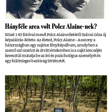
Hányféle arca volt Polcz Alaine-nek?
Közel 140 fotóval mesél Polcz Alaine életéről Szávai Géza új
képaláírás-kötete. Az életed, Polcz Alaine – Asszony a
hátországban egy sajátos fényképalbum, amelyben a
szerző szó szerint és átvitt értelemben is a saját lencséjén
keresztül mutatja be az író és pszichológus személyét és
egy különleges barátság történetét.