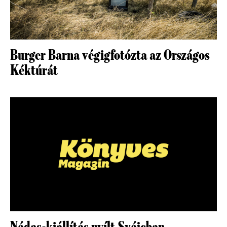
Burger Barna végigfotózta az Országos
Kéktúrát
Nádas-kiállítás nyílt Svájcban