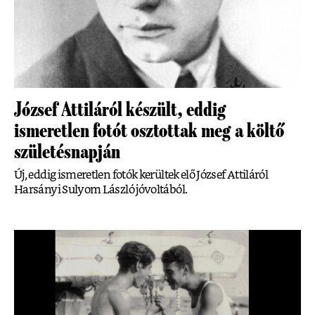
József Attiláról készült, eddig
ismeretlen fotót osztottak meg a költő
születésnapján
Új, eddig ismeretlen fotók kerültek elő József Attiláról
Harsányi Sulyom László jóvoltából.