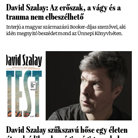
David Szalay: Az erőszak, a vágy és a
trauma nem elbeszélhető
Interjú a magyar származású Booker-díjas szerzővel, aki
idén megnyitó beszédet mond az Ünnepi Könyvhéten.
David Szalay szűkszavú hőse egy életen