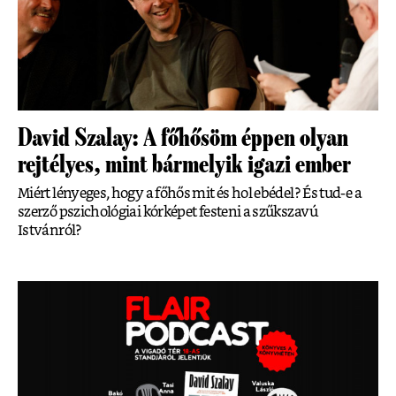
David Szalay: A főhősöm éppen olyan
rejtélyes, mint bármelyik igazi ember
Miért lényeges, hogy a főhős mit és hol ebédel? És tud-e a
szerző pszichológiai kórképet festeni a szűkszavú
Istvánról?