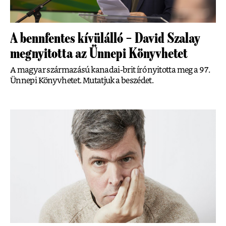
A bennfentes kívülálló – David Szalay
megnyitotta az Ünnepi Könyvhetet
A magyar származású kanadai-brit író nyitotta meg a 97.
Ünnepi Könyvhetet. Mutatjuk a beszédet.