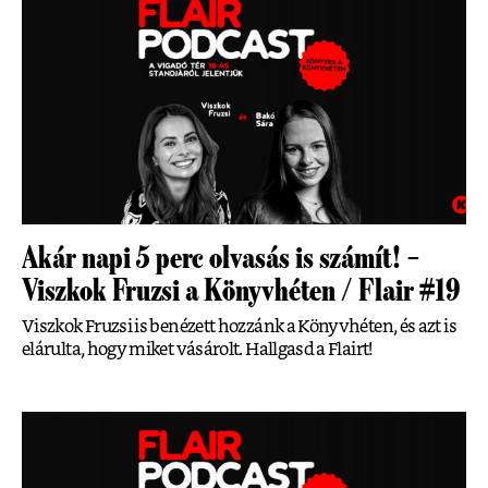
Akár napi 5 perc olvasás is számít! –
Viszkok Fruzsi a Könyvhéten / Flair #19
Viszkok Fruzsi is benézett hozzánk a Könyvhéten, és azt is
elárulta, hogy miket vásárolt. Hallgasd a Flairt!