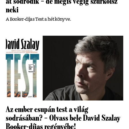
át sodródik – de mégis végig szurkolsz
neki
A Booker-díjas Test a hét könyve.
Az ember csupán test a világ
sodrásában? – Olvass bele David Szalay
Booker-díjas regényébe!