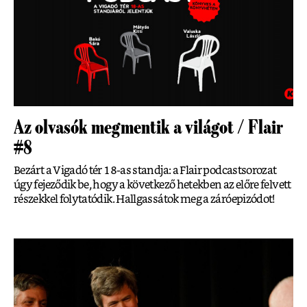
Az olvasók megmentik a világot / Flair
#8
Bezárt a Vigadó tér 18-as standja: a Flair podcastsorozat
úgy fejeződik be, hogy a következő hetekben az előre felvett
részekkel folytatódik. Hallgassátok meg a záróepizódot!