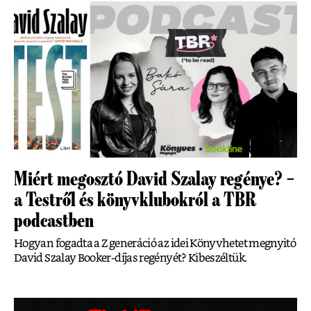
Miért megosztó David Szalay regénye? –
a Testről és könyvklubokról a TBR
podcastben
Hogyan fogadta a Z generáció az idei Könyvhetet megnyitó
David Szalay Booker-díjas regényét? Kibeszéltük.