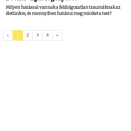
Milyen hatással vannak a feldolgozatlan traumáknak az
életünkre, és mennyiben határoz meg minket a test?
«
1
2
3
4
»