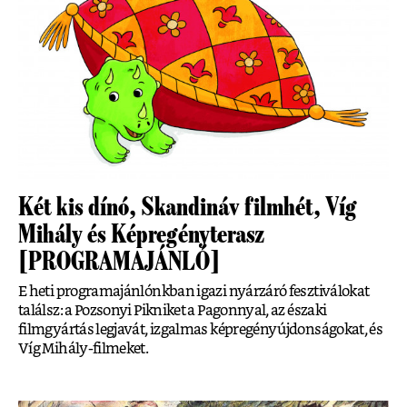
Két kis dínó, Skandináv filmhét, Víg
Mihály és Képregényterasz
[PROGRAMAJÁNLÓ]
E heti programajánlónkban igazi nyárzáró fesztiválokat
találsz: a Pozsonyi Pikniket a Pagonnyal, az északi
filmgyártás legjavát, izgalmas képregényújdonságokat, és
Víg Mihály-filmeket.