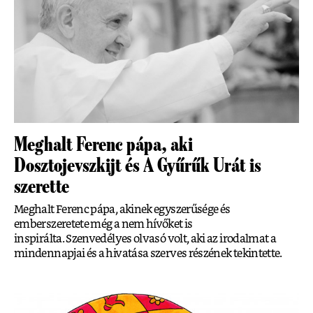
Meghalt Ferenc pápa, aki
Dosztojevszkijt és A Gyűrűk Urát is
szerette
Meghalt Ferenc pápa, akinek egyszerűsége és
emberszeretete még a nem hívőket is
inspirálta. Szenvedélyes olvasó volt, aki az irodalmat a
mindennapjai és a hivatása szerves részének tekintette.