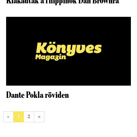
Kiakadtak a filippínók Dan Brownra
Dante Pokla röviden
«
1
2
»