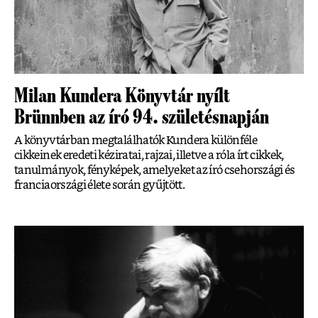
Milan Kundera Könyvtár nyílt
Brünnben az író 94. születésnapján
A könyvtárban megtalálhatók Kundera különféle
cikkeinek eredeti kéziratai, rajzai, illetve a róla írt cikkek,
tanulmányok, fényképek, amelyeket az író csehországi és
franciaországi élete során gyűjtött.