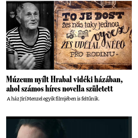
Múzeum nyílt Hrabal vidéki házában,
ahol számos híres novella született
A ház Jirí Menzel egyik filmjében is feltűnik.