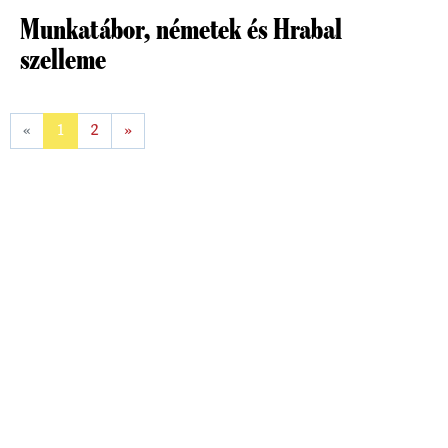
Munkatábor, németek és Hrabal
szelleme
«
1
2
»