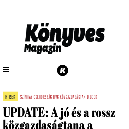
HÍREK
SZÍNHÁZ
CSEHORSZÁG
HVG
KÖZGAZDASÁGTAN
D:BOOK
UPDATE: A jó és a rossz
közgazdaságtana a