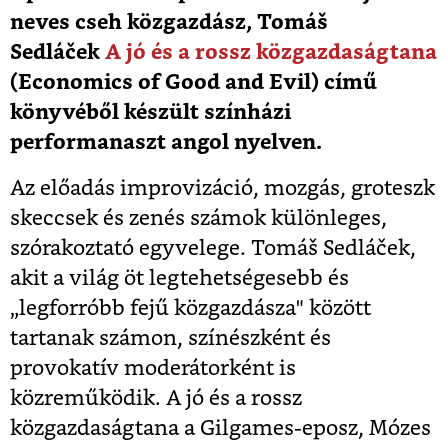
neves cseh közgazdász, Tomáš
Sedláček
A jó és a rossz közgazdaságtana
(Economics of Good and Evil) című
könyvéből készült színházi
performanaszt angol nyelven.
Az előadás improvizáció, mozgás, groteszk
skeccsek és zenés számok különleges,
szórakoztató egyvelege. Tomáš Sedláček,
akit a világ öt legtehetségesebb és
„legforróbb fejű közgazdásza" között
tartanak számon, színészként és
provokatív moderátorként is
közreműködik. A jó és a rossz
közgazdaságtana a Gilgames-eposz, Mózes