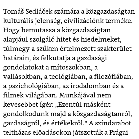
Tomáš Sedláček számára a közgazdaságtan
kulturális jelenség, civilizációnk terméke.
Hogy bemutassa a közgazdaságtan
alapjául szolgáló hitet és hiedelmeket,
túlmegy a szűken értelmezett szakterület
határain, és felkutatja a gazdasági
gondolatokat a mítoszokban, a
vallásokban, a teológiában, a filozófiában,
a pszichológiában, az irodalomban és a
filmek világában. Munkájával nem
kevesebbet ígér: „Ezentúl másként
gondolkodunk majd a közgazdaságtanról,
gazdaságról, és értékekről." A színdarabot
teltházas előadásokon játszották a Prágai