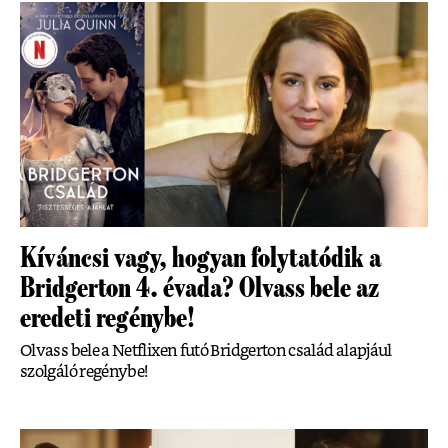
Kíváncsi vagy, hogyan folytatódik a
Bridgerton 4. évada? Olvass bele az
eredeti regénybe!
Olvass bele a Netflixen futó Bridgerton család alapjául
szolgáló regénybe!