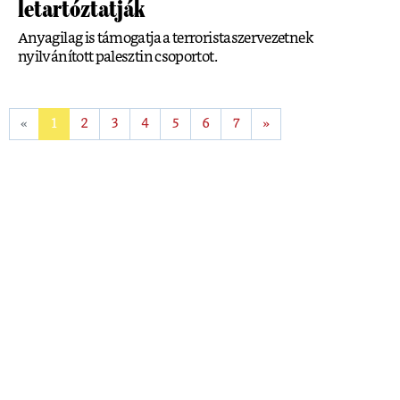
letartóztatják
Anyagilag is támogatja a terroristaszervezetnek
nyilvánított palesztin csoportot.
«
1
2
3
4
5
6
7
»