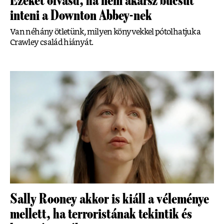
Ezeket olvasd, ha nem akarsz búcsút
inteni a Downton Abbey-nek
Van néhány ötletünk, milyen könyvekkel pótolhatjuk a
Crawley család hiányát.
Sally Rooney akkor is kiáll a véleménye
mellett, ha terroristának tekintik és