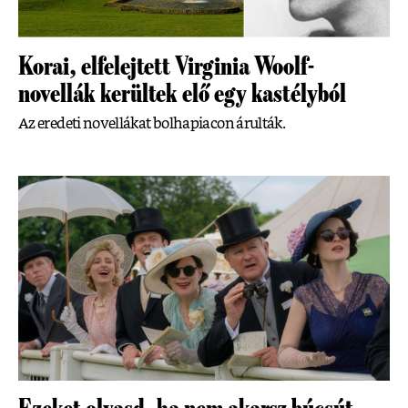
Korai, elfelejtett Virginia Woolf-
novellák kerültek elő egy kastélyból
Az eredeti novellákat bolhapiacon árulták.