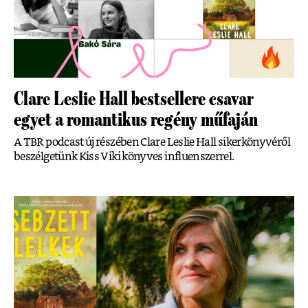
Clare Leslie Hall bestsellere csavar
egyet a romantikus regény műfaján
A TBR podcast új részében Clare Leslie Hall sikerkönyvéről
beszélgetünk Kiss Viki könyves influenszerrel.