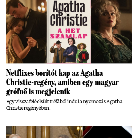
Netflixes borítót kap az Agatha
Christie-regény, amiben egy magyar
grófnő is megjelenik
Egy visszafelé elsült tréfából indul a nyomozás Agatha
Christie regényében.