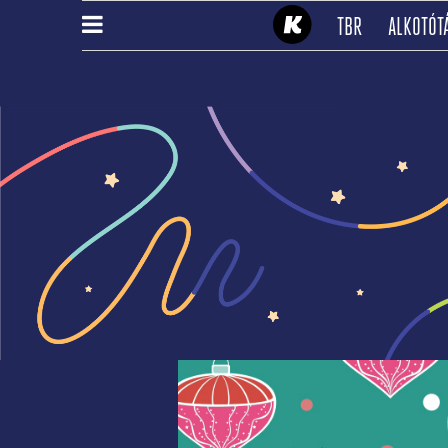
(CURRENT)
TBR
ALKOTÓT