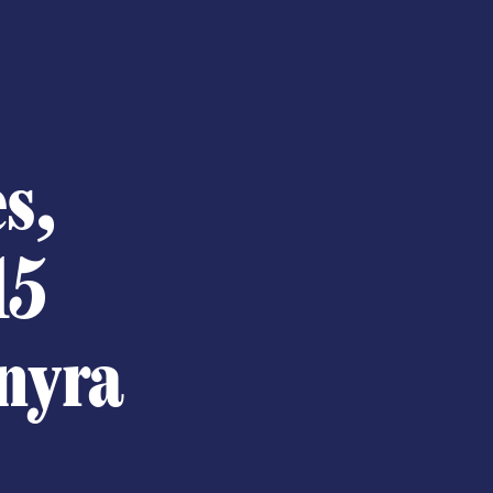
s,
15
nyra