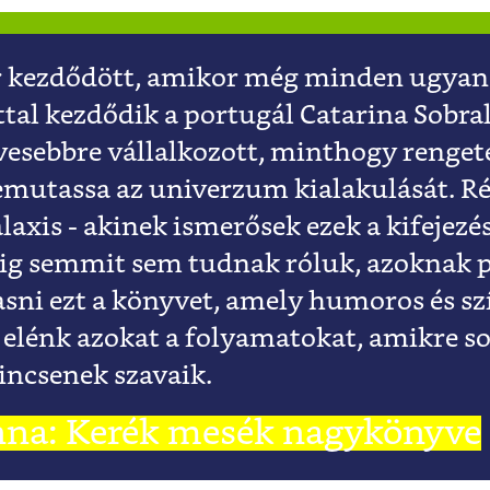
 kezdődött, amikor még minden ugyanot
tal kezdődik a portugál Catarina Sobral
esebbre vállalkozott, minthogy renget
emutassa az univerzum kialakulását. Ré
laxis - akinek ismerősek ezek a kifejezé
dig semmit sem tudnak róluk, azoknak p
asni ezt a könyvet, amely humoros és 
a elénk azokat a folyamatokat, amikre s
incsenek szavaik.
nna: Kerék mesék nagykönyve