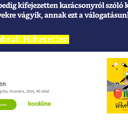
 pedig kifejezetten karácsonyról szóló
kre vágyik, annak ezt a válogatásunk
obral: Hihetetlen
 SOBRAL
en
gitta, Vivandra, 2020, 40 oldal
zem