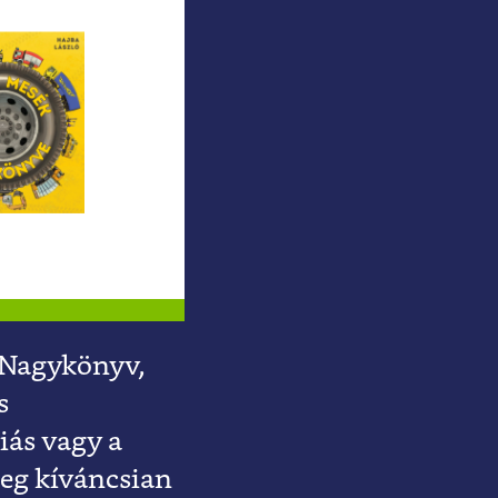
 Nagykönyv,
s
ás vagy a
leg kíváncsian