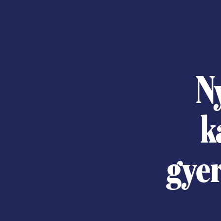
N
k
gye