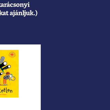
 karácsonyi
at ajánljuk.)