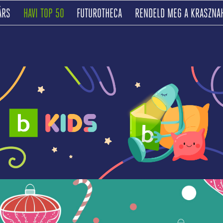
(CURRENT)
(CURRENT)
(CURRENT)
ÁRS
HAVI TOP 50
FUTUROTHECA
RENDELD MEG A KRASZNA