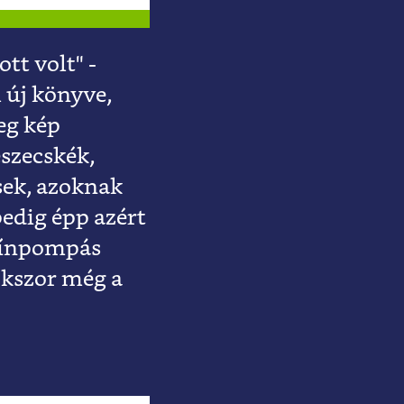
t volt" -
 új könyve,
eg kép
szecskék,
sek, azoknak
edig épp azért
színpompás
okszor még a