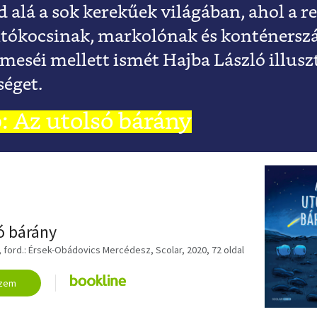
alá a sok kerekűek világában, ahol a r
ítókocsinak, markolónak és konténersz
eséi mellett ismét Hajba László illusz
séget.
: Az utolsó bárány
UB
ó bárány
le, ford.: Érsek-Obádovics Mercédesz, Scolar, 2020, 72 oldal
zem