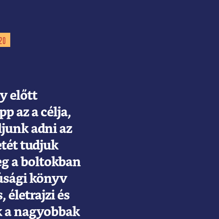
20
y előtt
 az a célja,
junk adni az
etét tudjuk
eg a boltokban
júsági könyv
 életrajzi és
k a nagyobbak