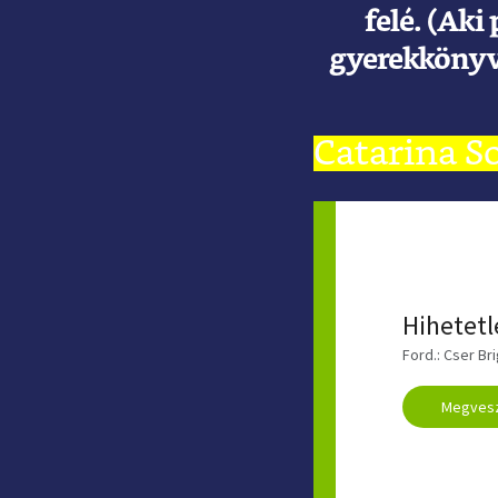
felé. (Aki
gyerekkönyve
Catarina S
CATARINA
Hihetetl
Ford.: Cser Bri
Megves