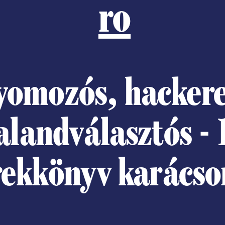
ro
yomozós, hackere
alandválasztós - 
rekkönyv karácso