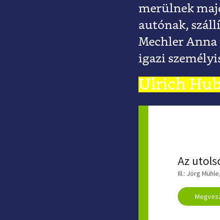
merülnek majd 
autónak, száll
Mechler Anna m
igazi személyi
Ulrich Hub
ULRICH H
Az utols
Ill.: Jörg Müh
Megves