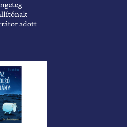
engeteg
állítónak
trátor adott