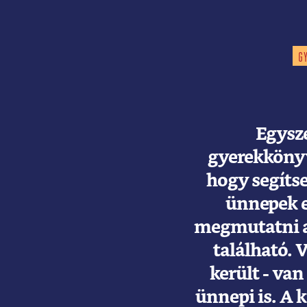
G
Egysze
gyerekkönyv
hogy segíts
ünnepek el
megmutatni an
található. 
került - van
ünnepi is. A