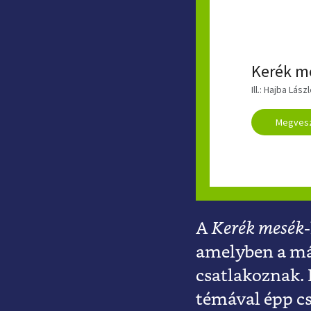
MECHLER
Kerék m
Ill.: Hajba Lá
Megves
A
Kerék mesék
amelyben a má
csatlakoznak.
témával épp cs