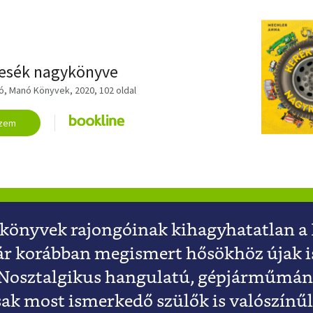
 ANNA
esék nagykönyve
szló, Manó Könyvek, 2020, 102 oldal
zem
-könyvek rajongóinak kihagyhatatlan a
r korábban megismert hősökhöz újak i
 Nosztalgikus hangulatú, gépjárműmáni
ak most ismerkedő szülők is valószínű