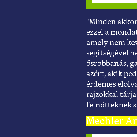
"Minden akkor
ezzel a mondat
amely nem kev
segítségével b
ősrobbanás, ga
azért, akik pe
érdemes elolv
rajzokkal tárj
felnőtteknek s
Mechler A