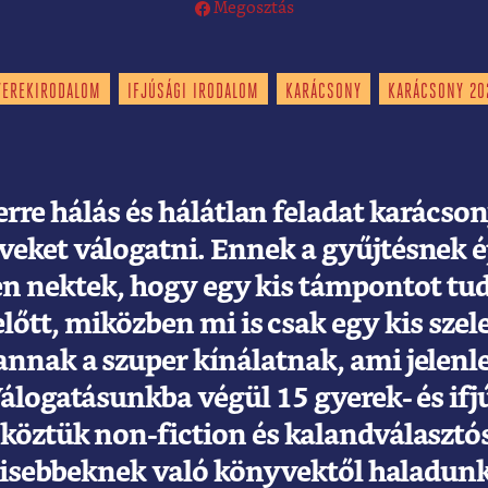
Megosztás
YEREKIRODALOM
IFJÚSÁGI IRODALOM
KARÁCSONY
KARÁCSONY 20
rre hálás és hálátlan feladat karácson
eket válogatni. Ennek a gyűjtésnek épp
en nektek, hogy egy kis támpontot tud
őtt, miközben mi is csak egy kis szel
nak a szuper kínálatnak, ami jelenl
Válogatásunkba végül 15 gyerek- és if
 köztük non-fiction és kalandválasztós,
 kisebbeknek való könyvektől haladun