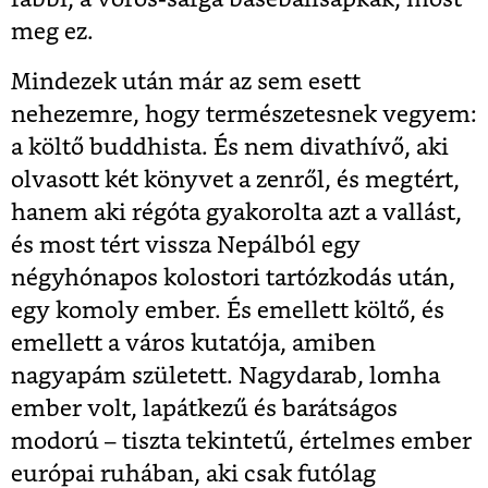
meg ez.
Mindezek után már az sem esett
nehezemre, hogy természetesnek vegyem:
a költő buddhista. És nem divathívő, aki
olvasott két könyvet a zenről, és megtért,
hanem aki régóta gyakorolta azt a vallást,
és most tért vissza Nepálból egy
négyhónapos kolostori tartózkodás után,
egy komoly ember. És emellett költő, és
emellett a város kutatója, amiben
nagyapám született. Nagydarab, lomha
ember volt, lapátkezű és barátságos
modorú – tiszta tekintetű, értelmes ember
európai ruhában, aki csak futólag