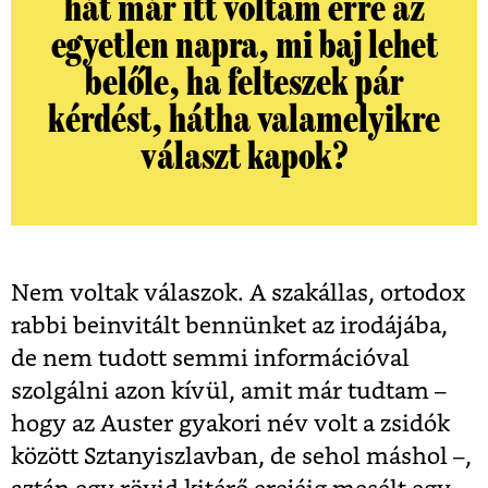
hát már itt voltam erre az
egyetlen napra, mi baj lehet
belőle, ha felteszek pár
kérdést, hátha valamelyikre
választ kapok?
Nem voltak válaszok. A szakállas, ortodox
rabbi beinvitált bennünket az irodájába,
de nem tudott semmi információval
szolgálni azon kívül, amit már tudtam –
hogy az Auster gyakori név volt a zsidók
között Sztanyiszlavban, de sehol máshol –,