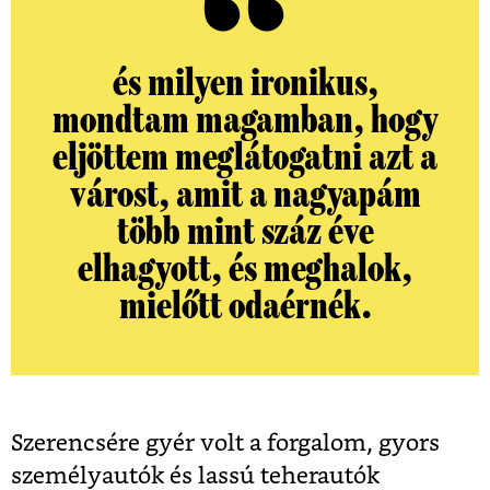
és milyen ironikus,
mondtam magamban, hogy
eljöttem meglátogatni azt a
várost, amit a nagyapám
több mint száz éve
elhagyott, és meghalok,
mielőtt odaérnék.
Szerencsére gyér volt a forgalom, gyors
személyautók és lassú teherautók