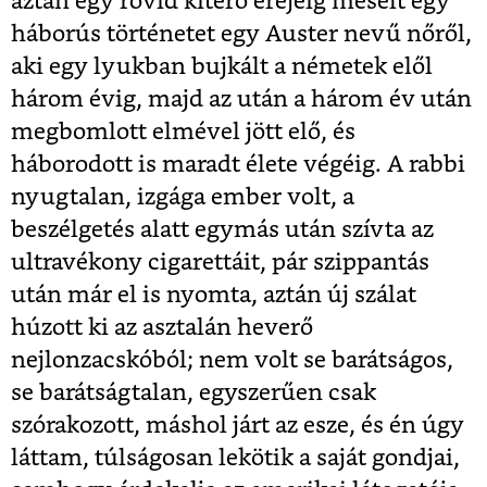
aztán egy rövid kitérő erejéig mesélt egy
háborús történetet egy Auster nevű nőről,
aki egy lyukban bujkált a németek elől
három évig, majd az után a három év után
megbomlott elmével jött elő, és
háborodott is maradt élete végéig. A rabbi
nyugtalan, izgága ember volt, a
beszélgetés alatt egymás után szívta az
ultravékony cigarettáit, pár szippantás
után már el is nyomta, aztán új szálat
húzott ki az asztalán heverő
nejlonzacskóból; nem volt se barátságos,
se barátságtalan, egyszerűen csak
szórakozott, máshol járt az esze, és én úgy
láttam, túlságosan lekötik a saját gondjai,