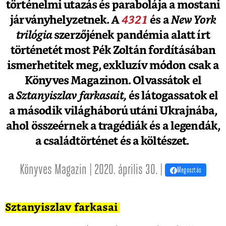
történelmi utazás és parabolája a mostani
járványhelyzetnek. A
4321
és a
New York
trilógia
szerzőjének pandémia alatt írt
történetét most Pék Zoltán fordításában
ismerhetitek meg, exkluzív módon csak a
Könyves Magazinon. Olvassátok el
a
Sztanyiszlav farkasait,
és látogassatok el
a második világháború utáni Ukrajnába,
ahol összeérnek a tragédiák és a legendák,
a családtörténet és a költészet.
Könyves Magazin | 2020. április 30. |
Megosztás
Sztanyiszlav farkasai