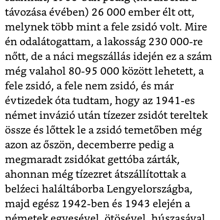
távozása évében) 26 000 ember élt ott,
melynek több mint a fele zsidó volt. Mire
én odalátogattam, a lakosság 230 000-re
nőtt, de a náci megszállás idején ez a szám
még valahol 80-95 000 között lehetett, a
fele zsidó, a fele nem zsidó, és már
évtizedek óta tudtam, hogy az 1941-es
német invázió után tízezer zsidót tereltek
össze és lőttek le a zsidó temetőben még
azon az őszön, decemberre pedig a
megmaradt zsidókat gettóba zárták,
ahonnan még tízezret átszállítottak a
belźeci haláltáborba Lengyelországba,
majd egész 1942-ben és 1943 elején a
németek egyesével, ötösével, húszasával