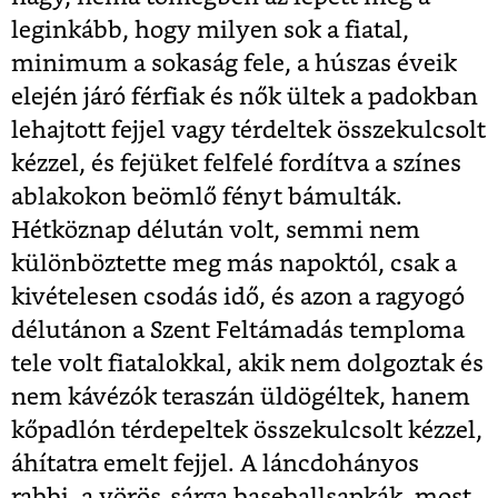
leginkább, hogy milyen sok a fiatal,
minimum a sokaság fele, a húszas éveik
elején járó férfiak és nők ültek a padokban
lehajtott fejjel vagy térdeltek összekulcsolt
kézzel, és fejüket felfelé fordítva a színes
ablakokon beömlő fényt bámulták.
Hétköznap délután volt, semmi nem
különböztette meg más napoktól, csak a
kivételesen csodás idő, és azon a ragyogó
délutánon a Szent Feltámadás temploma
tele volt fiatalokkal, akik nem dolgoztak és
nem kávézók teraszán üldögéltek, hanem
kőpadlón térdepeltek összekulcsolt kézzel,
áhítatra emelt fejjel. A láncdohányos
rabbi, a vörös-sárga baseballsapkák, most