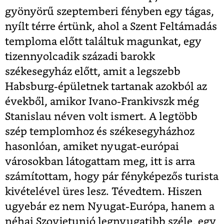
gyönyörű szeptemberi fényben egy tágas,
nyílt térre értünk, ahol a Szent Feltámadás
temploma előtt találtuk magunkat, egy
tizennyolcadik századi barokk
székesegyház előtt, amit a legszebb
Habsburg-épületnek tartanak azokból az
évekből, amikor Ivano-Frankivszk még
Stanislau néven volt ismert. A legtöbb
szép templomhoz és székesegyházhoz
hasonlóan, amiket nyugat-európai
városokban látogattam meg, itt is arra
számítottam, hogy pár fényképezős turista
kivételével üres lesz. Tévedtem. Hiszen
ugyebár ez nem Nyugat-Európa, hanem a
néhai Szovjetunió legnyugatibb széle, egy