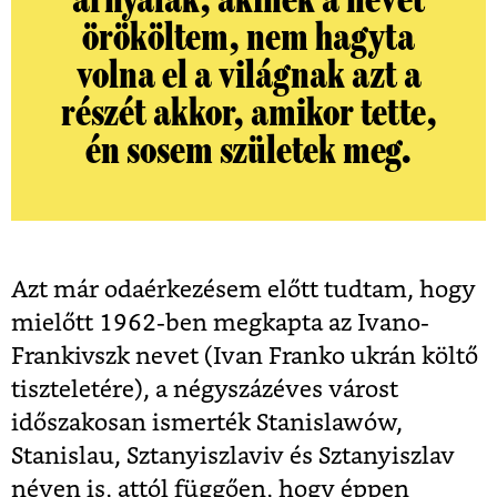
árnyalak, akinek a nevét
örököltem, nem hagyta
volna el a világnak azt a
részét akkor, amikor tette,
én sosem születek meg.
Azt már odaérkezésem előtt tudtam, hogy
mielőtt 1962-ben megkapta az Ivano-
Frankivszk nevet (Ivan Franko ukrán költő
tiszteletére), a négyszázéves várost
időszakosan ismerték Stanislawów,
Stanislau, Sztanyiszlaviv és Sztanyiszlav
néven is, attól függően, hogy éppen