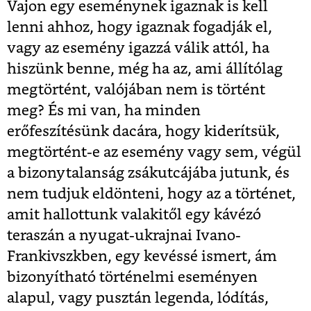
Vajon egy eseménynek igaznak is kell
lenni ahhoz, hogy igaznak fogadják el,
vagy az esemény igazzá válik attól, ha
hiszünk benne, még ha az, ami állítólag
megtörtént, valójában nem is történt
meg? És mi van, ha minden
erőfeszítésünk dacára, hogy kiderítsük,
megtörtént-e az esemény vagy sem, végül
a bizonytalanság zsákutcájába jutunk, és
nem tudjuk eldönteni, hogy az a történet,
amit hallottunk valakitől egy kávézó
teraszán a nyugat-ukrajnai Ivano-
Frankivszkben, egy kevéssé ismert, ám
bizonyítható történelmi eseményen
alapul, vagy pusztán legenda, lódítás,