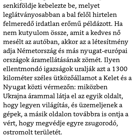
senkiföldje kebelezte be, melyet
leglátványosabban a bal felől hirtelen
felmeredő irdatlan erőmű példázott. Ha
nem kutyulom össze, amit a kedves nő
mesélt az autóban, akkor az a létesítmény
adja Németország és más nyugat-európai
országok áramellátásának zömét. Ilyen
ellentmondó igazságok uralják azt a 1300
kilométer széles ütközőállamot a Kelet és a
Nyugat közti vérmezőn: miközben
Ukrajna árammal látja el az egyik oldalt,
hogy legyen világítás, és üzemeljenek a
gépek, a másik oldalon továbbra is ontja a
vért, hogy megvédje egyre zsugorodó,
ostromolt területét.