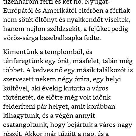
tizenhárom férfi és két nő. Nyugat-
Európától és Amerikától eltérően a férfiak
nem sötét öltönyt és nyakkendőt viseltek,
hanem nejlon széldzsekit, a fejüket pedig
vörös-sárga baseballsapka fedte.
Kimentünk a templomból, és
ténferegtünk egy órát, másfelet, talán még
többet. A kedves nő egy másik találkozót is
szervezett nekem négy órára, egy helyi
költővel, aki évekig kutatta a város
történetét, de előtte még volt időnk
felderíteni pár helyet, amit korábban
kihagytunk, és a végén annyit
csatangoltunk, hogy bejártuk a város nagy
részét. Akkor már tűzött a nap, és a