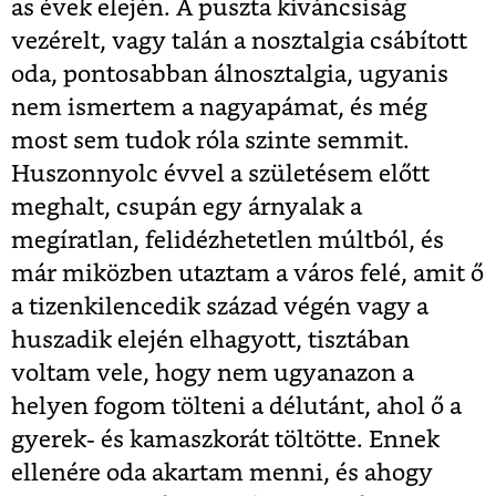
as évek elején. A puszta kíváncsiság
vezérelt, vagy talán a nosztalgia csábított
oda, pontosabban álnosztalgia, ugyanis
nem ismertem a nagyapámat, és még
most sem tudok róla szinte semmit.
Huszonnyolc évvel a születésem előtt
meghalt, csupán egy árnyalak a
megíratlan, felidézhetetlen múltból, és
már miközben utaztam a város felé, amit ő
a tizenkilencedik század végén vagy a
huszadik elején elhagyott, tisztában
voltam vele, hogy nem ugyanazon a
helyen fogom tölteni a délutánt, ahol ő a
gyerek- és kamaszkorát töltötte. Ennek
ellenére oda akartam menni, és ahogy