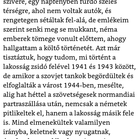
szívére, egy napfényben fürdő széles
térségre, ahol nem voltak autók, és
rengetegen sétáltak fel-alá, de emlékeim
szerint senki meg se mukkant, néma
emberek tömege vonult előttem, ahogy
hallgattam a költő történetét. Azt már
tisztáztuk, hogy tudom, mi történt a
lakosság zsidó felével 1941 és 1943 között,
de amikor a szovjet tankok begördültek és
elfoglalták a várost 1944-ben, mesélte,
alig hat héttel a szövetségesek normandiai
partraszállása után, nemcsak a németek
pitlikeltek el, hanem a lakosság másik fele
is. Mind elmenekültek valamilyen
irányba, keletnek vagy nyugatnak,