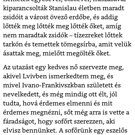
kiparancsolták Stanislau életben maradt
zsidóit a várost övező erdőbe, és addig
lőtték meg lőtték meg lőtték őket, amíg
nem maradtak zsidók – tízezreket lőttek
tarkón és temettek tömegsírba, amit velük
ásattak meg, mielőtt megölték őket.
Az utazást egy kedves nő szervezte meg,
akivel Lvivben ismerkedtem meg, és
mivel Ivano-Frankivszkban született és
nevelkedett, és még mindig ott élt, jól
tudta, hová érdemes elmenni és mit
érdemes megnézni, sőt még arra is vette a
fáradságot, hogy sofőrt szerezzen, aki
elvisz bennünket. A sofőrünk egy eszelős