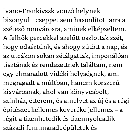
Ivano-Frankivszk vonzó helynek
bizonyult, cseppet sem hasonlított arra a
széteső romvárosra, aminek elképzeltem.
A felhők percekkel azelőtt oszlottak szét,
hogy odaértünk, és ahogy sütött a nap, és
az utcákon sokan sétálgattak, imponálóan
tisztának és rendezettnek találtam, nem
egy elmaradott vidéki helységnek, ami
megragadt a múltban, hanem korszerű
kisvárosnak, ahol van könyvesbolt,
színház, étterem, és amelyet az új és a régi
építészet kellemes keveréke jellemez – a
régit a tizenhetedik és tizennyolcadik
századi fennmaradt épületek és