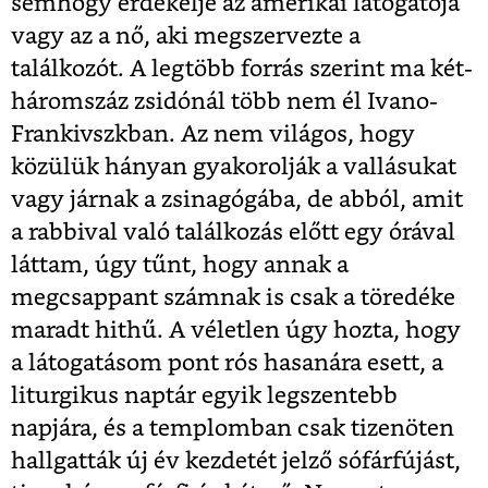
semhogy érdekelje az amerikai látogatója
vagy az a nő, aki megszervezte a
találkozót. A legtöbb forrás szerint ma két-
háromszáz zsidónál több nem él Ivano-
Frankivszkban. Az nem világos, hogy
közülük hányan gyakorolják a vallásukat
vagy járnak a zsinagógába, de abból, amit
a rabbival való találkozás előtt egy órával
láttam, úgy tűnt, hogy annak a
megcsappant számnak is csak a töredéke
maradt hithű. A véletlen úgy hozta, hogy
a látogatásom pont rós hasanára esett, a
liturgikus naptár egyik legszentebb
napjára, és a templomban csak tizenöten
hallgatták új év kezdetét jelző sófárfújást,