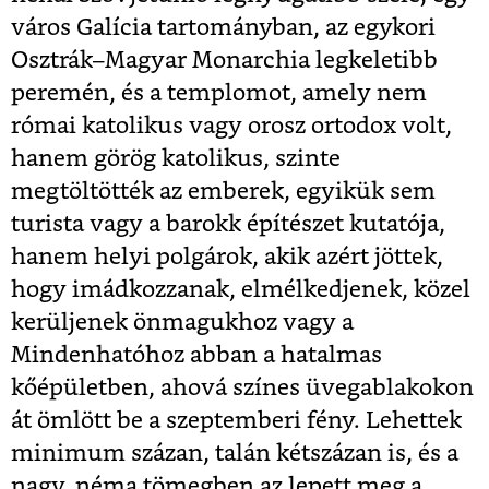
város Galícia tartományban, az egykori
Osztrák–Magyar Monarchia legkeletibb
peremén, és a templomot, amely nem
római katolikus vagy orosz ortodox volt,
hanem görög katolikus, szinte
megtöltötték az emberek, egyikük sem
turista vagy a barokk építészet kutatója,
hanem helyi polgárok, akik azért jöttek,
hogy imádkozzanak, elmélkedjenek, közel
kerüljenek önmagukhoz vagy a
Mindenhatóhoz abban a hatalmas
kőépületben, ahová színes üvegablakokon
át ömlött be a szeptemberi fény. Lehettek
minimum százan, talán kétszázan is, és a
nagy, néma tömegben az lepett meg a