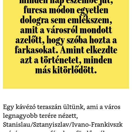
minden nap eszembe jut,
furcsa módon egyetlen
dologra sem emlékszem,
amit a városról mondott
azelőtt, hogy szóba hozta a
farkasokat. Amint elkezdte
azt a történetet, minden
más kitörlődött.
Egy kávézó teraszán ültünk, ami a város
legnagyobb terére nézett,
Stanislau/Sztanyiszlav/Ivano-Frankivszk