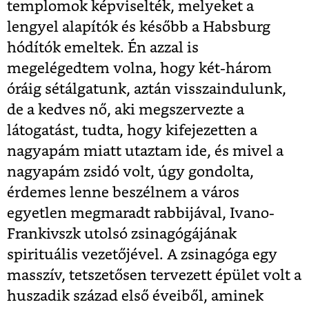
templomok képviselték, melyeket a
lengyel alapítók és később a Habsburg
hódítók emeltek. Én azzal is
megelégedtem volna, hogy két-három
óráig sétálgatunk, aztán visszaindulunk,
de a kedves nő, aki megszervezte a
látogatást, tudta, hogy kifejezetten a
nagyapám miatt utaztam ide, és mivel a
nagyapám zsidó volt, úgy gondolta,
érdemes lenne beszélnem a város
egyetlen megmaradt rabbijával, Ivano-
Frankivszk utolsó zsinagógájának
spirituális vezetőjével. A zsinagóga egy
masszív, tetszetősen tervezett épület volt a
huszadik század első éveiből, aminek