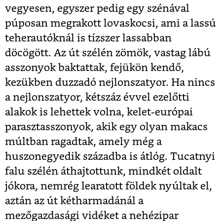
vegyesen, egyszer pedig egy szénával
púposan megrakott lovaskocsi, ami a lassú
teherautóknál is tízszer lassabban
döcögött. Az út szélén zömök, vastag lábú
asszonyok baktattak, fejükön kendő,
kezükben duzzadó nejlonszatyor. Ha nincs
a nejlonszatyor, kétszáz évvel ezelőtti
alakok is lehettek volna, kelet-európai
parasztasszonyok, akik egy olyan makacs
múltban ragadtak, amely még a
huszonegyedik századba is átlóg. Tucatnyi
falu szélén áthajtottunk, mindkét oldalt
jókora, nemrég learatott földek nyúltak el,
aztán az út kétharmadánál a
mezőgazdasági vidéket a nehézipar