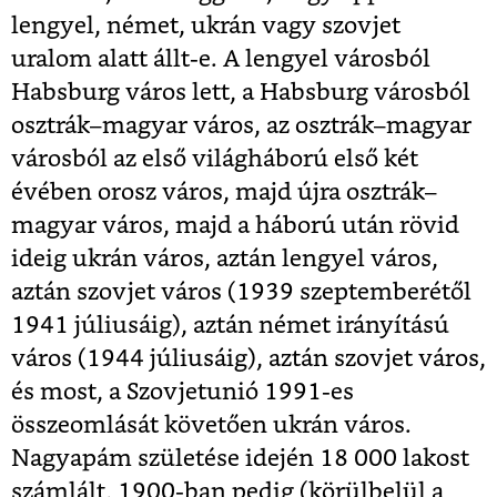
lengyel, német, ukrán vagy szovjet
uralom alatt állt-e. A lengyel városból
Habsburg város lett, a Habsburg városból
osztrák–magyar város, az osztrák–magyar
városból az első világháború első két
évében orosz város, majd újra osztrák–
magyar város, majd a háború után rövid
ideig ukrán város, aztán lengyel város,
aztán szovjet város (1939 szeptemberétől
1941 júliusáig), aztán német irányítású
város (1944 júliusáig), aztán szovjet város,
és most, a Szovjetunió 1991-es
összeomlását követően ukrán város.
Nagyapám születése idején 18 000 lakost
számlált, 1900-ban pedig (körülbelül a