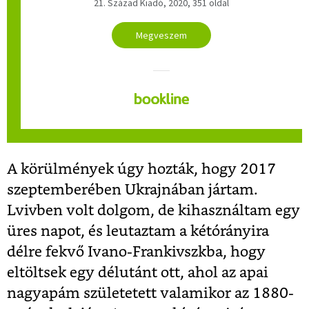
21. Század Kiadó, 2020, 351 oldal
Megveszem
A körülmények úgy hozták, hogy 2017
szeptemberében Ukrajnában jártam.
Lvivben volt dolgom, de kihasználtam egy
üres napot, és leutaztam a kétórányira
délre fekvő Ivano-Frankivszkba, hogy
eltöltsek egy délutánt ott, ahol az apai
nagyapám születetett valamikor az 1880-