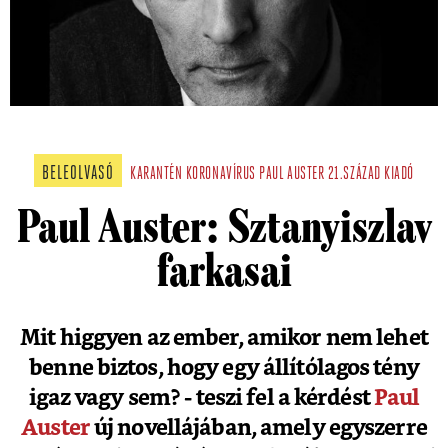
BELEOLVASÓ
KARANTÉN
KORONAVÍRUS
PAUL AUSTER
21.SZÁZAD KIADÓ
Paul Auster: Sztanyiszlav
farkasai
Mit higgyen az ember, amikor nem lehet
benne biztos, hogy egy állítólagos tény
igaz vagy sem? - teszi fel a kérdést
Paul
Auster
új novellájában, amely egyszerre