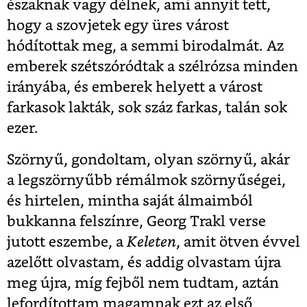
északnak vagy délnek, ami annyit tett,
hogy a szovjetek egy üres várost
hódítottak meg, a semmi birodalmát. Az
emberek szétszóródtak a szélrózsa minden
irányába, és emberek helyett a várost
farkasok lakták, sok száz farkas, talán sok
ezer.
Szörnyű, gondoltam, olyan szörnyű, akár
a legszörnyűbb rémálmok szörnyűségei,
és hirtelen, mintha saját álmaimból
bukkanna felszínre, Georg Trakl verse
jutott eszembe, a
Keleten
, amit ötven évvel
azelőtt olvastam, és addig olvastam újra
meg újra, míg fejből nem tudtam, aztán
lefordítottam magamnak ezt az első