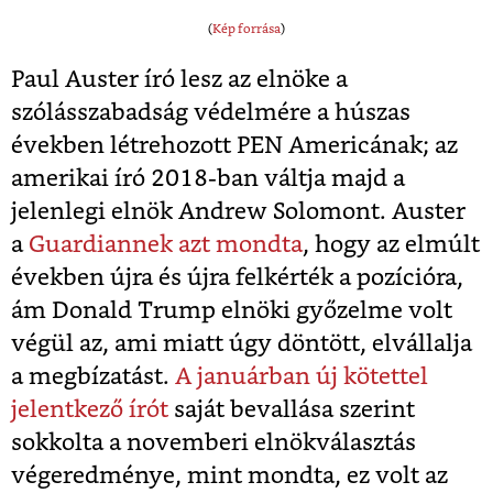
(
Kép forrása
)
Paul Auster író lesz az elnöke a
szólásszabadság védelmére a húszas
években létrehozott PEN Americának; az
amerikai író 2018-ban váltja majd a
jelenlegi elnök Andrew Solomont. Auster
a
Guardiannek azt mondta
, hogy az elmúlt
években újra és újra felkérték a pozícióra,
ám Donald Trump elnöki győzelme volt
végül az, ami miatt úgy döntött, elvállalja
a megbízatást.
A januárban új kötettel
jelentkező írót
saját bevallása szerint
sokkolta a novemberi elnökválasztás
végeredménye, mint mondta, ez volt az