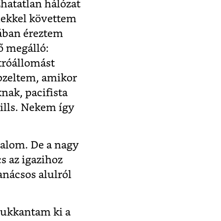
zhatatlan hálózat
mekkel követtem
ában éreztem
ő megálló:
etróállomást
épzeltem, amikor
nak, pacifista
ills. Nekem így
galom. De a nagy
cs az igazihoz
tanácsos alulról
bukkantam ki a