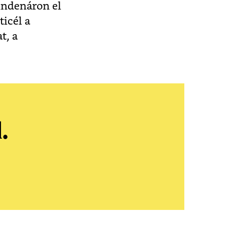
mindenáron el
ticél a
t, a
.