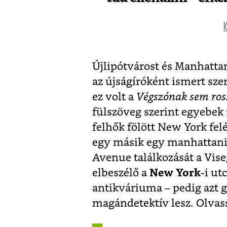
K
Újlipótvárost és Manhatta
az újságíróként ismert sze
ez volt a
Végszónak sem ros
fülszöveg szerint egyebek 
felhők fölött New York felé
egy másik egy manhattani p
Avenue találkozását a Vise
elbeszélő a
New York
-i ut
antikváriuma – pedig azt g
magándetektív lesz. Olvass