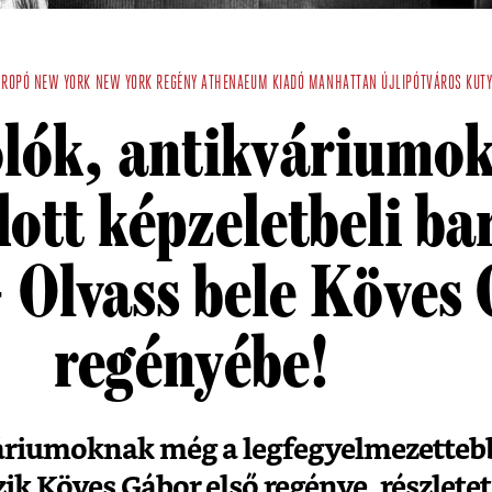
PROPÓ NEW YORK
NEW YORK
REGÉNY
ATHENAEUM KIADÓ
MANHATTAN
ÚJLIPÓTVÁROS
KUT
lók, antikváriumok
ott képzeletbeli ba
 Olvass bele Köves
regényébe!
áriumoknak még a legfegyelmezettebb
ezik Köves Gábor első regénye, részlet