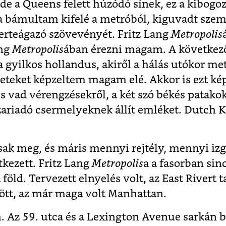
, de a Queens felett húzódó sínek, ez a kibogo
a bámultam kifelé a metróból, kiguvadt sze
erteágazó szövevényét. Fritz Lang
Metropolis
ang
Metropolis
ában érezni magam. A következ
 a gyilkos hollandus, akiről a hálás utókor m
eneteket képzeltem magam elé. Akkor is ezt k
 vad vérengzésekről, a két szó békés patakok
zariadó csermelyeknek állít emléket. Dutch K
ak meg, és máris mennyi rejtély, mennyi iz
tkezett. Fritz Lang
Metropolis
a a fasorban sin
 föld. Tervezett elnyelés volt, az East Rivert 
jött, az már maga volt Manhattan.
. Az 59. utca és a Lexington Avenue sarkán 