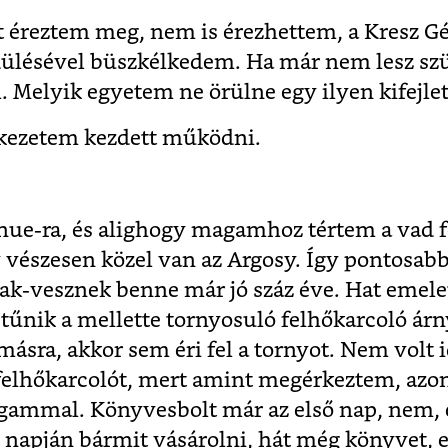
éreztem meg, nem is érezhettem, a Kresz Gé
ülésével büszkélkedem. Ha már nem lesz szü
elyik egyetem ne örülne egy ilyen kifejlet
kezetem kezdett működni.
!
nue-ra, és alighogy magamhoz tértem a vad f
 vészesen közel van az Argosy. Így pontosabb
k-vesznek benne már jó száz éve. Hat emelet
tűnik a mellette tornyosuló felhőkarcoló ár
ásra, akkor sem éri fel a tornyot. Nem volt
felhőkarcolót, mert amint megérkeztem, azo
gammal. Könyvesbolt már az első nap, nem, 
 napján bármit vásárolni, hát még könyvet, e