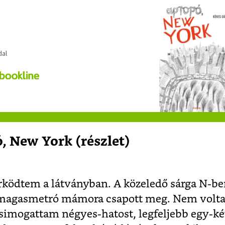
dal
, New York (részlet)
ködtem a látványban. A közeledő sárga N-be
 magasmetró mámora csapott meg. Nem volt
imogattam négyes-hatost, legfeljebb egy-ké