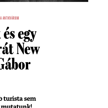
YA
ANTIKVÁRIUM
 és egy
rát New
 Gábor
 turista sem
et mutatunk!