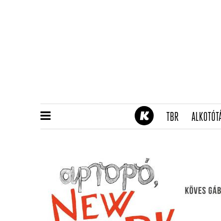
(CURRENT)
TBR
ALKOTÓT