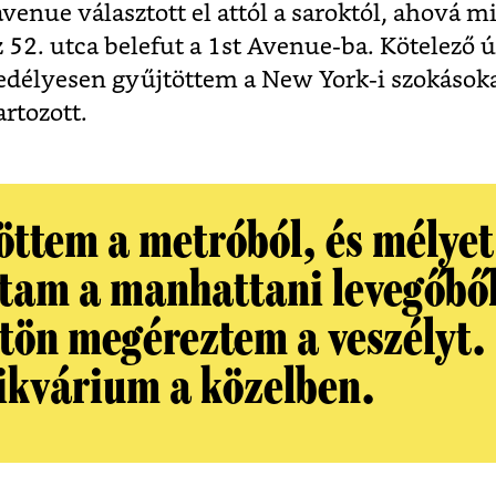
t avenue választott el attól a saroktól, ahová 
 52. utca belefut a 1st Avenue-ba. Kötelező ú
délyesen gyűjtöttem a New York-i szokásoka
artozott.
jöttem a metróból, és mélyet
vtam a manhattani levegőből
tön megéreztem a veszélyt.
ikvárium a közelben.