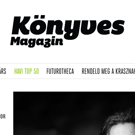
(CURRENT)
(CURRENT)
(CURRENT)
ÁRS
HAVI TOP 50
FUTUROTHECA
RENDELD MEG A KRASZNA