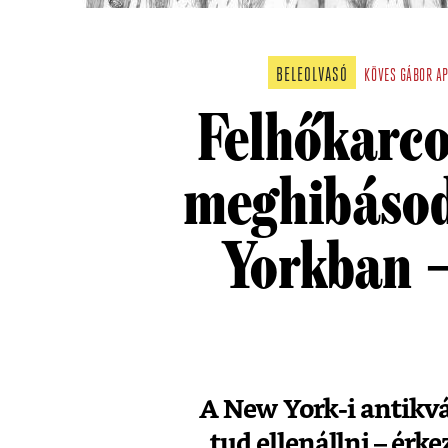
BELEOLVASÓ
KÖVES GÁBOR
A
Felhőkarco
meghibásod
Yorkban –
A New York-i antikv
tud ellenállni – érk