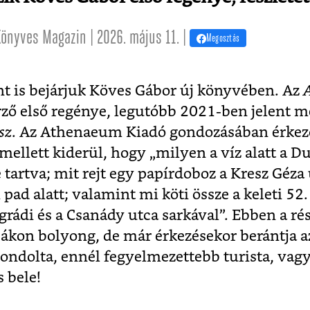
önyves Magazin | 2026. május 11. |
Megosztás
nt is bejárjuk Köves Gábor új könyvében. Az
rző első regénye, legutóbb 2021-ben jelent m
sz
. Az Athenaeum Kiadó gondozásában érkez
mellett kiderül, hogy „milyen a víz alatt a D
 tartva; mit rejt egy papírdoboz a Kresz Géza
ad alatt; valamint mi köti össze a keleti 52. 
grádi és a Csanády utca sarkával”. Ebben a ré
cákon bolyong, de már érkezésekor berántja 
ondolta, ennél fegyelmezettebb turista, vagy
 bele!