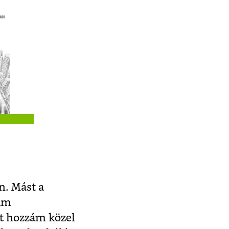
n. Mást a
am
t hozzám közel