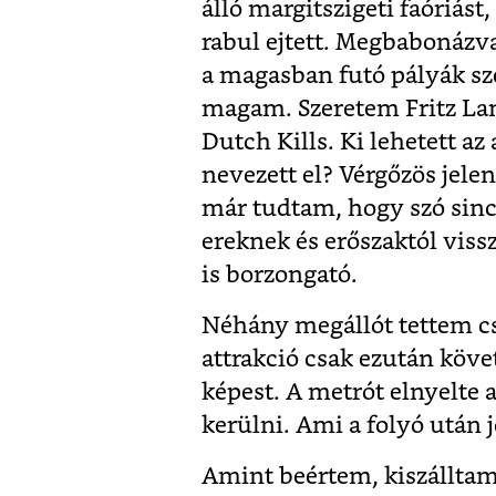
álló margitszigeti faóriást
rabul ejtett. Megbabonázv
a magasban futó pályák sz
magam. Szeretem Fritz L
Dutch Kills. Ki lehetett az
nevezett el? Vérgőzös jel
már tudtam, hogy szó sincs
ereknek és erőszaktól viss
is borzongató.
Néhány megállót tettem cs
attrakció csak ezután köve
képest. A metrót elnyelte a
kerülni. Ami a folyó után 
Amint beértem, kiszálltam