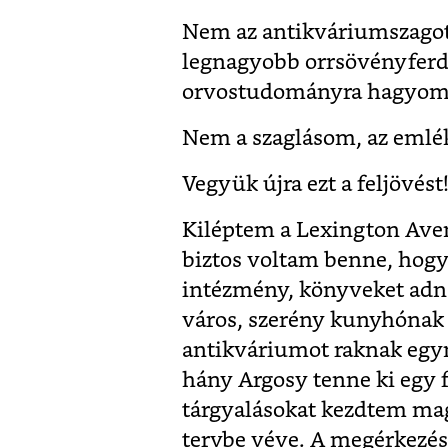
Nem az antikváriumszagot 
legnagyobb orrsövényferd
orvostudományra hagyom. M
Nem a szaglásom, az emlé
Vegyük újra ezt a feljövést
Kiléptem a Lexington Ave
biztos voltam benne, hogy
intézmény, könyveket adna
város, szerény kunyhónak 
antikváriumot raknak egym
hány Argosy tenne ki egy 
tárgyalásokat kezdtem ma
tervbe véve. A megérkezés