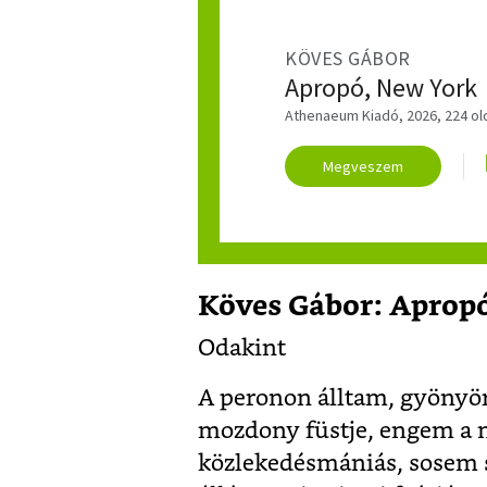
KÖVES GÁBOR
Apropó, New York
Athenaeum Kiadó, 2026, 224 ol
Megveszem
Köves Gábor: Apropó
Odakint
A peronon álltam, gyönyör
mozdony füstje, engem a
közlekedésmániás, sosem s