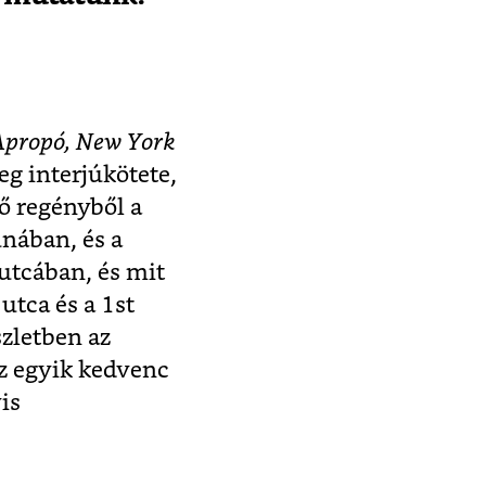
Apropó, New York
eg interjúkötete,
ő regényből a
unában, és a
 utcában, és mit
utca és a 1st
szletben az
az egyik kedvenc
is