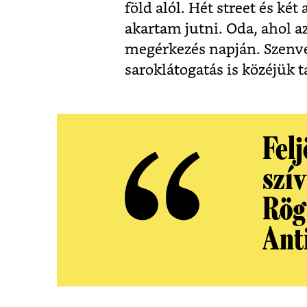
föld alól. Hét street és ké
akartam jutni. Oda, ahol az
megérkezés napján. Szenve
saroklátogatás is közéjük t
Fel
szí
Rög
Ant