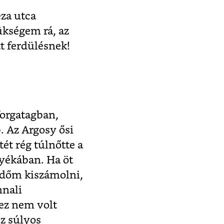
za utca
kségem rá, az
t ferdülésnek!
orgatagban,
. Az Argosy ősi
ét rég túlnőtte a
nyékában. Ha öt
 időm kiszámolni,
nnali
ez nem volt
z súlyos