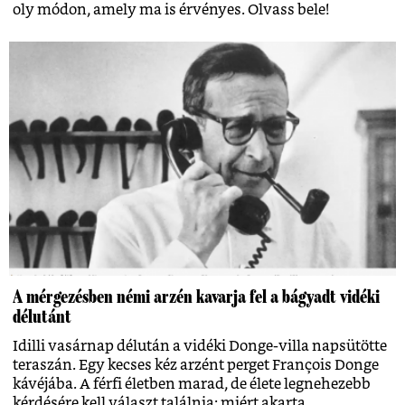
oly módon, amely ma is érvényes. Olvass bele!
A mérgezésben némi arzén kavarja fel a bágyadt vidéki
délutánt
Idilli vasárnap délután a vidéki Donge-villa napsütötte
teraszán. Egy kecses kéz arzént perget François Donge
kávéjába. A férfi életben marad, de élete legnehezebb
kérdésére kell választ találnia: miért akarta