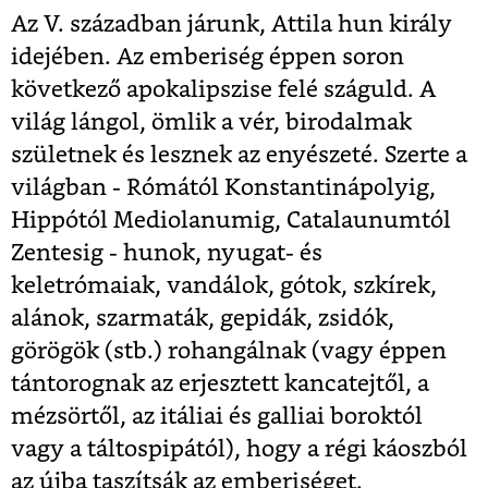
Az V. században járunk, Attila hun király
idejében. Az emberiség éppen soron
következő apokalipszise felé száguld. A
világ lángol, ömlik a vér, birodalmak
születnek és lesznek az enyészeté. Szerte a
világban - Rómától Konstantinápolyig,
Hippótól Mediolanumig, Catalaunumtól
Zentesig - hunok, nyugat- és
keletrómaiak, vandálok, gótok, szkírek,
alánok, szarmaták, gepidák, zsidók,
görögök (stb.) rohangálnak (vagy éppen
tántorognak az erjesztett kancatejtől, a
mézsörtől, az itáliai és galliai boroktól
vagy a táltospipától), hogy a régi káoszból
az újba taszítsák az emberiséget.