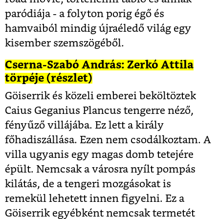
paródiája - a folyton porig égő és
hamvaiból mindig újraéledő világ egy
kisember szemszögéből.
Cserna-Szabó András: Zerkó Attila
törpéje (részlet)
Göiserrik és közeli emberei beköltöztek
Caius Geganius Plancus tengerre néző,
fényűző villájába. Ez lett a király
főhadiszállása. Ezen nem csodálkoztam. A
villa ugyanis egy magas domb tetejére
épült. Nemcsak a városra nyílt pompás
kilátás, de a tengeri mozgásokat is
remekül lehetett innen figyelni. Ez a
Göiserrik egyébként nemcsak termetét