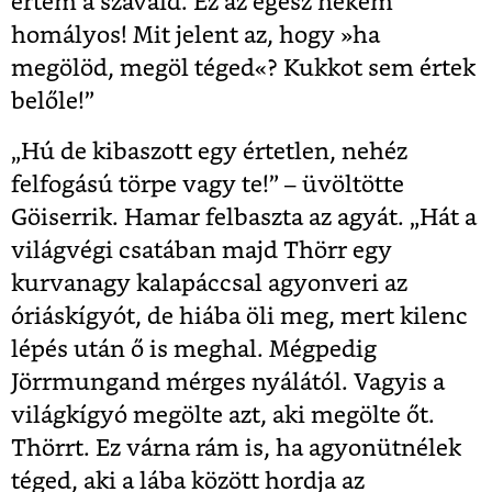
értem a szavaid. Ez az egész nekem
homályos! Mit jelent az, hogy »ha
megölöd, megöl téged«? Kukkot sem értek
belőle!”
„Hú de kibaszott egy értetlen, nehéz
felfogású törpe vagy te!” – üvöltötte
Göiserrik. Hamar felbaszta az agyát. „Hát a
világvégi csatában majd Thörr egy
kurvanagy kalapáccsal agyonveri az
óriáskígyót, de hiába öli meg, mert kilenc
lépés után ő is meghal. Mégpedig
Jörrmungand mérges nyálától. Vagyis a
világkígyó megölte azt, aki megölte őt.
Thörrt. Ez várna rám is, ha agyonütnélek
téged, aki a lába között hordja az