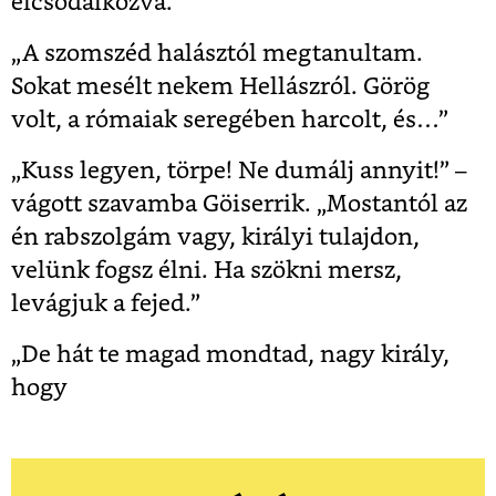
elcsodálkozva.
„A szomszéd halásztól megtanultam.
Sokat mesélt nekem Hellászról. Görög
volt, a rómaiak seregében harcolt, és…”
„Kuss legyen, törpe! Ne dumálj annyit!” –
vágott szavamba Göiserrik. „Mostantól az
én rabszolgám vagy, királyi tulajdon,
velünk fogsz élni. Ha szökni mersz,
levágjuk a fejed.”
„De hát te magad mondtad, nagy király,
hogy