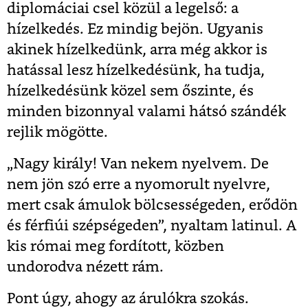
diplomáciai csel közül a legelső: a
hízelkedés. Ez mindig bejön. Ugyanis
akinek hízelkedünk, arra még akkor is
hatással lesz hízelkedésünk, ha tudja,
hízelkedésünk közel sem őszinte, és
minden bizonnyal valami hátsó szándék
rejlik mögötte.
„Nagy király! Van nekem nyelvem. De
nem jön szó erre a nyomorult nyelvre,
mert csak ámulok bölcsességeden, erődön
és férfiúi szépségeden”, nyaltam latinul. A
kis római meg fordított, közben
undorodva nézett rám.
Pont úgy, ahogy az árulókra szokás.