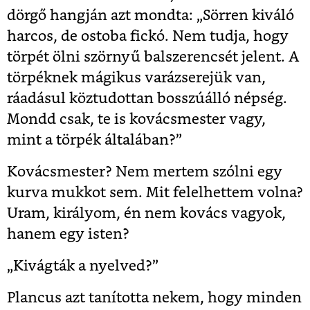
dörgő hangján azt mondta: „Sörren kiváló
harcos, de ostoba fickó. Nem tudja, hogy
törpét ölni szörnyű balszerencsét jelent. A
törpéknek mágikus varázserejük van,
ráadásul köztudottan bosszúálló népség.
Mondd csak, te is kovácsmester vagy,
mint a törpék általában?”
Kovácsmester? Nem mertem szólni egy
kurva mukkot sem. Mit felelhettem volna?
Uram, királyom, én nem kovács vagyok,
hanem egy isten?
„Kivágták a nyelved?”
Plancus azt tanította nekem, hogy minden