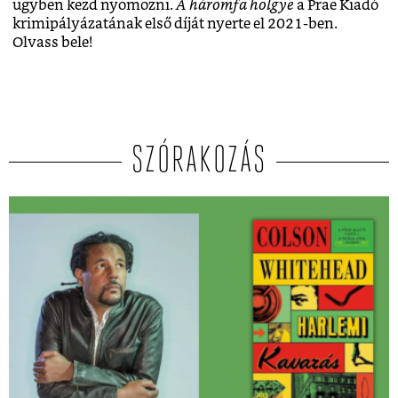
ügyben kezd nyomozni.
A háromfa hölgye
a Prae Kiadó
krimipályázatának első díját nyerte el 2021-ben.
Olvass bele!
SZÓRAKOZÁS