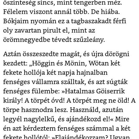
őszinteség sincs, mint tengerben méz.
Félelem viszont annál több. De hiába.
Bókjaim nyomán ez a tagbaszakadt férfi
oly zavartan pirult el, mint az
örömnegyedbe tévedt szűzleány.
Aztán összeszedte magát, és újra dörögni
kezdett: „Höggin és Mönin, Wötan két
fekete hollója két napja hajnalban
fenséges vállamra szálltak, és azt súgták
fenséges fülembe: »Hatalmas Göiserrik
király! A törpét óvd! A törpét meg ne öld! A
törpe hasznodra lesz. Használd, azután
legyél nagylelkű, és ajándékozd el!« Mire
én azt kérdeztem fenséges számmal a két
fekete hollótól: »Elajándékozzam? Ugyan