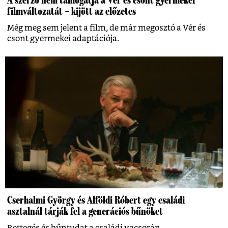
filmváltozatát – kijött az előzetes
Még meg sem jelent a film, de már megosztó a Vér és
csont gyermekei adaptációja.
Cserhalmi György és Alföldi Róbert egy családi
asztalnál tárják fel a generációs bűnöket
Rettegés és bűntudat a családi vacsorán.