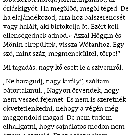
óriáskígyót. Ha megölöd, megöl téged. De
ha elajándékozod, arra hoz balszerencsét
vagy halált, aki birtokolja őt. Ezért kell
ellenségednek adnod.« Azzal Höggin és
Mönin elrepültek, vissza Wötanhoz. Egy
szó, mint száz, megmenekültél, törpe!”
Mi tagadás, nagy kő esett le a szívemről.
„Ne haragudj, nagy király”, szóltam
bátortalanul. „Nagyon örvendek, hogy
nem veszed fejemet. És nem is szeretnék
okvetetlenkedni, nehogy a végén még
meggondold magad. De nem tudom
elhallgatni, hogy sajnálatos módon nem