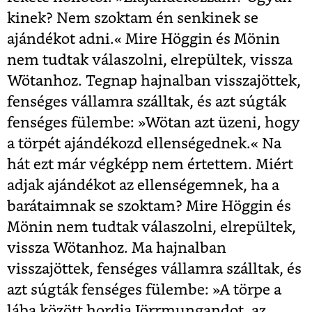
kinek? Nem szoktam én senkinek se
ajándékot adni.« Mire Höggin és Mönin
nem tudtak válaszolni, elrepültek, vissza
Wötanhoz. Tegnap hajnalban visszajöttek,
fenséges vállamra szálltak, és azt súgták
fenséges fülembe: »Wötan azt üzeni, hogy
a törpét ajándékozd ellenségednek.« Na
hát ezt már végképp nem értettem. Miért
adjak ajándékot az ellenségemnek, ha a
barátaimnak se szoktam? Mire Höggin és
Mönin nem tudtak válaszolni, elrepültek,
vissza Wötanhoz. Ma hajnalban
visszajöttek, fenséges vállamra szálltak, és
azt súgták fenséges fülembe: »A törpe a
lába között hordja Jörrmungandot, az