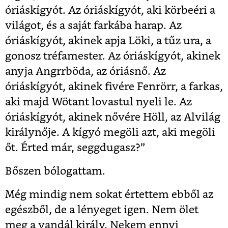
óriáskígyót. Az óriáskígyót, aki körbeéri a
világot, és a saját farkába harap. Az
óriáskígyót, akinek apja Löki, a tűz ura, a
gonosz tréfamester. Az óriáskígyót, akinek
anyja Angrrböda, az óriásnő. Az
óriáskígyót, akinek fivére Fenrörr, a farkas,
aki majd Wötant lovastul nyeli le. Az
óriáskígyót, akinek nővére Höll, az Alvilág
királynője. A kígyó megöli azt, aki megöli
őt. Érted már, seggdugasz?”
Bőszen bólogattam.
Még mindig nem sokat értettem ebből az
egészből, de a lényeget igen. Nem ölet
meg a vandál király. Nekem ennyi