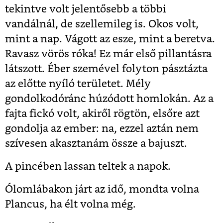
tekintve volt jelentősebb a többi
vandálnál, de szellemileg is. Okos volt,
mint a nap. Vágott az esze, mint a beretva.
Ravasz vörös róka! Ez már első pillantásra
látszott. Éber szemével folyton pásztázta
az előtte nyíló területet. Mély
gondolkodóránc húzódott homlokán. Az a
fajta fickó volt, akiről rögtön, elsőre azt
gondolja az ember: na, ezzel aztán nem
szívesen akasztanám össze a bajuszt.
A pincében lassan teltek a napok.
Ólomlábakon járt az idő, mondta volna
Plancus, ha élt volna még.