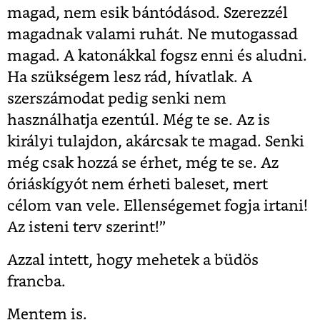
magad, nem esik bántódásod. Szerezzél
magadnak valami ruhát. Ne mutogassad
magad. A katonákkal fogsz enni és aludni.
Ha szükségem lesz rád, hívatlak. A
szerszámodat pedig senki nem
használhatja ezentúl. Még te se. Az is
királyi tulajdon, akárcsak te magad. Senki
még csak hozzá se érhet, még te se. Az
óriáskígyót nem érheti baleset, mert
célom van vele. Ellenségemet fogja irtani!
Az isteni terv szerint!”
Azzal intett, hogy mehetek a büdös
francba.
Mentem is.