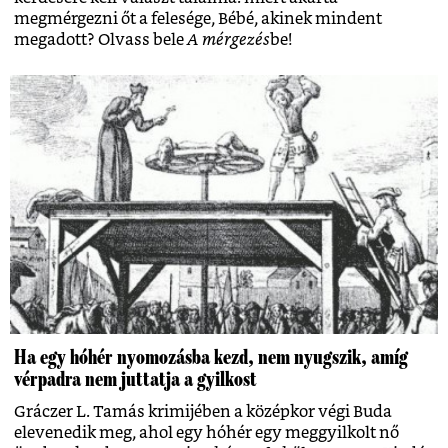
megmérgezni őt a felesége, Bébé, akinek mindent
megadott? Olvass bele
A mérgezés
be!
Ha egy hóhér nyomozásba kezd, nem nyugszik, amíg
vérpadra nem juttatja a gyilkost
Gráczer L. Tamás krimijében a középkor végi Buda
elevenedik meg, ahol egy hóhér egy meggyilkolt nő