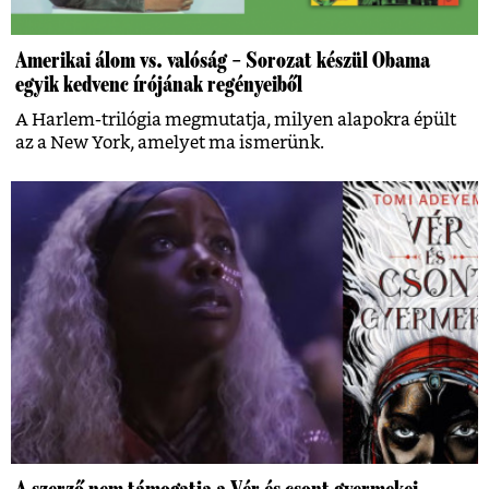
Amerikai álom vs. valóság – Sorozat készül Obama
egyik kedvenc írójának regényeiből
A Harlem-trilógia megmutatja, milyen alapokra épült
az a New York, amelyet ma ismerünk.
A szerző nem támogatja a Vér és csont gyermekei