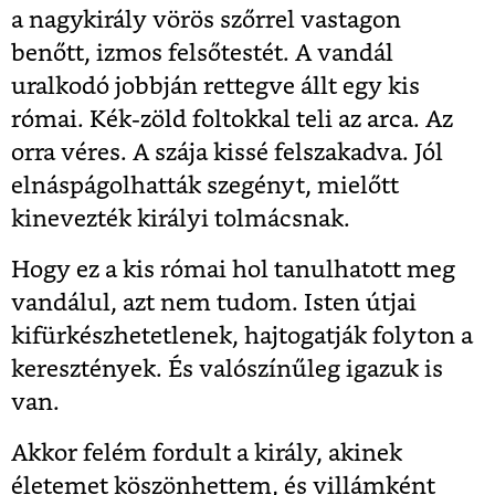
a nagykirály vörös szőrrel vastagon
benőtt, izmos felsőtestét. A vandál
uralkodó jobbján rettegve állt egy kis
római. Kék-zöld foltokkal teli az arca. Az
orra véres. A szája kissé felszakadva. Jól
elnáspágolhatták szegényt, mielőtt
kinevezték királyi tolmácsnak.
Hogy ez a kis római hol tanulhatott meg
vandálul, azt nem tudom. Isten útjai
kifürkészhetetlenek, hajtogatják folyton a
keresztények. És valószínűleg igazuk is
van.
Akkor felém fordult a király, akinek
életemet köszönhettem, és villámként