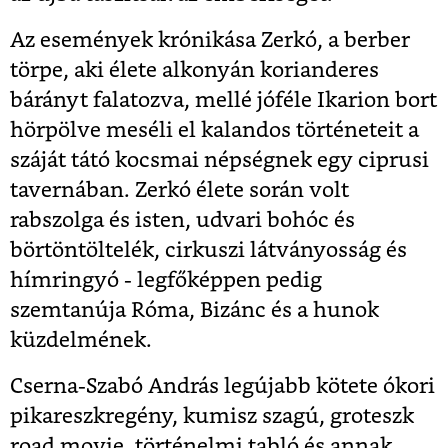
Az események krónikása Zerkó, a berber
törpe, aki élete alkonyán korianderes
bárányt falatozva, mellé jóféle Ikarion bort
hörpölve meséli el kalandos történeteit a
száját tátó kocsmai népségnek egy ciprusi
tavernában. Zerkó élete során volt
rabszolga és isten, udvari bohóc és
börtöntöltelék, cirkuszi látványosság és
hímringyó - legfőképpen pedig
szemtanúja Róma, Bizánc és a hunok
küzdelmének.
Cserna-Szabó András legújabb kötete ókori
pikareszkregény, kumisz szagú, groteszk
road movie, történelmi tabló és annak