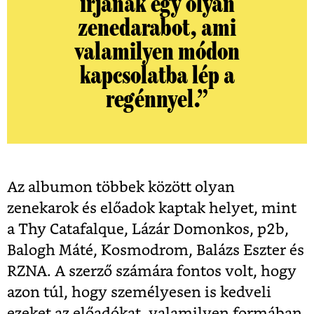
írjanak egy olyan
zenedarabot, ami
valamilyen módon
kapcsolatba lép a
regénnyel.”
Az albumon többek között olyan
zenekarok és előadok kaptak helyet, mint
a Thy Catafalque, Lázár Domonkos, p2b,
Balogh Máté, Kosmodrom, Balázs Eszter és
RZNA. A szerző számára fontos volt, hogy
azon túl, hogy személyesen is kedveli
ezeket az előadókat, valamilyen formában