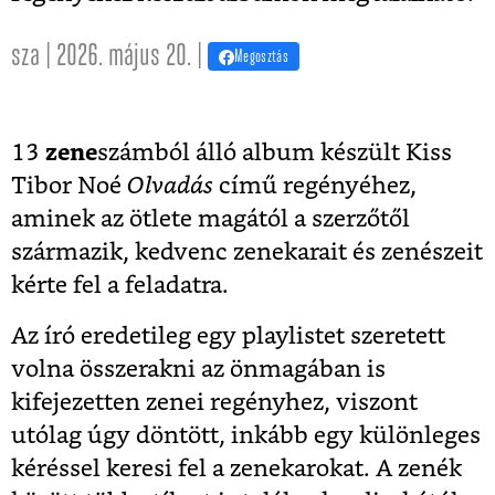
sza | 2026. május 20. |
Megosztás
13
zene
számból álló album készült Kiss
Tibor Noé
Olvadás
című regényéhez,
aminek az ötlete magától a szerzőtől
származik, kedvenc zenekarait és zenészeit
kérte fel a feladatra.
Az író eredetileg egy playlistet szeretett
volna összerakni az önmagában is
kifejezetten zenei regényhez, viszont
utólag úgy döntött, inkább egy különleges
kéréssel keresi fel a zenekarokat. A zenék