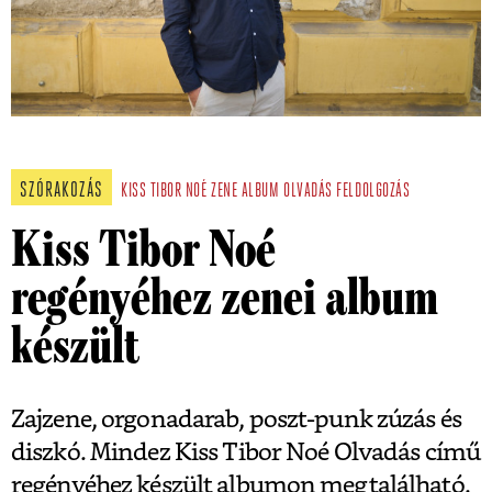
SZÓRAKOZÁS
KISS TIBOR NOÉ
ZENE
ALBUM
OLVADÁS
FELDOLGOZÁS
Kiss Tibor Noé
regényéhez zenei album
készült
Zajzene, orgonadarab, poszt-punk zúzás és
diszkó. Mindez Kiss Tibor Noé Olvadás című
regényéhez készült albumon megtalálható.