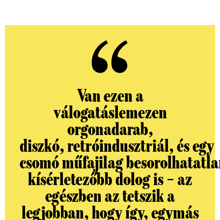
Van ezen a
válogatáslemezen
orgonadarab,
diszkó, retróindusztriál, és egy
csomó műfajilag besorolhatatla
kísérletezőbb dolog is – az
egészben az tetszik a
legjobban, hogy így, egymás