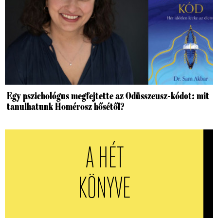
Egy pszichológus megfejtette az Odüsszeusz-kódot: mit
tanulhatunk Homérosz hősétől?
A HÉT
KÖNYVE