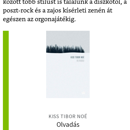
között több stílust is találunk a diszkótól, a
poszt-rock és a zajos kísérleti zenén át
egészen az orgonajátékig.
KISS TIBOR NOÉ
Olvadás