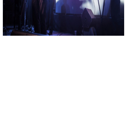
anarchisztikus csoda
Prieger Zsolt a Nyári Margóról, József Attiláról és a DJ
Palotairól készülő kötetről mesélt.