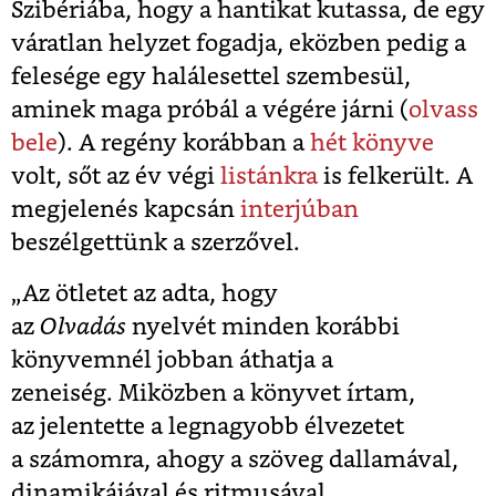
Szibériába, hogy a hantikat kutassa, de egy
váratlan helyzet fogadja, eközben pedig a
felesége egy halálesettel szembesül,
aminek maga próbál a végére járni (
olvass
bele
). A regény korábban a
hét könyve
volt, sőt az év végi
listánkra
is felkerült. A
megjelenés kapcsán
interjúban
beszélgettünk a szerzővel.
„Az ötletet az adta, hogy
az
Olvadás
nyelvét minden korábbi
könyvemnél jobban áthatja a
zeneiség. Miközben a könyvet írtam,
az jelentette a legnagyobb élvezetet
a számomra, ahogy a szöveg dallamával,
dinamikájával és ritmusával