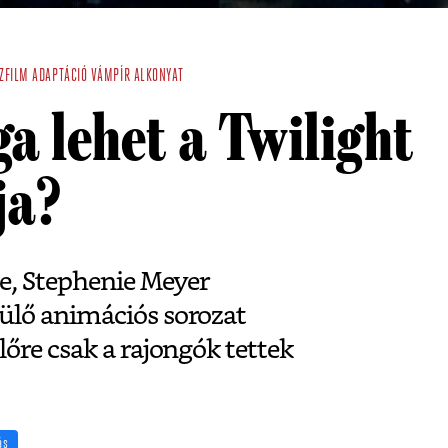
ZFILM
ADAPTÁCIÓ
VÁMPÍR
ALKONYAT
a lehet a Twilight
ja?
je, Stephenie Meyer
ülő animációs sorozat
őre csak a rajongók tettek
ás