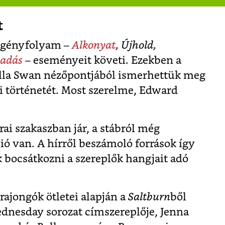
t
regényfolyam –
Alkonyat
, Újhold,
sadás
– eseményeit követi. Ezekben a
ella Swan nézőpontjából ismerhettük meg
i történetét. Most szerelme, Edward
rai szakaszban jár, a stábról még
ó van. A hírről beszámoló források így
 bocsátkozni a szereplők hangjait adó
 rajongók ötletei alapján a
Saltburn
ből
ednesday sorozat címszereplője, Jenna