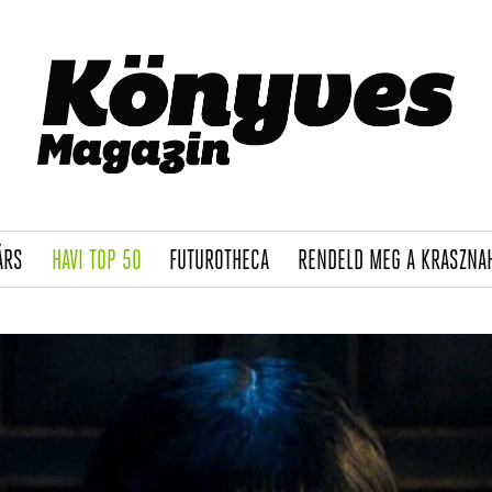
(CURRENT)
(CURRENT)
(CURRENT)
ÁRS
HAVI TOP 50
FUTUROTHECA
RENDELD MEG A KRASZNA