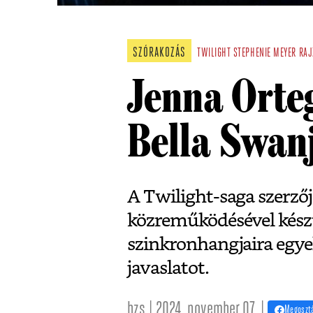
SZÓRAKOZÁS
TWILIGHT
STEPHENIE MEYER
RAJ
Jenna Orteg
Bella Swan
A Twilight-saga szerző
közreműködésével kész
szinkronhangjaira egyel
javaslatot.
bzs | 2024. november 07. |
Megoszt