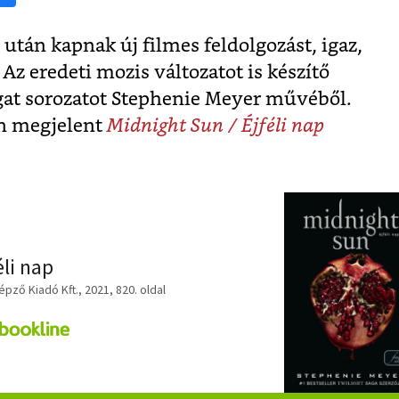
 után kapnak új filmes feldolgozást, igaz,
Az eredeti mozis változatot is készítő
rgat sorozatot Stephenie Meyer művéből.
n megjelent
Midnight Sun / Éjféli nap
éli nap
pző Kiadó Kft., 2021, 820. oldal