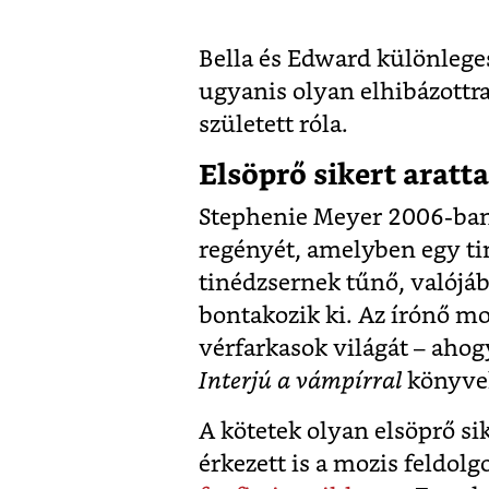
Bella és Edward különlege
ugyanis olyan elhibázottr
született róla.
Elsöprő sikert aratt
Stephenie Meyer 2006-ban
regényét, amelyben egy tin
tinédzsernek tűnő, valójá
bontakozik ki. Az írónő mo
vérfarkasok világát – aho
Interjú a vámpírral
könyve
A kötetek olyan elsöprő si
érkezett is a mozis feldol