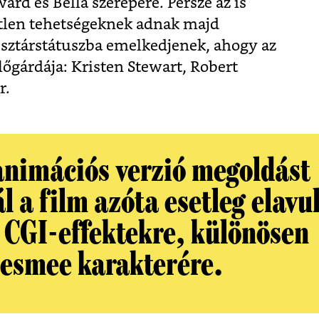
ard és Bella szerepére. Persze az is
tlen tehetségeknek adnak majd
 sztárstátuszba emelkedjenek, ahogy az
lőgárdája: Kristen Stewart, Robert
r.
animációs verzió megoldást
l a film azóta esetleg elavu
t CGI-effektekre, különösen
esmee karakterére.