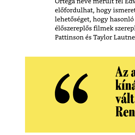
Ortega neve merült fel Edw
előfordulhat, hogy ismere
lehetőséget, hogy hasonló
élőszereplős filmek szerep
Pattinson és Taylor Lautne
Az 
kíná
vál
Ren