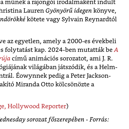
 a műnek a rajongói irodalmaként indult
Christina Lauren
Gyönyörű idegen
könyve,
indörökké
kötete vagy Sylvain Reynardtól
 az egyetlen, amely a 2000-es évekbeli
es folytatást kap. 2024-ben mutatták be
A
rúja
című animációs sorozatot, ami J. R.
ógiájának világában játszódik, és a Helm-
ntrál. Éowynnek pedig a Peter Jackson-
lakító Miranda Otto kölcsönözte a
e,
Hollywood Reporter
)
ednesday sorozat főszerepében - Forrás: