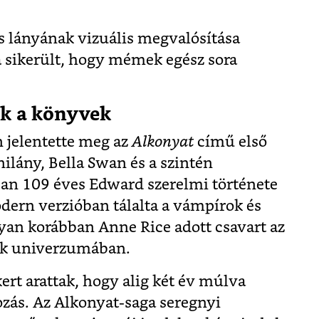
s lányának vizuális megvalósítása
a sikerült, hogy mémek egész sora
ak a könyvek
 jelentette meg az
Alkonyat
című első
ilány, Bella Swan és a szintén
ban 109 éves Edward szerelmi története
dern verzióban tálalta a vámpírok és
gyan korábban Anne Rice adott csavart az
k univerzumában.
kert arattak, hogy alig két év múlva
gozás. Az Alkonyat-saga seregnyi