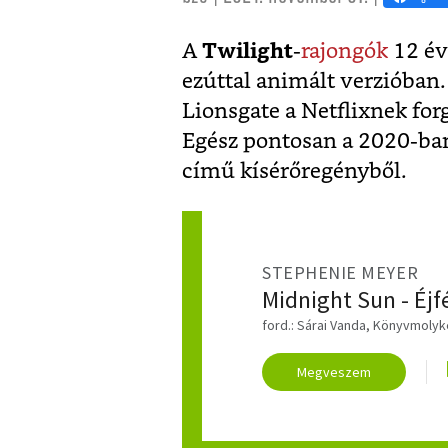
A
Twilight
-
rajongók
12 év
ezúttal animált verzióban. 
Lionsgate a Netflixnek fo
Egész pontosan a 2020-ba
című kísérőregényből.
STEPHENIE MEYER
Midnight Sun - Éjf
ford.: Sárai Vanda, Könyvmolyké
Megveszem