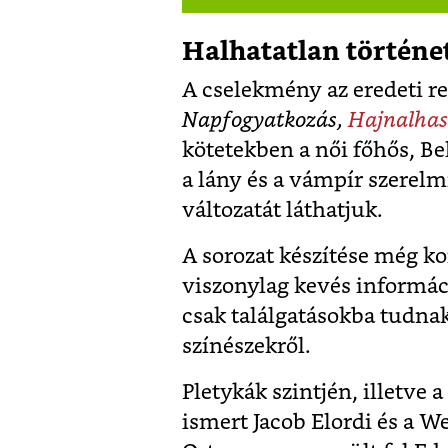
Halhatatlan történe
A cselekmény az eredeti 
Napfogyatkozás,
Hajnalha
kötetekben a női főhős, B
a lány és a vámpír szerelm
változatát láthatjuk.
A sorozat készítése még ko
viszonylag kevés informáci
csak találgatásokba tudnak
színészekről.
Pletykák szintjén, illetve a
ismert Jacob Elordi és a W