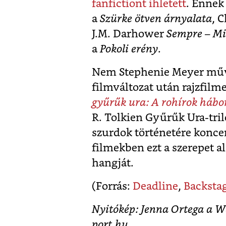
fanfictiont ihletett
. Ennek
a
Szürke ötven árnyalata
, 
J.M. Darhower
Sempre – M
a
Pokoli erény
.
Nem Stephenie Meyer műve
filmváltozat után rajzfilm
gyűrűk ura: A rohírok hábo
R. Tolkien Gyűrűk Ura-tril
szurdok történetére konce
filmekben ezt a szerepet a
hangját.
(Forrás:
Deadline
,
Backstag
Nyitókép: Jenna Ortega a W
port.hu