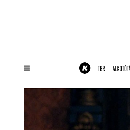
(CURRENT)
TBR
ALKOTÓT