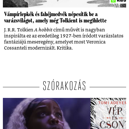
Vámpírlepkék és fahéjmedvék népesítik be a
varázsvilágot, amely még Tolkient is megihlette
J. R.R. Tolkien
A hobbit
című művét is nagyban
inspirálta ez az eredetileg 1927-ben íródott varázslatos
fantáziájú meseregény, amelyet most Veronica
Cossanteli modernizált. Kritika.
SZÓRAKOZÁS