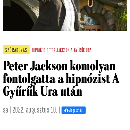
SZÓRAKOZÁS
HIPNÓZIS
PETER JACKSON
A GYŰRŰK URA
Peter Jackson komolyan
fontolgatta a hipnózist A
Gyűrűk Ura után
sa | 2022. augusztus 10. |
Megosztás