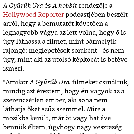
A Gyűrűk Ura
és
A hobbit
rendezője a
Hollywood Reporter
podcastjében beszélt
arról, hogy a bemutatót követően a
legnagyobb vágya az lett volna, hogy ő is
úgy láthassa a filmet, mint bármelyik
rajongó: meglepetések soraként - és nem
úgy, mint aki az utolsó képkocát is betéve
ismeri.
“Amikor
A Gyűrűk Ura
-filmeket csináltuk,
mindig azt éreztem, hogy én vagyok az a
szerencsétlen ember, aki soha nem
láthatja őket szűz szemmel. Mire a
mozikba került, már öt vagy hat éve
bennük éltem, úgyhogy nagy veszteség