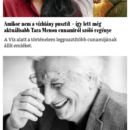
Amikor nem a vízhiány pusztít – így lett még
aktuálisabb Tara Menon cunamiról szóló regénye
A Víz alatt a történelem legpusztítóbb cunamijának
állít emléket.