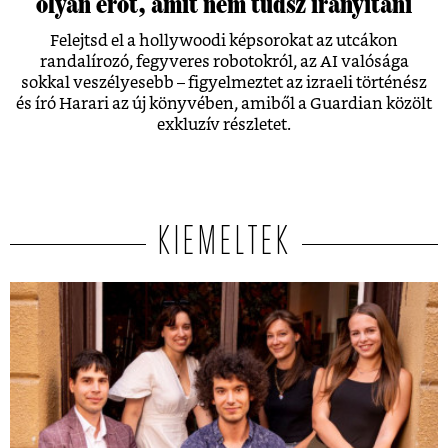
olyan erőt, amit nem tudsz irányítani
Felejtsd el a hollywoodi képsorokat az utcákon
randalírozó, fegyveres robotokról, az AI valósága
sokkal veszélyesebb – figyelmeztet az izraeli történész
és író Harari az új könyvében, amiből a Guardian közölt
exkluzív részletet.
KIEMELTEK