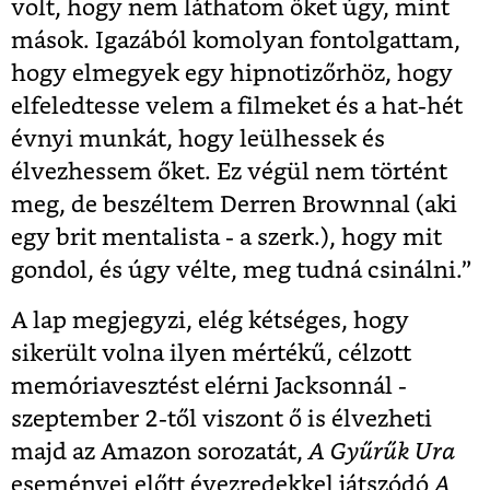
volt, hogy nem láthatom őket úgy, mint
mások. Igazából komolyan fontolgattam,
hogy elmegyek egy hipnotizőrhöz, hogy
elfeledtesse velem a filmeket és a hat-hét
évnyi munkát, hogy leülhessek és
élvezhessem őket. Ez végül nem történt
meg, de beszéltem Derren Brownnal (aki
egy brit mentalista - a szerk.), hogy mit
gondol, és úgy vélte, meg tudná csinálni.”
A lap megjegyzi, elég kétséges, hogy
sikerült volna ilyen mértékű, célzott
memóriavesztést elérni Jacksonnál -
szeptember 2-től viszont ő is élvezheti
majd az Amazon sorozatát,
A Gyűrűk Ura
eseményei előtt évezredekkel játszódó
A