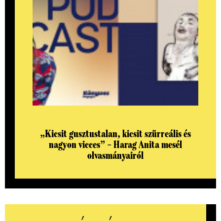
„Kicsit gusztustalan, kicsit szürreális és
nagyon vicces” – Harag Anita mesél
olvasmányairól