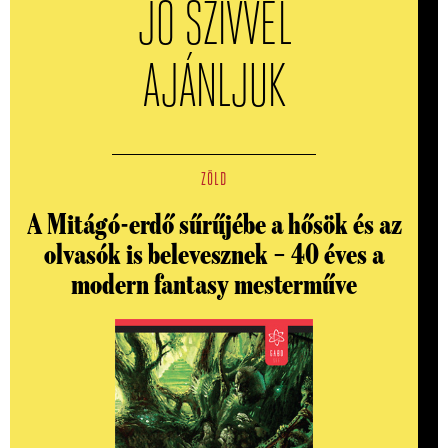
JÓ SZÍVVEL
AJÁNLJUK
ZÖLD
A Mitágó-erdő sűrűjébe a hősök és az
olvasók is belevesznek – 40 éves a
modern fantasy mesterműve