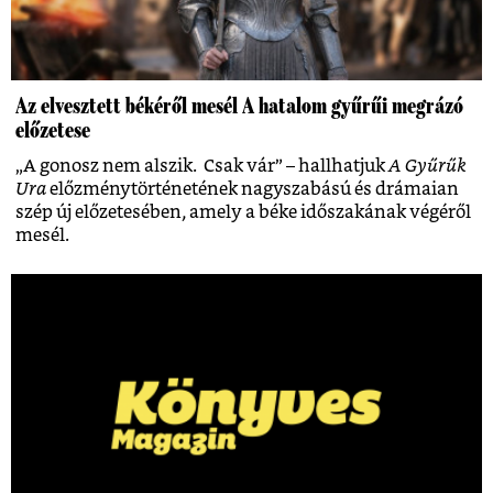
Az elvesztett békéről mesél A hatalom gyűrűi megrázó
előzetese
„A gonosz nem alszik. Csak vár” – hallhatjuk
A Gyűrűk
Ura
előzménytörténetének nagyszabású és drámaian
szép új előzetesében, amely a béke időszakának végéről
mesél.