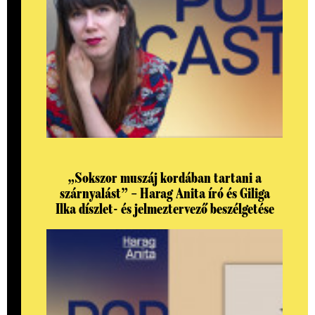
„Sokszor muszáj kordában tartani a
szárnyalást” – Harag Anita író és Giliga
Ilka díszlet- és jelmeztervező beszélgetése