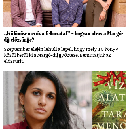
„Különösen erős a felhozatal” – hogyan olvas a Margó-
díj előzsűrije?
Szeptember elején lehull a lepel, hogy mely 10 könyv
közül kerül ki a Margó-díj győztese. Bemutatjuk az
előzsűrit.