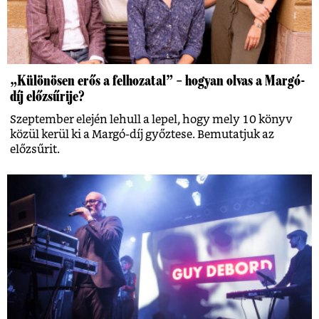
„Különösen erős a felhozatal” – hogyan olvas a Margó-
díj előzsűrije?
Szeptember elején lehull a lepel, hogy mely 10 könyv
közül kerül ki a Margó-díj győztese. Bemutatjuk az
előzsűrit.