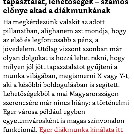
tapasztalat, lehetőségek – számos
előnye akad a diákmunkának
Ha megkérdezünk valakit az adott
pillanatban, alighanem azt mondja, hogy
az első és legfontosabb a pénz, a
jövedelem. Utólag viszont azonban már
olyan dolgokat is hozzá lehet rakni, hogy
milyen jól jött tapasztalatot gyűjteni a
munka világában, megismerni X vagy Y-t,
aki a későbbi boldogulásban is segített.
Lehetőségekből a mai Magyarországon
szerencsére már nincs hiány: a történelmi
Eger városa például egyben
egyetemvárosként is magas színvonalon
funkcionál.
Eger diákmunka kínálata itt