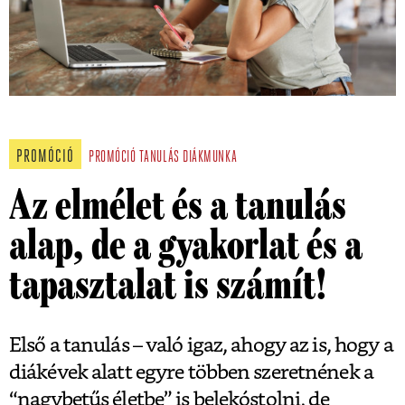
PROMÓCIÓ
PROMÓCIÓ
TANULÁS
DIÁKMUNKA
Az elmélet és a tanulás
alap, de a gyakorlat és a
tapasztalat is számít!
Első a tanulás – való igaz, ahogy az is, hogy a
diákévek alatt egyre többen szeretnének a
“nagybetűs életbe” is belekóstolni, de