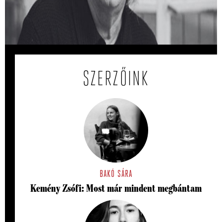
Milyen kapcsolata volt Esterházy Péternek a vallással?
Várszegi Asztrik visszaemlékezése.
SZERZŐINK
BAKÓ SÁRA
Kemény Zsófi: Most már mindent megbántam