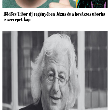
Bödőcs Tibor új regényében Jézus és a kovászos uborka
is szerepet kap
Várszegi Asztrik: Találkozásaim
Esterházy Péterrel