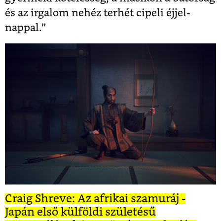
és az irgalom nehéz terhét cipeli éjjel-
nappal.”
Craig Shreve: Az afrikai szamuráj -
Japán első külföldi születésű