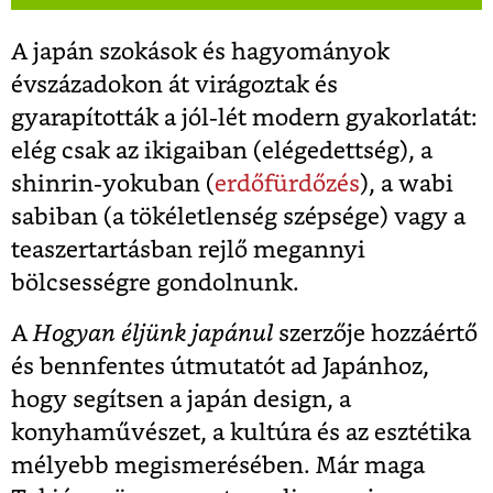
A japán szokások és hagyományok
évszázadokon át virágoztak és
gyarapították a jól-lét modern gyakorlatát:
elég csak az ikigaiban (elégedettség), a
shinrin-yokuban (
erdőfürdőzés
), a wabi
sabiban (a tökéletlenség szépsége) vagy a
teaszertartásban rejlő megannyi
bölcsességre gondolnunk.
A
Hogyan éljünk japánul
szerzője hozzáértő
és bennfentes útmutatót ad Japánhoz,
hogy segítsen a japán design, a
konyhaművészet, a kultúra és az esztétika
mélyebb megismerésében. Már maga