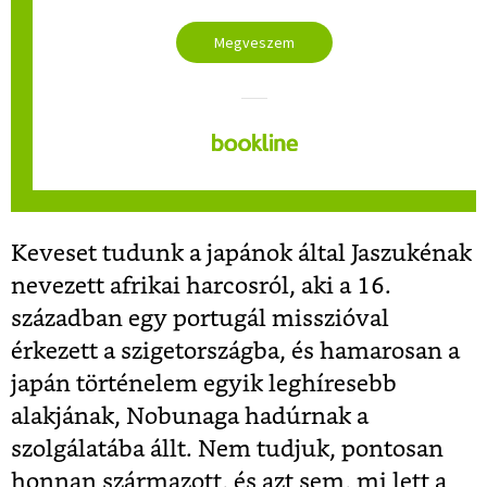
Megveszem
Keveset tudunk a japánok által Jaszukénak
nevezett afrikai harcosról, aki a 16.
században egy portugál misszióval
érkezett a szigetországba, és hamarosan a
japán történelem egyik leghíresebb
alakjának, Nobunaga hadúrnak a
szolgálatába állt. Nem tudjuk, pontosan
honnan származott, és azt sem, mi lett a