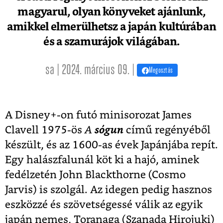
magyarul, olyan könyveket ajánlunk,
amikkel elmerülhetsz a japán kultúrában
és a szamurájok világában.
sa | 2024. március 09. |
Megosztás
A Disney+-on futó minisorozat James
Clavell 1975-ös
A
sógun
című regényéből
készült, és az 1600-as évek Japánjába repít.
Egy halászfalunál köt ki a hajó, aminek
fedélzetén John Blackthorne (Cosmo
Jarvis) is szolgál. Az idegen pedig hasznos
eszközzé és szövetségessé válik az egyik
japán nemes, Toranaga (Szanada Hirojuki)