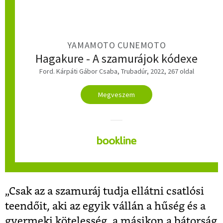
YAMAMOTO CUNEMOTO
Hagakure - A szamurájok kódexe
Ford. Kárpáti Gábor Csaba, Trubadúr, 2022, 267 oldal
Megveszem
„Csak az a szamuráj tudja ellátni csatlósi
teendőit, aki az egyik vállán a hűség és a
gyermeki kötelesség, a másikon a bátorság