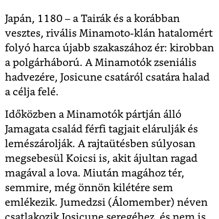
Japán, 1180 – a Tairák és a korábban
vesztes, rivális Minamoto-klán hatalomért
folyó harca újabb szakaszához ér: kirobban
a polgárháború. A Minamotók zseniális
hadvezére, Josicune csatáról csatára halad
a célja felé.
Időközben a Minamotók pártján álló
Jamagata család férfi tagjait elárulják és
lemészárolják. A rajtaütésben súlyosan
megsebesül Koicsi is, akit ájultan ragad
magával a lova. Miután magához tér,
semmire, még önnön kilétére sem
emlékezik. Jumedzsi (Álomember) néven
csatlakozik Josicune seregéhez, és nem is