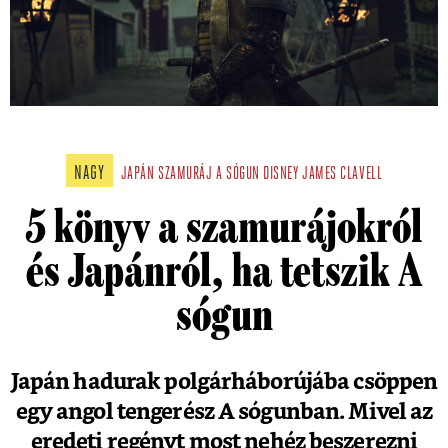
NAGY
JAPÁN
SZAMURÁJ
A SÓGUN
DISNEY
JAMES CLAVELL
5 könyv a szamurájokról
és Japánról, ha tetszik A
sógun
Japán hadurak polgárháborújába csöppen
egy angol tengerész A sógunban. Mivel az
eredeti regényt most nehéz beszerezni