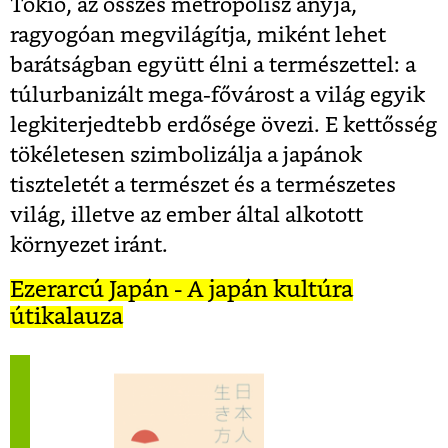
Tokió, az összes metropolisz anyja,
ragyogóan megvilágítja, miként lehet
barátságban együtt élni a természettel: a
túlurbanizált mega-fővárost a világ egyik
legkiterjedtebb erdősége övezi. E kettősség
tökéletesen szimbolizálja a japánok
tiszteletét a természet és a természetes
világ, illetve az ember által alkotott
környezet iránt.
Ezerarcú Japán - A japán kultúra
útikalauza