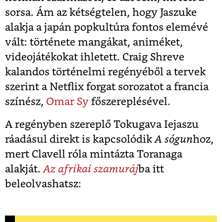
sorsa. Ám az kétségtelen, hogy Jaszuke
alakja a japán popkultúra fontos elemévé
vált: története mangákat, animéket,
videojátékokat ihletett. Craig Shreve
kalandos történelmi regényéből a tervek
szerint a Netflix forgat sorozatot a francia
színész,
Omar Sy
főszereplésével.
A regényben szereplő Tokugava Iejaszu
ráadásul direkt is kapcsolódik
A sógun
hoz,
mert Clavell róla mintázta Toranaga
alakját.
Az afrikai szamuráj
ba itt
beleolvashatsz: