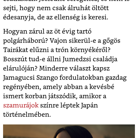
sejti, hogy nem csak álruhát öltött
édesanyja, de az ellenség is keresi.
Hogyan zárul az öt évig tartó
polgárháború? Vajon sikerül-e a gőgös
Tairákat elűzni a trón környékéről?
Bosszút tud-e állni Jumedzsi családja
elárulóján? Minderre választ kapsz
Jamagucsi Szango fordulatokban gazdag
regényében, amely abban a kevésbé
ismert korban játszódik, amikor a
szamurájok
színre léptek Japán
történelmében.